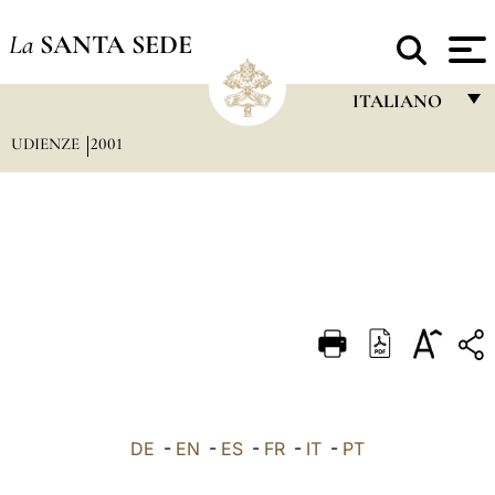
La
SANTA SEDE
ITALIANO
UDIENZE
2001
FRANÇAIS
ENGLISH
ITALIANO
PORTUGUÊS
ESPAÑOL
DEUTSCH
POLSKI
العربيّة
DE
-
EN
-
ES
-
FR
-
IT
-
PT
中文