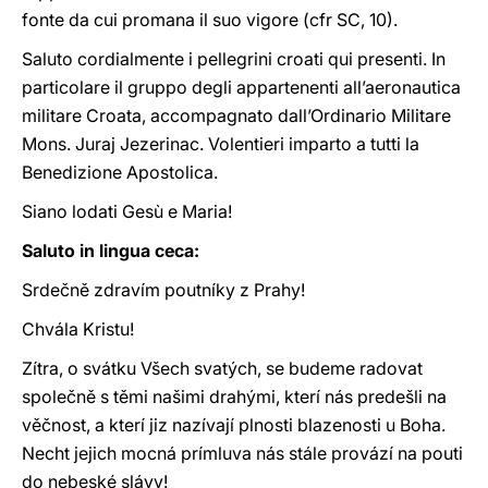
fonte da cui promana il suo vigore (cfr SC, 10).
Saluto cordialmente i pellegrini croati qui presenti. In
particolare il gruppo degli appartenenti all’aeronautica
militare Croata, accompagnato dall’Ordinario Militare
Mons. Juraj Jezerinac. Volentieri imparto a tutti la
Benedizione Apostolica.
Siano lodati Gesù e Maria!
Saluto in lingua ceca:
Srdečně zdravím poutníky z Prahy!
Chvála Kristu!
Zítra, o svátku Všech svatých, se budeme radovat
společně s těmi našimi drahými, kterí nás predešli na
věčnost, a kterí jiz nazívají plnosti blazenosti u Boha.
Necht jejich mocná prímluva nás stále provází na pouti
do nebeské slávy!