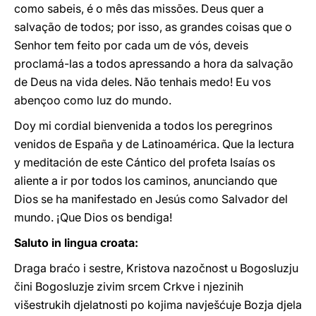
como sabeis, é o mês das missões. Deus quer a
salvação de todos; por isso, as grandes coisas que o
Senhor tem feito por cada um de vós, deveis
proclamá-las a todos apressando a hora da salvação
de Deus na vida deles. Não tenhais medo! Eu vos
abençoo como luz do mundo.
Doy mi cordial bienvenida a todos los peregrinos
venidos de España y de Latinoamérica. Que la lectura
y meditación de este Cántico del profeta Isaías os
aliente a ir por todos los caminos, anunciando que
Dios se ha manifestado en Jesús como Salvador del
mundo. ¡Que Dios os bendiga!
Saluto in lingua croata:
Draga braćo i sestre, Kristova nazočnost u Bogosluzju
čini Bogosluzje zivim srcem Crkve i njezinih
višestrukih djelatnosti po kojima navješćuje Bozja djela