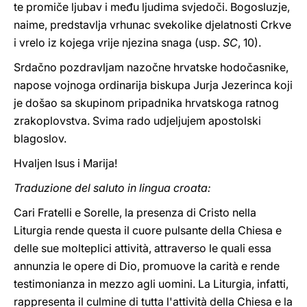
te promiče ljubav i među ljudima svjedoči. Bogosluzje,
naime, predstavlja vrhunac svekolike djelatnosti Crkve
i vrelo iz kojega vrije njezina snaga (usp.
SC
, 10).
Srdačno pozdravljam nazočne hrvatske hodočasnike,
napose vojnoga ordinarija biskupa Jurja Jezerinca koji
je došao sa skupinom pripadnika hrvatskoga ratnog
zrakoplovstva. Svima rado udjeljujem apostolski
blagoslov.
Hvaljen Isus i Marija!
Traduzione del saluto in lingua croata:
Cari Fratelli e Sorelle, la presenza di Cristo nella
Liturgia rende questa il cuore pulsante della Chiesa e
delle sue molteplici attività, attraverso le quali essa
annunzia le opere di Dio, promuove la carità e rende
testimonianza in mezzo agli uomini. La Liturgia, infatti,
rappresenta il culmine di tutta l'attività della Chiesa e la