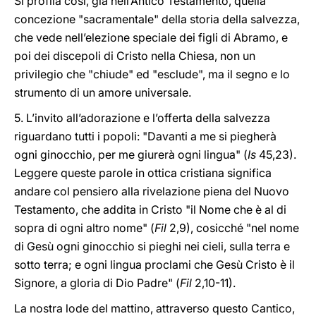
Si profila così, già nell’Antico Testamento, quella
concezione "sacramentale" della storia della salvezza,
che vede nell’elezione speciale dei figli di Abramo, e
poi dei discepoli di Cristo nella Chiesa, non un
privilegio che "chiude" ed "esclude", ma il segno e lo
strumento di un amore universale.
5. L’invito all’adorazione e l’offerta della salvezza
riguardano tutti i popoli: "Davanti a me si piegherà
ogni ginocchio, per me giurerà ogni lingua" (
Is
45,23).
Leggere queste parole in ottica cristiana significa
andare col pensiero alla rivelazione piena del Nuovo
Testamento, che addita in Cristo "il Nome che è al di
sopra di ogni altro nome" (
Fil
2,9), cosicché "nel nome
di Gesù ogni ginocchio si pieghi nei cieli, sulla terra e
sotto terra; e ogni lingua proclami che Gesù Cristo è il
Signore, a gloria di Dio Padre" (
Fil
2,10-11).
La nostra lode del mattino, attraverso questo Cantico,