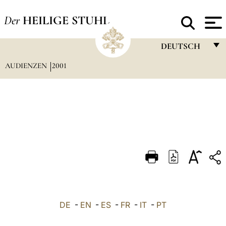
Der
HEILIGE STUHL
DEUTSCH
AUDIENZEN
2001
FRANÇAIS
ENGLISH
ITALIANO
PORTUGUÊS
ESPAÑOL
DEUTSCH
POLSKI
العربيّة
DE
-
EN
-
ES
-
FR
-
IT
-
PT
中文