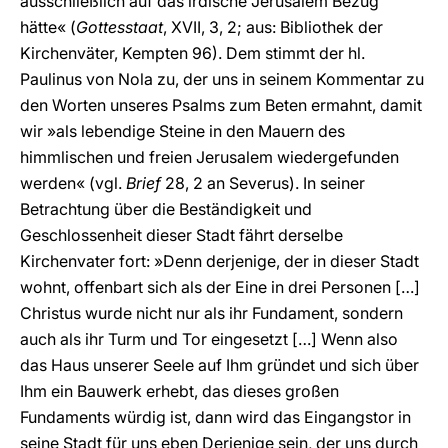
ausschließlich auf das irdische Jerusalem Bezug
hätte« (
Gottesstaat
, XVII, 3, 2; aus: Bibliothek der
Kirchenväter, Kempten 96). Dem stimmt der hl.
Paulinus von Nola zu, der uns in seinem Kommentar zu
den Worten unseres Psalms zum Beten ermahnt, damit
wir »als lebendige Steine in den Mauern des
himmlischen und freien Jerusalem wiedergefunden
werden« (vgl.
Brief
28, 2 an Severus). In seiner
Betrachtung über die Beständigkeit und
Geschlossenheit dieser Stadt fährt derselbe
Kirchenvater fort: »Denn derjenige, der in dieser Stadt
wohnt, offenbart sich als der Eine in drei Personen […]
Christus wurde nicht nur als ihr Fundament, sondern
auch als ihr Turm und Tor eingesetzt […] Wenn also
das Haus unserer Seele auf Ihm gründet und sich über
Ihm ein Bauwerk erhebt, das dieses großen
Fundaments würdig ist, dann wird das Eingangstor in
seine Stadt für uns eben Derjenige sein, der uns durch