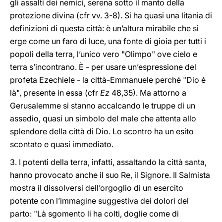
gli assalti dei nemici, serena sotto il manto della
protezione divina (cfr vv. 3-8). Si ha quasi una litania di
definizioni di questa città: è un’altura mirabile che si
erge come un faro di luce, una fonte di gioia per tutti i
popoli della terra, l’unico vero "Olimpo" ove cielo e
terra s’incontrano. È - per usare un’espressione del
profeta Ezechiele - la città-Emmanuele perché "Dio è
là", presente in essa (cfr
Ez
48,35). Ma attorno a
Gerusalemme si stanno accalcando le truppe di un
assedio, quasi un simbolo del male che attenta allo
splendore della città di Dio. Lo scontro ha un esito
scontato e quasi immediato.
3. I potenti della terra, infatti, assaltando la città santa,
hanno provocato anche il suo Re, il Signore. Il Salmista
mostra il dissolversi dell’orgoglio di un esercito
potente con l’immagine suggestiva dei dolori del
parto: "Là sgomento li ha colti, doglie come di