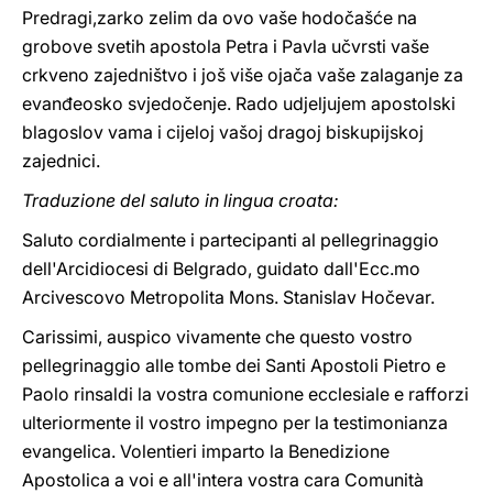
Predragi,zarko zelim da ovo vaše hodočašće na
grobove svetih apostola Petra i Pavla učvrsti vaše
crkveno zajedništvo i još više ojača vaše zalaganje za
evanđeosko svjedočenje. Rado udjeljujem apostolski
blagoslov vama i cijeloj vašoj dragoj biskupijskoj
zajednici.
Traduzione del saluto in lingua croata:
Saluto cordialmente i partecipanti al pellegrinaggio
dell'Arcidiocesi di Belgrado, guidato dall'Ecc.mo
Arcivescovo Metropolita Mons. Stanislav Hočevar.
Carissimi, auspico vivamente che questo vostro
pellegrinaggio alle tombe dei Santi Apostoli Pietro e
Paolo rinsaldi la vostra comunione ecclesiale e rafforzi
ulteriormente il vostro impegno per la testimonianza
evangelica. Volentieri imparto la Benedizione
Apostolica a voi e all'intera vostra cara Comunità