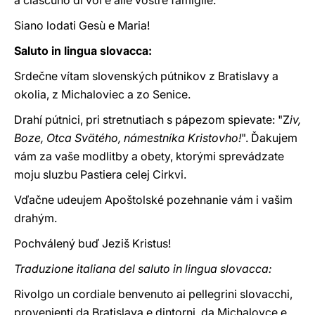
a ciascuno di voi e alle vostre famiglie.
Siano lodati Gesù e Maria!
Saluto in lingua slovacca:
Srdečne vítam slovenských pútnikov z Bratislavy a
okolia, z Michaloviec a zo Senice.
Drahí pútnici, pri stretnutiach s pápezom spievate: "Z
iv,
Boze, Otca Svätého, námestníka Kristovho!
". Ďakujem
vám za vaše modlitby a obety, ktorými sprevádzate
moju sluzbu Pastiera celej Cirkvi.
Vďačne udeujem Apoštolské pozehnanie vám i vašim
drahým.
Pochválený buď Jeziš Kristus!
Traduzione italiana del saluto in lingua slovacca:
Rivolgo un cordiale benvenuto ai pellegrini slovacchi,
provenienti da Bratislava e dintorni, da Michalovce e