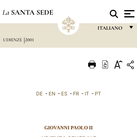
La
SANTA SEDE
ITALIANO
UDIENZE
2001
FRANÇAIS
ENGLISH
ITALIANO
PORTUGUÊS
ESPAÑOL
DE
-
EN
-
ES
-
FR
-
IT
-
PT
DEUTSCH
POLSKI
العربيّة
GIOVANNI PAOLO II
中文