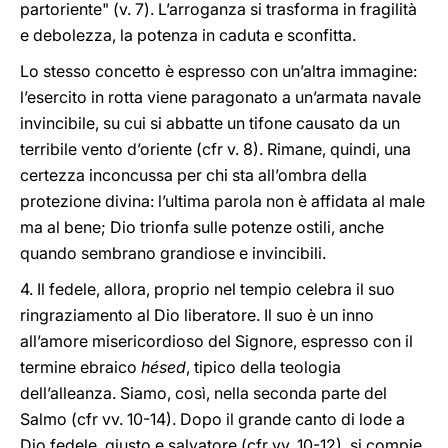
partoriente" (v. 7). L’arroganza si trasforma in fragilità
e debolezza, la potenza in caduta e sconfitta.
Lo stesso concetto è espresso con un’altra immagine:
l’esercito in rotta viene paragonato a un’armata navale
invincibile, su cui si abbatte un tifone causato da un
terribile vento d’oriente (cfr v. 8). Rimane, quindi, una
certezza inconcussa per chi sta all’ombra della
protezione divina: l’ultima parola non è affidata al male
ma al bene; Dio trionfa sulle potenze ostili, anche
quando sembrano grandiose e invincibili.
4. Il fedele, allora, proprio nel tempio celebra il suo
ringraziamento al Dio liberatore. Il suo è un inno
all’amore misericordioso del Signore, espresso con il
termine ebraico
hésed
, tipico della teologia
dell’alleanza. Siamo, così, nella seconda parte del
Salmo (cfr vv. 10-14). Dopo il grande canto di lode a
Dio fedele, giusto e salvatore (cfr vv. 10-12), si compie