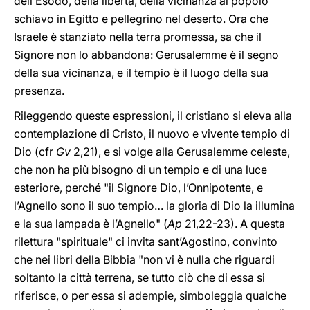
dell’Esodo, della libertà, della vicinanza al popolo
schiavo in Egitto e pellegrino nel deserto. Ora che
Israele è stanziato nella terra promessa, sa che il
Signore non lo abbandona: Gerusalemme è il segno
della sua vicinanza, e il tempio è il luogo della sua
presenza.
Rileggendo queste espressioni, il cristiano si eleva alla
contemplazione di Cristo, il nuovo e vivente tempio di
Dio (cfr
Gv
2,21), e si volge alla Gerusalemme celeste,
che non ha più bisogno di un tempio e di una luce
esteriore, perché "il Signore Dio, l’Onnipotente, e
l’Agnello sono il suo tempio… la gloria di Dio la illumina
e la sua lampada è l’Agnello" (
Ap
21,22-23). A questa
rilettura "spirituale" ci invita sant’Agostino, convinto
che nei libri della Bibbia "non vi è nulla che riguardi
soltanto la città terrena, se tutto ciò che di essa si
riferisce, o per essa si adempie, simboleggia qualche