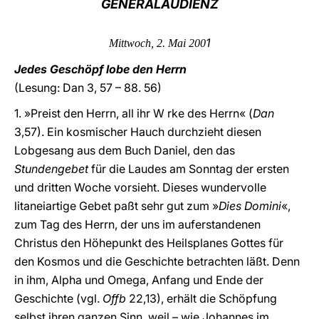
GENERALAUDIENZ
LATINE
1
Mittwoch, 2. Mai 200
Jedes Geschöpf lobe den Herrn
(Lesung: Dan 3, 57 – 88. 56)
1. »Preist den Herrn, all ihr W rke des Herrn« (
Dan
3,57). Ein kosmischer Hauch durchzieht diesen
Lobgesang aus dem Buch Daniel, den das
Stundengebet
für die Laudes am Sonntag der ersten
und dritten Woche vorsieht. Dieses wundervolle
litaneiartige Gebet paßt sehr gut zum »
Dies Domini
«,
zum Tag des Herrn, der uns im auferstandenen
Christus den Höhepunkt des Heilsplanes Gottes für
den Kosmos und die Geschichte betrachten läßt. Denn
in ihm, Alpha und Omega, Anfang und Ende der
Geschichte (vgl.
Offb
22,13), erhält die Schöpfung
selbst ihren ganzen Sinn, weil – wie Johannes im