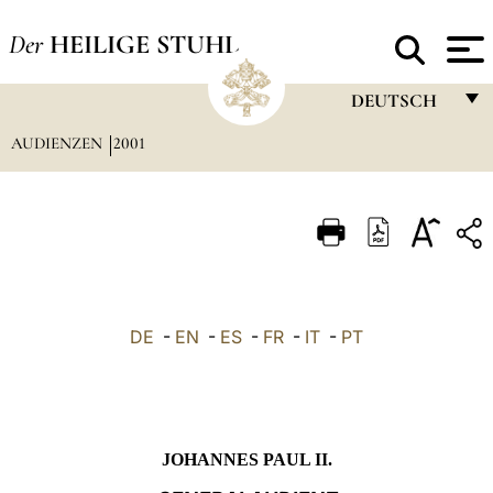
Der
HEILIGE STUHL
DEUTSCH
AUDIENZEN
2001
FRANÇAIS
ENGLISH
ITALIANO
PORTUGUÊS
ESPAÑOL
DE
-
EN
-
ES
-
FR
-
IT
-
PT
DEUTSCH
POLSKI
العربيّة
JOHANNES PAUL II.
中文