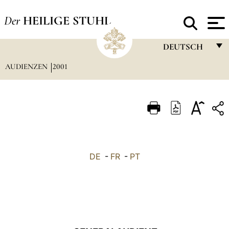
Der
HEILIGE STUHL
DEUTSCH
AUDIENZEN
2001
FRANÇAIS
ENGLISH
ITALIANO
PORTUGUÊS
ESPAÑOL
DE
-
FR
-
PT
DEUTSCH
POLSKI
العربيّة
中文