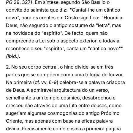
PG
29, 327). Em síntese, segundo São Basílio o
convite do salmista que diz: "Cantai-lhe um cântico
novo", para os crentes em Cristo significa: "Honrai a
Deus, não segundo o antigo costume da "letra", mas
na novidade do "espírito". De facto, quem não
compreende a Lei sob o aspecto exterior, e todavia
reconhece o seu "espírito", canta um "cântico novo""
(ibid.).
2. No seu corpo central, o hino divide-se em três
partes que se compõem como uma trilogia de louvor.
Na primeira (cf. vv. 6-9) celebra-se a palavra criadora
de Deus. A admirável arquitectura do universo,
semelhante a um templo cósmico, desabrochou e
cresceu não através de uma luta entre deuses, como
sugeriam algumas cosmogonias do antigo Próximo
Oriente, mas apenas com base na eficaz palavra
divina. Precisamente como ensina a primeira página