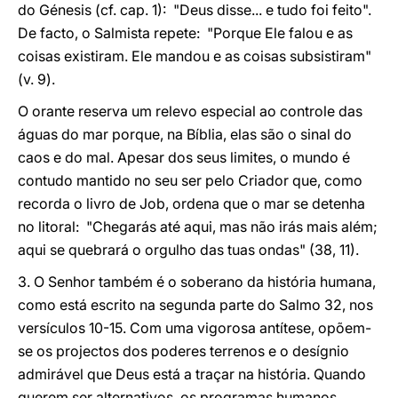
do Génesis (cf.
cap. 1): "Deus disse... e tudo foi feito".
De facto, o Salmista repete: "Porque Ele falou e as
coisas existiram. Ele mandou e as coisas subsistiram"
(v. 9).
O orante reserva um relevo especial ao controle das
águas do mar porque, na Bíblia, elas são o sinal do
caos e do mal. Apesar dos seus limites, o mundo é
contudo mantido no seu ser pelo Criador que, como
recorda o livro de Job, ordena que o mar se detenha
no litoral: "Chegarás até aqui, mas não irás mais além;
aqui se quebrará o orgulho das tuas ondas" (38, 11).
3. O Senhor também é o soberano da história humana,
como está escrito na segunda parte do Salmo 32, nos
versículos 10-15. Com uma vigorosa antítese, opõem-
se os projectos dos poderes terrenos e o desígnio
admirável que Deus está a traçar na história. Quando
querem ser alternativos, os programas humanos