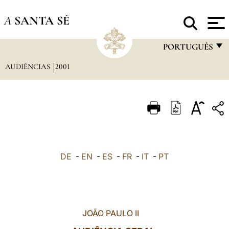
A
SANTA SÉ
PORTUGUÊS
AUDIÊNCIAS
2001
FRANÇAIS
ENGLISH
ITALIANO
PORTUGUÊS
ESPAÑOL
DE
-
EN
-
ES
-
FR
-
IT
-
PT
DEUTSCH
POLSKI
العربيّة
JOÃO PAULO II
中文