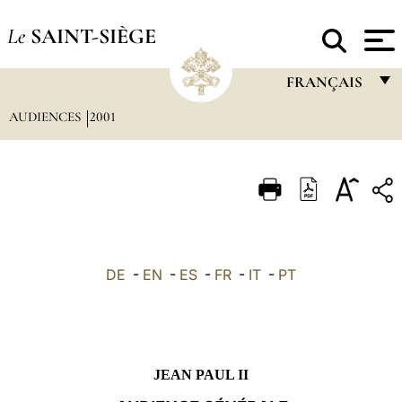
Le
SAINT-SIÈGE
FRANÇAIS
AUDIENCES
2001
FRANÇAIS
ENGLISH
ITALIANO
PORTUGUÊS
ESPAÑOL
DE
-
EN
-
ES
-
FR
-
IT
-
PT
DEUTSCH
POLSKI
العربيّة
JEAN PAUL II
中文