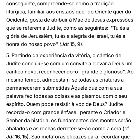
conseguinte, compreende-se como a tradição
litúrgica, familiar aos cristãos quer do Oriente quer do
Ocidente, gosta de atribuir à Mãe de Jesus expressões
que se referem a Judite, como as seguintes: "Tu és a
glória de Jerusalém, tu és a alegria de Israel, tu és a
honra do nosso povo"
(Jdt
15, 9).
5. Partindo da experiência da vitória, o cântico de
Judite concluiu-se com um convite a elevar a Deus um
cântico novo, reconhecendo-o "grande e glorioso". Ao
mesmo tempo, admoestam-se todas as criaturas a
permanecerem submetidas Àquele que com a sua
palavra fez todas as coisas e as plasmou com o seu
espírito. Quem pode resistir à voz de Deus? Judite
recorda-o com grande ênfase: perante o Criador e
Senhor da história, os fundamentos dos montes serão
abalados e as rochas derreter-se-ão como a cera (cf.
Jdt
16, 15). São metáforas eficazes para recordar que