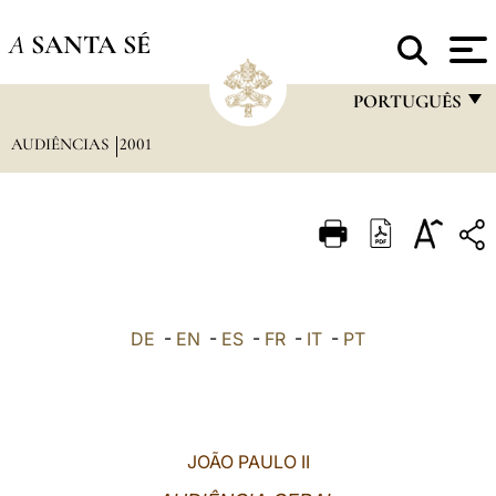
A
SANTA SÉ
PORTUGUÊS
AUDIÊNCIAS
2001
FRANÇAIS
ENGLISH
ITALIANO
PORTUGUÊS
ESPAÑOL
DE
-
EN
-
ES
-
FR
-
IT
-
PT
DEUTSCH
POLSKI
العربيّة
JOÃO PAULO II
中文