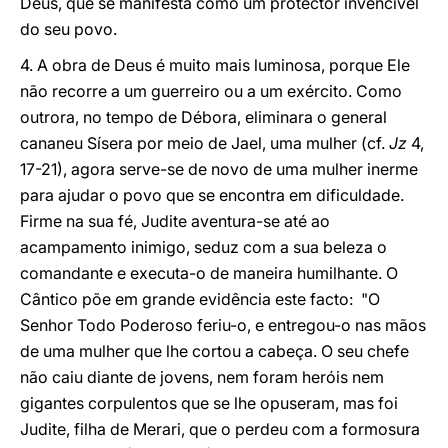
Deus, que se manifesta como um protector invencível
do seu povo.
4. A obra de Deus é muito mais luminosa, porque Ele
não recorre a um guerreiro ou a um exército. Como
outrora, no tempo de Débora, eliminara o general
cananeu Sísera por meio de Jael, uma mulher (cf.
Jz
4,
17-21), agora serve-se de novo de uma mulher inerme
para ajudar o povo que se encontra em dificuldade.
Firme na sua fé, Judite aventura-se até ao
acampamento inimigo, seduz com a sua beleza o
comandante e executa-o de maneira humilhante. O
Cântico põe em grande evidência este facto: "O
Senhor Todo Poderoso feriu-o, e entregou-o nas mãos
de uma mulher que lhe cortou a cabeça. O seu chefe
não caiu diante de jovens, nem foram heróis nem
gigantes corpulentos que se lhe opuseram, mas foi
Judite, filha de Merari, que o perdeu com a formosura