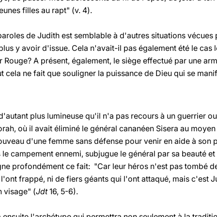
unes filles au rapt" (v. 4).
paroles de Judith est semblable à d'autres situations vécues pa
 plus y avoir d'issue. Cela n'avait-il pas également été le cas 
 Rouge? A présent, également, le siège effectué par une ar
t cela ne fait que souligner la puissance de Dieu qui se man
 d'autant plus lumineuse qu'il n'a pas recours à un guerrier
orah, où il avait éliminé le général cananéen Sisera au moye
à nouveau d'une femme sans défense pour venir en aide à son pe
ns le campement ennemi, subjugue le général par sa beauté et
igne profondément ce fait: "Car leur héros n'est pas tombé d
 l'ont frappé, ni de fiers géants qui l'ont attaqué, mais c'est Jud
 visage" (
Jdt
16, 5-6).
 ensuite l'archétype qui permettra non seulement à la traditi