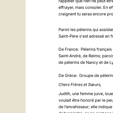
rappeler que rien ne peut êtr
effrayer, mais consoler. En eff
craignent tu seras encore pro
* *
Parmi les pèlerins qui assist
Saint-Père s'est adressé en f
De France: Pèlerins français 
Saint-André, de Reims; paroi
de pèlerins de Nancy et de L
De Grèce: Groupe de pèlerin
Chers Frères et Sœurs,
Judith, une femme juive, lou
voulait être honoré par le pe
de l’envahisseur; elle indiqu