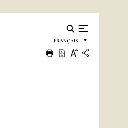
FRANÇAIS
FRANÇAIS
ENGLISH
ITALIANO
PORTUGUÊS
ESPAÑOL
DEUTSCH
POLSKI