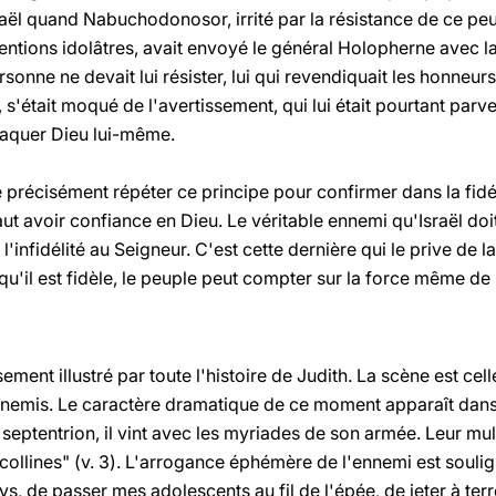
Israël quand Nabuchodonosor, irrité par la résistance de ce pe
entions idolâtres, avait envoyé le général Holopherne avec la
rsonne ne devait lui résister, lui qui revendiquait les honneur
s'était moqué de l'avertissement, qui lui était pourtant parve
taquer Dieu lui-même.
e précisément répéter ce principe pour confirmer dans la fidéli
ut avoir confiance en Dieu. Le véritable ennemi qu'Israël doit
 l'infidélité au Seigneur. C'est cette dernière qui le prive de l
qu'il est fidèle, le peuple peut compter sur la force même de
ement illustré par toute l'histoire de Judith. La scène est cell
nnemis. Le caractère dramatique de ce moment apparaît dans
ptentrion, il vint avec les myriades de son armée. Leur multi
collines" (v. 3). L'arrogance éphémère de l'ennemi est souli
, de passer mes adolescents au fil de l'épée, de jeter à terr