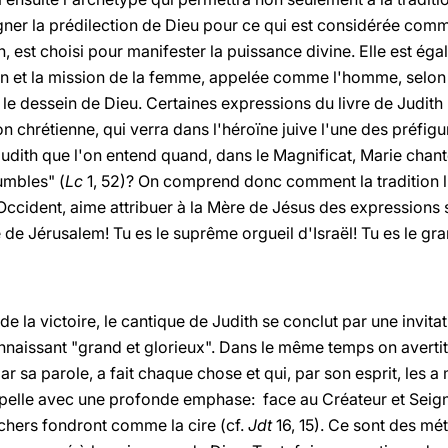
igner la prédilection de Dieu pour ce qui est considérée comme 
, est choisi pour manifester la puissance divine. Elle est ég
on et la mission de la femme, appelée comme l'homme, selon s
ns le dessein de Dieu. Certaines expressions du livre de Judit
on chrétienne, qui verra dans l'héroïne juive l'une des préfig
dith que l'on entend quand, dans le Magnificat, Marie chante
humbles" (
Lc
1, 52)? On comprend donc comment la tradition li
ccident, aime attribuer à la Mère de Jésus des expressions 
re de Jérusalem! Tu es le suprême orgueil d'Israël! Tu es le g
de la victoire, le cantique de Judith se conclut par une invita
nnaissant "grand et glorieux". Dans le même temps on avertit
ar sa parole, a fait chaque chose et qui, par son esprit, les a
ppelle avec une profonde emphase: face au Créateur et Seigneu
chers fondront comme la cire (cf.
Jdt
16, 15). Ce sont des mé