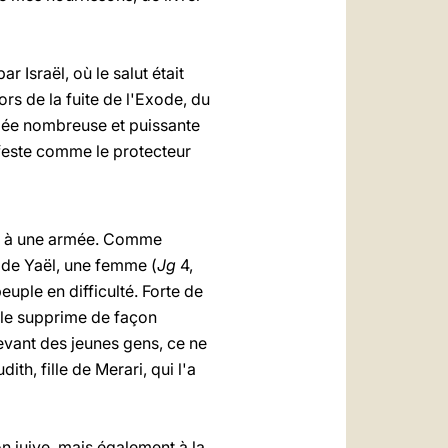
r Israël, où le salut était
lors de la fuite de l'Exode, du
mée nombreuse et puissante
ifeste comme le protecteur
 ou à une armée. Comme
n de Yaël, une femme (
Jg
4,
uple en difficulté. Forte de
 le supprime de façon
evant des jeunes gens, ce ne
ith, fille de Merari, qui l'a
on juive, mais également à la