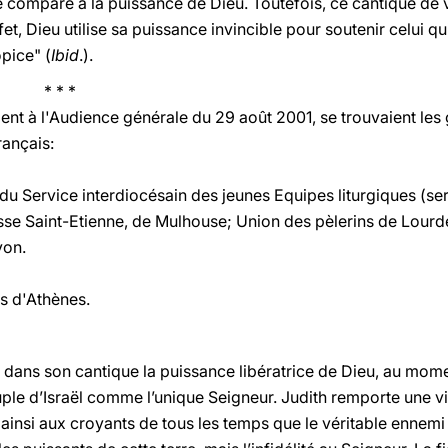
e comparé à la puissance de Dieu. Toutefois, ce cantique de v
et, Dieu utilise sa puissance invincible pour soutenir celui qui
pice" (
Ibid
.).
 *
aient à l'Audience générale du 29 août 2001, se trouvaient les
rançais:
du Service interdiocésain des jeunes Equipes liturgiques (ser
sse Saint-Etienne, de Mulhouse; Union des pèlerins de Lourd
yon.
s d'Athènes.
e dans son cantique la puissance libératrice de Dieu, au mome
uple d’Israël comme l’unique Seigneur. Judith remporte une vi
e ainsi aux croyants de tous les temps que le véritable ennemi 