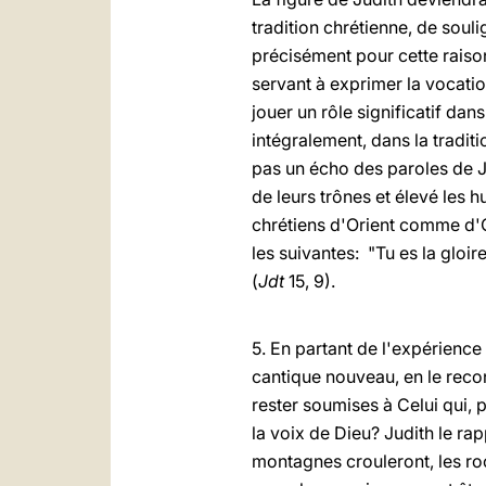
tradition chrétienne, de soul
précisément pour cette raison
servant à exprimer la vocati
jouer un rôle significatif da
intégralement, dans la traditi
pas un écho des paroles de Ju
de leurs trônes et élevé les 
chrétiens d'Orient comme d'O
les suivantes: "Tu es la gloi
(
Jdt
15, 9).
5. En partant de l'expérience 
cantique nouveau, en le reco
rester soumises à Celui qui, p
la voix de Dieu? Judith le ra
montagnes crouleront, les ro