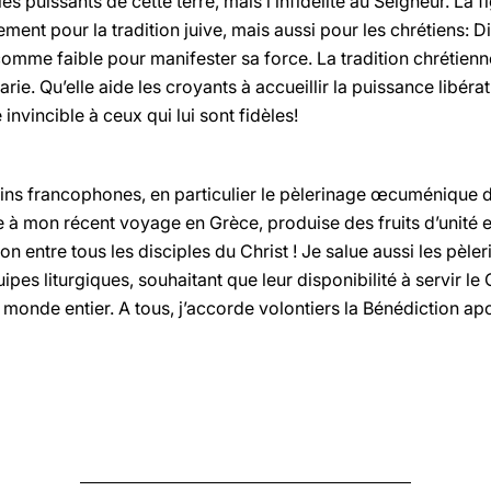
es puissants de cette terre, mais l’infidélité au Seigneur. La f
ent pour la tradition juive, mais aussi pour les chrétiens: Di
omme faible pour manifester sa force. La tradition chrétienn
ie. Qu’elle aide les croyants à accueillir la puissance libératr
invincible à ceux qui lui sont fidèles!
erins francophones, en particulier le pèlerinage œcuménique 
te à mon récent voyage en Grèce, produise des fruits d’unité e
n entre tous les disciples du Christ ! Je salue aussi les pèler
pes liturgiques, souhaitant que leur disponibilité à servir le C
 monde entier. A tous, j’accorde volontiers la Bénédiction ap