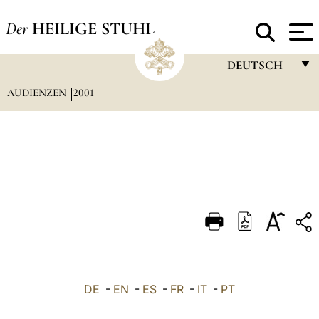
Der
HEILIGE STUHL
DEUTSCH
AUDIENZEN
2001
FRANÇAIS
ENGLISH
ITALIANO
PORTUGUÊS
ESPAÑOL
DEUTSCH
POLSKI
العربيّة
DE
-
EN
-
ES
-
FR
-
IT
-
PT
中文