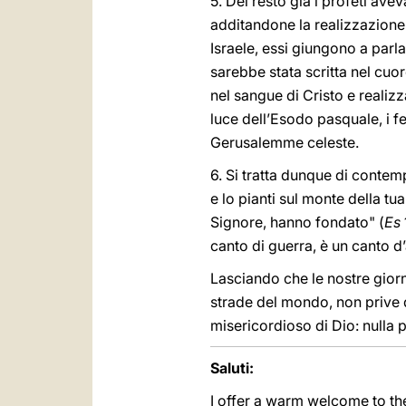
5. Del resto già i profeti ave
additandone la realizzazione 
Israele, essi giungono a parl
sarebbe stata scritta nel cuo
nel sangue di Cristo e realizz
luce dell’Esodo pasquale, i fe
Gerusalemme celeste.
6. Si tratta dunque di conte
e lo pianti sul monte della t
Signore, hanno fondato" (
Es
canto di guerra, è un canto d
Lasciando che le nostre giorn
strade del mondo, non prive d
misericordioso di Dio: nulla 
Saluti:
I offer a warm welcome to th