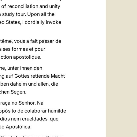
of reconciliation and unity
 study tour. Upon all the
d States, I cordially invoke
ptême, vous a fait passer de
es ses formes et pour
iction apostolique.
e, unter ihnen den
ng auf Gottes rettende Macht
eben daheim und allen, die
schen Segen.
graça no Senhor. Na
opósito de colaborar humilde
ódios nem crueldades, que
ão Apostólica.