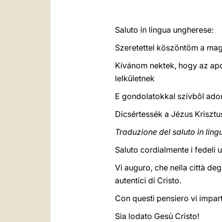
Saluto in lingua ungherese:
Szeretettel köszöntöm a magy
Kívánom nektek, hogy az apos
lelkületnek
E gondolatokkal szívbôl ado
Dicsértessék a Jézus Krisztu
Traduzione del saluto in lin
Saluto cordialmente i fedeli
Vi auguro, che nella città deg
autentici di Cristo.
Con questi pensiero vi impart
Sia lodato Gesù Cristo!