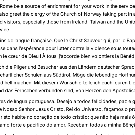
Rome be a source of enrichment for your work in the service 
also greet the clergy of the Church of Norway taking part in a
 visitors, especially those from Ireland, Taiwan and the Unite
eace.
rins de langue française. Que le Christ Sauveur qui, par le Ba
isse dans l’espérance pour lutter contre la violence sous tout
 le cœur de Dieu ! À tous, j’accorde bien volontiers la Bénéd
h die Pilger und Besucher aus den Ländern deutscher Sprach
haftlicher Schulen aus Südtirol. Möge die lebendige Hoffnu
d hell machen! Mit diesem Wunsch erteile ich euch, euren Li
und das Fernsehen verbunden sind, von Herzen den Apostoli
es de língua portuguesa. Desejo a todos felicidades, paz e 
e Nosso Senhor Jesus Cristo, Rei do Universo, façamos o pr
isto habite no coração de todo cristão; que não haja mais 
samo forte e pacífico do amor. Recebam todos a minha Bênç