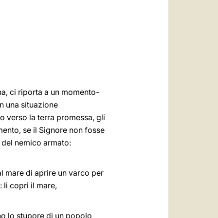
العربيّة
中文
LATINE
na, ci riporta a un momento-
in una situazione
o verso la terra promessa, gli
amento, se il Signore non fosse
i del nemico armato:
l mare di aprire un varco per
 li coprì il mare,
no lo stupore di un popolo