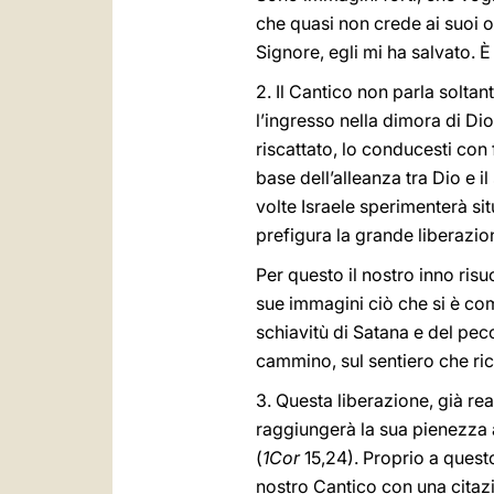
che quasi non crede ai suoi o
Signore, egli mi ha salvato. È 
2. Il Cantico non parla soltan
l’ingresso nella dimora di Di
riscattato, lo conducesti con 
base dell’alleanza tra Dio e i
volte Israele sperimenterà si
prefigura la grande liberazio
Per questo il nostro inno risuo
sue immagini ciò che si è com
schiavitù di Satana e del pecca
cammino, sul sentiero che ri
3. Questa liberazione, già re
raggiungerà la sua pienezza 
(
1Cor
15,24). Proprio a questo
nostro Cantico con una citaz