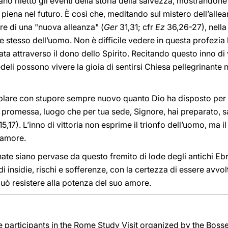
vano riletto gli eventi della storia della salvezza, mostrandon
piena nel futuro. È così che, meditando sul mistero dell’alle
are di una "nuova alleanza" (
Ger
31,31; cfr
Ez
36,26-27), nella 
re stesso dell’uomo. Non è difficile vedere in questa profezia 
ata attraverso il dono dello Spirito. Recitando questo inno di 
deli possono vivere la gioia di sentirsi Chiesa pellegrinante 
mplare con stupore sempre nuovo quanto Dio ha disposto per i
ua promessa, luogo che per tua sede, Signore, hai preparato, s
15,17). L’inno di vittoria non esprime il trionfo dell’uomo, ma i
’amore.
ate siano pervase da questo fremito di lode degli antichi Eb
i insidie, rischi e sofferenze, con la certezza di essere avvol
può resistere alla potenza del suo amore.
e participants in the Rome Study Visit organized by the Boss