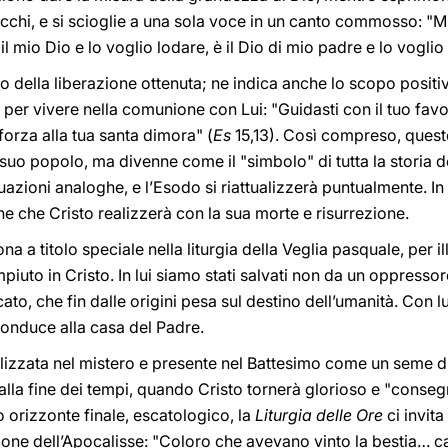
cchi, e si scioglie a una sola voce in un canto commosso: "Mi
il mio Dio e lo voglio lodare, è il Dio di mio padre e lo voglio 
to della liberazione ottenuta; ne indica anche lo scopo positiv
o per vivere nella comunione con Lui: "Guidasti con il tuo fa
forza alla tua santa dimora" (
Es
15,13). Così compreso, quest
l suo popolo, ma divenne come il "simbolo" di tutta la storia d
tuazioni analoghe, e l’Esodo si riattualizzerà puntualmente. I
ne che Cristo realizzerà con la sua morte e risurrezione.
na a titolo speciale nella liturgia della Veglia pasquale, per il
piuto in Cristo. In lui siamo stati salvati non da un oppress
to, che fin dalle origini pesa sul destino dell’umanità. Con lui
conduce alla casa del Padre.
alizzata nel mistero e presente nel Battesimo come un seme di
alla fine dei tempi, quando Cristo tornerà glorioso e "conseg
 orizzonte finale, escatologico, la
Liturgia delle Ore
ci invita
ione dell’Apocalisse: "Coloro che avevano vinto la bestia… c