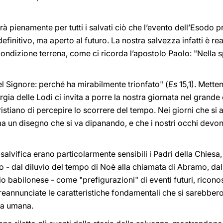
zerà pienamente per tutti i salvati ciò che l’evento dell’Esodo 
initivo, ma aperto al futuro. La nostra salvezza infatti è rea
 condizione terrena, come ci ricorda l’apostolo Paolo: "Nella 
el Signore: perché ha mirabilmente trionfato" (
Es
15,1). Mette
urgia delle Lodi ci invita a porre la nostra giornata nel grande
istiano di percepire lo scorrere del tempo. Nei giorni che si 
 ma un disegno che si va dipanando, e che i nostri occhi dev
salvifica erano particolarmente sensibili i Padri della Chiesa
to - dal diluvio del tempo di Noè alla chiamata di Abramo, dal
lio babilonese - come "prefigurazioni" di eventi futuri, ricono
preannunciate le caratteristiche fondamentali che si sarebber
ria umana.