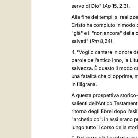
servo di Dio" (
Ap
15, 2.3).
Alla fine dei tempi, si realiz
Cristo ha compiuto in modo def
"già" e il "non ancora" della
salvati" (
Rm
8,24).
4. "Voglio cantare in onore d
parole dell’antico inno, la Lit
salvezza. È questo il modo cr
una fatalità che ci opprime,
in filigrana.
A questa prospettiva storico-
salienti dell’Antico Testamen
ritorno degli Ebrei dopo l’esi
"archetipico": in essi erano 
lungo tutto il corso della sto