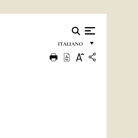
ITALIANO
FRANÇAIS
ENGLISH
ITALIANO
PORTUGUÊS
ESPAÑOL
DEUTSCH
POLSKI