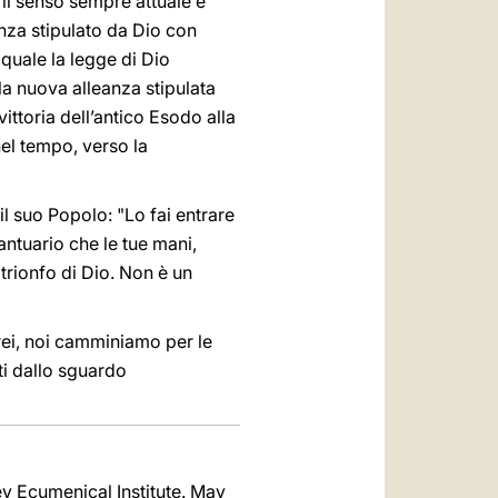
e il senso sempre attuale e
anza stipulato da Dio con
quale la legge di Dio
la nuova alleanza stipulata
vittoria dell’antico Esodo alla
nel tempo, verso la
l suo Popolo: "Lo fai entrare
antuario che le tue mani,
l trionfo di Dio. Non è un
rei, noi camminiamo per le
ti dallo sguardo
ey Ecumenical Institute. May