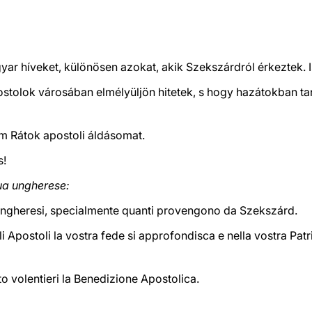
ar híveket, különösen azokat, akik Szekszárdról érkeztek. I
tolok városában elmélyüljön hitetek, s hogy hazátokban tanú
m Rátok apostoli áldásomat.
s!
gua ungherese:
 ungheresi, specialmente quanti provengono da Szekszárd.
li Apostoli la vostra fede si approfondisca e nella vostra Patr
o volentieri la Benedizione Apostolica.