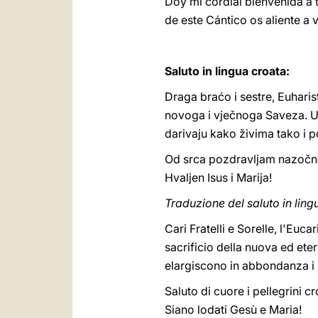
Doy mi cordial bienvenida a 
de este Cántico os aliente a v
Saluto in lingua croata:
Draga braćo i sestre, Euharis
novoga i vječnoga Saveza. U n
darivaju kako živima tako i 
Od srca pozdravljam nazočne
Hvaljen Isus i Marija!
Traduzione del saluto in ling
Cari Fratelli e Sorelle, l'Eu
sacrificio della nuova ed ete
elargiscono in abbondanza i su
Saluto di cuore i pellegrini c
Siano lodati Gesù e Maria!