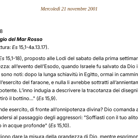
Mercoledì 21 novembre 2001
18
aggio del Mar Rosso
ttura:
Es
15,1-4a.13.17).
Es
15,1-18), proposto alle Lodi del sabato della prima settima
ezza: all’evento dell’Esodo, quando Israele fu salvato da Dio 
 sono noti: dopo la lunga schiavitù in Egitto, ormai in cammin
ll’esercito del faraone, e nulla li avrebbe sottratti all’annient
otente. L’inno indugia a descrivere la tracotanza dei disegn
irò il bottino…" (
Es
15,9).
de esercito, di fronte all’onnipotenza divina? Dio comanda a
dersi al passaggio degli aggressori: "Soffiasti con il tuo alito:
in acque profonde" (
Es
15,10).
liono dare la misura della grandezza di Dio, mentre esprimo