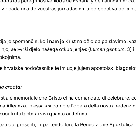
todos los peregrinos venidos de España y de Latinoamérica. 
ivir cada una de vuestras jornadas en la perspectiva de la his
tija je spomenčin, koji nam je Krist naložio da ga slavimo, v
joj se »vrši djelo našega otkupljenja« (
Lumen gentium
, 3) 
pokojnima.
 hrvatske hodočasnike te im udjeljujem apostolski blagoslo
ua croata:
caristia è memoriale che Cristo ci ha comandato di celebrare, 
rna Alleanza. In essa «si compie l'opera della nostra redenzio
oi frutti tanto ai vivi quanto ai defunti.
roati qui presenti, impartendo loro la Benedizione Apostolica.