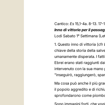
Cantico:
Es
15,1-4a. 8-13. 17-
Inno di vittoria per il pass
a
Lodi Sabato 1
Settimana (Le
1. Questo inno di vittoria (cfr
chiave della storia della salv
umanamente disperata. I fatti
Ebrei erano stati raggiunti da
intervenuto con la sua mano p
"inseguirò, raggiungerò, spart
Ma cosa può anche il più gran
il popolo aggredito e di richiu
sprofondarono come piombo 
Sono immagini forti, che vog