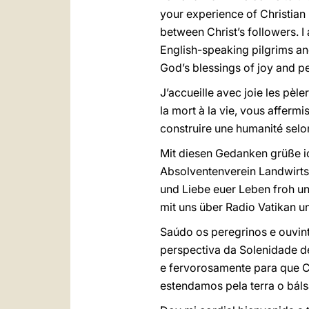
your experience of Christian 
between Christ’s followers. I 
English-speaking pilgrims and
God’s blessings of joy and p
J’accueille avec joie les pèle
la mort à la vie, vous afferm
construire une humanité selon
Mit diesen Gedanken grüße ic
Absolventenverein Landwirtsc
und Liebe euer Leben froh un
mit uns über Radio Vatikan 
Saúdo os peregrinos e ouvint
perspectiva da Solenidade d
e fervorosamente para que Cr
estendamos pela terra o bál