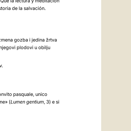
Que la lectura y meditación
toria de la salvación.
azmena gozba i jedina žrtva
i njegovi plodovi u obilju
v.
convito pasquale, unico
ne» (
Lumen gentium
, 3) e si