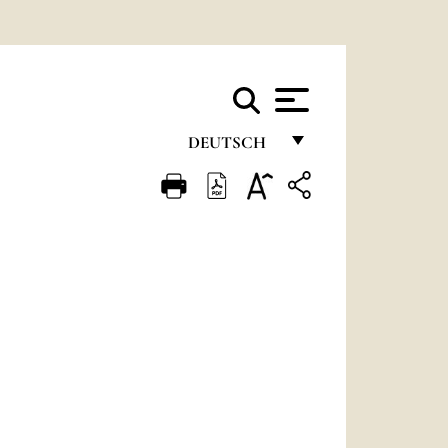
DEUTSCH
FRANÇAIS
ENGLISH
ITALIANO
PORTUGUÊS
ESPAÑOL
DEUTSCH
POLSKI