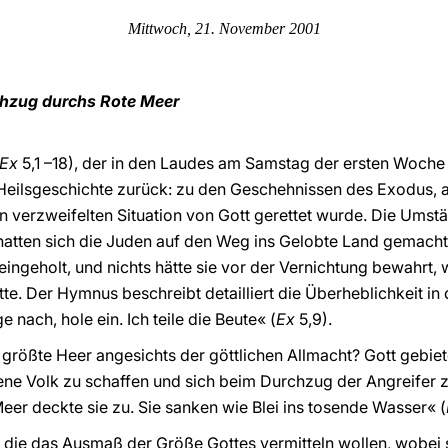
Mittwoch, 21. November 2001
hzug durchs Rote Meer
Ex
5,1 –18), der in den Laudes am Samstag der ersten Woche
Heilsgeschichte zurück: zu den Geschehnissen des Exodus, als
verzweifelten Situation von Gott gerettet wurde. Die Umstä
hatten sich die Juden auf den Weg ins Gelobte Land gemacht
ingeholt, und nichts hätte sie vor der Vernichtung bewahrt, 
tte. Der Hymnus beschreibt detailliert die Überheblichkeit i
 nach, hole ein. Ich teile die Beute« (
Ex
5,9).
größte Heer angesichts der göttlichen Allmacht? Gott gebie
ene Volk zu schaffen und sich beim Durchzug der Angreifer z
eer deckte sie zu. Sie sanken wie Blei ins tosende Wasser« (
r, die das Ausmaß der Größe Gottes vermitteln wollen, wobei 