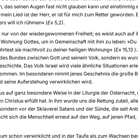
, das seinen Augen fast nicht glauben kann und einstimmig 
in Lied ist der Herr, er ist für mich zum Retter geworden. Er 
rs will ich rühmen« (
Ex
5,2).
t nur von der wiedergewonnenen Freiheit; es weist auch auf i
ie Wohnung Gottes, um in Gemeinschaft mit ihm zu leben: »Du 
führtest sie machtvoll zu deiner heiligen Wohnung« (
Ex
15,13 )
e des Bundes zwischen Gott und seinem Volk, sondern es w
chichte. Das Volk Israel wird viele ähnliche Situationen erl
kommen. Im besonderen nimmt jenes Geschehnis die große B
d seine Auferstehung verwirklichen wird.
s auf ganz besondere Weise in der Liturgie der Osternacht, u
in Christus erfüllt hat. In ihm wurde uns die Rettung zuteil, al
ondern vor der Sklaverei Satans und der Sünde, die seit An
acht sich die Menschheit erneut auf den Weg, auf jenen Pfad
rium schon verwirklicht und in der Taufe als zum Wachsen 