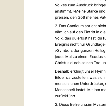
Volkes zum Ausdruck bringen
anstimmt: »Meine Stärke und me
preisen; den Gott meines Vate
2. Das Canticum spricht nich
nämlich auf den Eintritt in d
Volk, das du erlöst hast, du 
Ereignis nicht nur Grundlag
»Symbol« der ganzen Heilsges
jedes Mal zu einem Exodus 
Christus durch seinen Tod un
Deshalb erklingt unser Hymnu
Bilder darzustellen, was sich 
menschlichen Unterdrücker, s
Menschheit lastet. Mit ihm m
zurückführt.
3. Diese Befreiung,im Myste