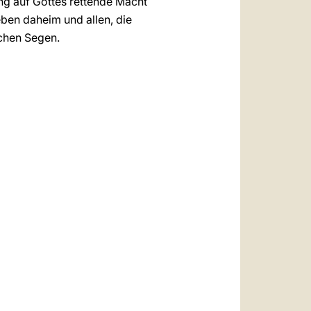
ng auf Gottes rettende Macht
eben daheim und allen, die
schen Segen.