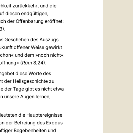
chkeit zurückkehrt und die
uf diesen endgültigen,
ch der Offenbarung eröffnet:
3).
 das Geschehen des Auszugs
ukunft offener Weise gewirkt
 »schon« und dem »noch nicht«
Hoffnung« (
Röm
8,24).
ngebet diese Worte des
nt der Heilsgeschichte zu
ge der Tage gibt es nicht etwa
en unsere Augen lernen,
deuteten die Hauptereignisse
von der Befreiung des Exodus
ftiger Begebenheiten und