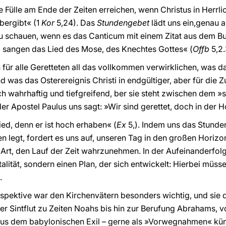
e Fülle am Ende der Zeiten erreichen, wenn Christus in Herrli
bergibt« (1
Kor
5,24). Das
Stundengebet
lädt uns ein,genau a
u schauen, wenn es das Canticum mit einem Zitat aus dem Bu
] sangen das Lied des Mose, des Knechtes Gottes« (
Offb
5,2.
 für alle Geretteten all das vollkommen verwirklichen, was
as das Osterereignis Christi in endgültiger, aber für die Z
ich wahrhaftig und tiefgreifend, ber sie steht zwischen dem
er Apostel Paulus uns sagt: »Wir sind gerettet, doch in der 
ied, denn er ist hoch erhaben« (
Ex
5,). Indem uns das Stunde
n legt, fordert es uns auf, unseren Tag in den großen Horizo
che Art, den Lauf der Zeit wahrzunehmen. In der Aufeinanderfol
lität, sondern einen Plan, der sich entwickelt: Hierbei müss
n.
rspektive war den Kirchenvätern besonders wichtig, und sie 
er Sintflut zu Zeiten Noahs bis hin zur Berufung Abrahams, 
aus dem babylonischen Exil – gerne als »Vorwegnahmen« kün