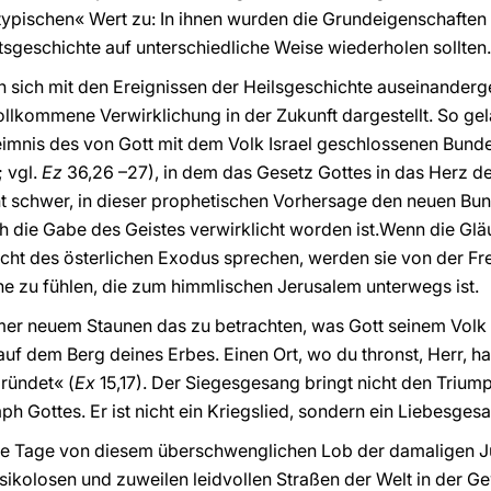
ypischen« Wert zu: In ihnen wurden die Grundeigenschaften 
sgeschichte auf unterschiedliche Weise wiederholen sollten
n sich mit den Ereignissen der Heilsgeschichte auseinander
ollkommene Verwirklichung in der Zukunft dargestellt. So gel
mnis des von Gott mit dem Volk Israel geschlossenen Bund
; vgl.
Ez
36,26 –27), in dem das Gesetz Gottes in das Herz d
cht schwer, in dieser prophetischen Vorhersage den neuen Bun
ch die Gabe des Geistes verwirklicht worden ist.Wenn die G
ht des österlichen Exodus sprechen, werden sie von der Freu
che zu fühlen, die zum himmlischen Jerusalem unterwegs ist.
mer neuem Staunen das zu betrachten, was Gott seinem Volk b
n auf dem Berg deines Erbes. Einen Ort, wo du thronst, Herr, h
ründet« (
Ex
15,17). Der Siegesgesang bringt nicht den Tri
h Gottes. Er ist nicht ein Kriegslied, sondern ein Liebesges
e Tage von diesem überschwenglichen Lob der damaligen Jud
risikolosen und zuweilen leidvollen Straßen der Welt in der 