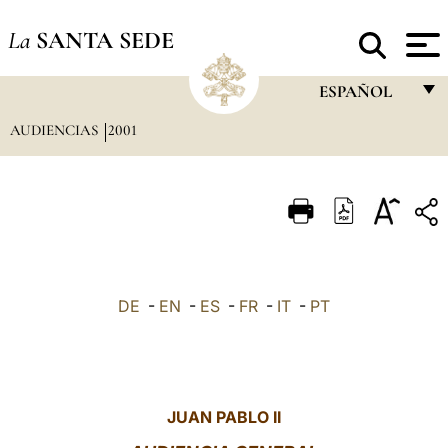
La
SANTA SEDE
ESPAÑOL
AUDIENCIAS
2001
FRANÇAIS
ENGLISH
ITALIANO
PORTUGUÊS
ESPAÑOL
DE
-
EN
-
ES
-
FR
-
IT
-
PT
DEUTSCH
POLSKI
العربيّة
JUAN PABLO II
中文