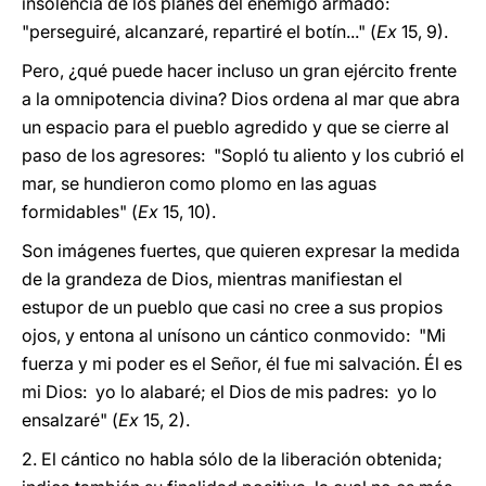
insolencia de los planes del enemigo armado:
"perseguiré, alcanzaré, repartiré el botín..." (
Ex
15, 9).
Pero, ¿qué puede hacer incluso un gran ejército frente
a la omnipotencia divina? Dios ordena al mar que abra
un espacio para el pueblo agredido y que se cierre al
paso de los agresores: "Sopló tu aliento y los cubrió el
mar, se hundieron como plomo en las aguas
formidables" (
Ex
15, 10).
Son imágenes fuertes, que quieren expresar la medida
de la grandeza de Dios, mientras manifiestan el
estupor de un pueblo que casi no cree a sus propios
ojos, y entona al unísono un cántico conmovido: "Mi
fuerza y mi poder es el Señor, él fue mi salvación. Él es
mi Dios: yo lo alabaré; el Dios de mis padres: yo lo
ensalzaré" (
Ex
15, 2).
2. El cántico no habla sólo de la liberación obtenida;