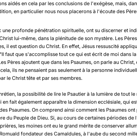
rons aidés en cela par les conclusions de l'exégèse, mais, d
ition, en particulier nous nous placerons à l'écoute des Pères
c une profonde pénétration spirituelle, ont su discerner et in
hrist lui-même, dans la plénitude de son mystère. Les Pères e
, il est question du Christ. En effet, Jésus ressuscité appli
: "Il faut que s'accomplisse tout ce qui est écrit de moi dans 
Les Pères ajoutent que dans les Psaumes, on parle au Christ, o
cela, ils ne pensaient pas seulement à la personne individue
 par le Christ tête et par ses membres.
hrétien, la possibilité de lire le Psautier à la lumière de tout l
 en fait également apparaître la dimension ecclésiale, qui es
 des Psaumes. On comprend ainsi comment les Psaumes ont pu 
e du Peuple de Dieu. Si, au cours de certaines périodes de l
prières, les moines ont eu le grand mérite de conserver allu
t Romuald fondateur des Camaldules, à l'aube du second millén