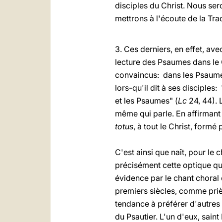
disciples du Christ. Nous se
mettrons à l'écoute de la Trad
3. Ces derniers, en effet, ave
lecture des Psaumes dans le C
convaincus: dans les Psaumes
lors-qu'il dit à ses disciples
et les Psaumes" (
Lc
24, 44). 
même qui parle. En affirmant 
totus
, à tout le Christ, formé
C'est ainsi que naît, pour le c
précisément cette optique qui
évidence par le chant choral
premiers siècles, comme prièr
tendance à préférer d'autres 
du Psautier. L'un d'eux, sain