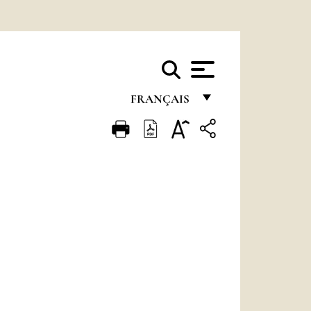
FRANÇAIS
FRANÇAIS
ENGLISH
ITALIANO
PORTUGUÊS
ESPAÑOL
DEUTSCH
POLSKI