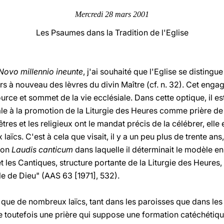
Mercredi 28 mars 2001
Les Psaumes dans la Tradition de l'Eglise
Novo millennio ineunte
, j'ai souhaité que l'Eglise se distingu
urs à nouveau des lèvres du divin Maître (cf. n. 32). Cet enga
source et sommet de la vie ecclésiale. Dans cette optique, il e
le à la promotion de la Liturgie des Heures comme prière de 
 prêtres et les religieux ont le mandat précis de la célébrer, el
ïcs. C'est à cela que visait, il y a un peu plus de trente a
tion
Laudis canticum
dans laquelle il déterminait le modèle en
 les Cantiques, structure portante de la Liturgie des Heures
e de Dieu" (AAS 63 [1971], 532).
r que de nombreux laïcs, tant dans les paroisses que dans les
este toutefois une prière qui suppose une formation catéchétiqu