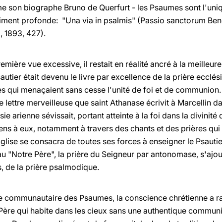
me son biographe Bruno de Querfurt - les Psaumes sont l'uniq
aiment profonde: "Una via in psalmis" (Passio sanctorum Ben
 1893, 427).
remière vue excessive, il restait en réalité ancré à la meilleur
autier était devenu le livre par excellence de la prière ecclési
s qui menaçaient sans cesse l'unité de foi et de communion. 
 lettre merveilleuse que saint Athanase écrivit à Marcellin d
ie arienne sévissait, portant atteinte à la foi dans la divinité
gens à eux, notamment à travers des chants et des prières qui 
Eglise se consacra de toutes ses forces à enseigner le Psautier
'au "Notre Père", la prière du Seigneur par antonomase, s'ajou
s, de la prière psalmodique.
re communautaire des Psaumes, la conscience chrétienne a ra
Père qui habite dans les cieux sans une authentique communio