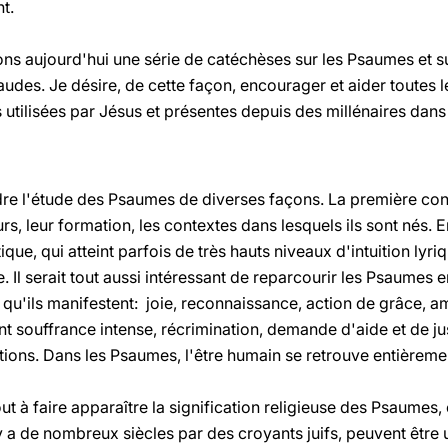
t.
s aujourd'hui une série de catéchèses sur les Psaumes et s
audes. Je désire, de cette façon, encourager et aider toutes
utilisées par Jésus et présentes depuis des millénaires dans l
re l'étude des Psaumes de diverses façons. La première consi
eurs, leur formation, les contextes dans lesquels ils sont nés. 
ique, qui atteint parfois de très hauts niveaux d'intuition lyr
. Il serait tout aussi intéressant de reparcourir les Psaumes 
qu'ils manifestent: joie, reconnaissance, action de grâce, a
 souffrance intense, récrimination, demande d'aide et de ju
ations. Dans les Psaumes, l'être humain se retrouve entièrem
out à faire apparaître la signification religieuse des Psaume
l y a de nombreux siècles par des croyants juifs, peuvent être u