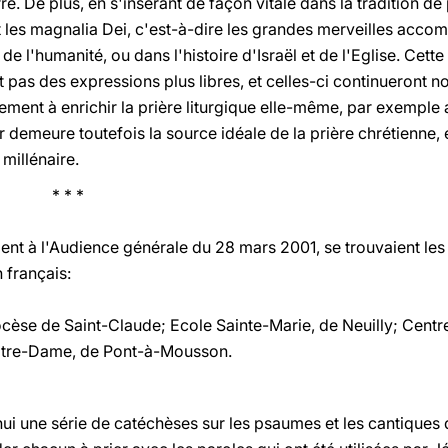
re. De plus, en s'insérant de façon vitale dans la tradition de 
t les magnalia Dei, c'est-à-dire les grandes merveilles accom
e l'humanité, ou dans l'histoire d'Israël et de l'Eglise. Cett
t pas des expressions plus libres, et celles-ci continueront n
lement à enrichir la prière liturgique elle-même, par exempl
r demeure toutefois la source idéale de la prière chrétienne, e
millénaire.
 *
aient à l'Audience générale du 28 mars 2001, se trouvaient le
n français:
cèse de Saint-Claude; Ecole Sainte-Marie, de Neuilly; Centr
otre-Dame, de Pont-à-Mousson.
une série de catéchèses sur les psaumes et les cantiques d