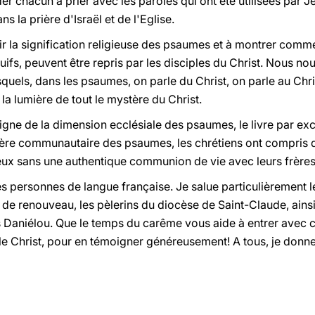
er chacun à prier avec les paroles qui ont été utilisées par J
ns la prière d'Israël et de l'Eglise.
la signification religieuse des psaumes et à montrer comment 
ifs, peuvent être repris par les disciples du Christ. Nous no
quels, dans les psaumes, on parle du Christ, on parle au Chris
la lumière de tout le mystère du Christ.
moigne de la dimension ecclésiale des psaumes, le livre par exc
ière communautaire des psaumes, les chrétiens ont compris q
ieux sans une authentique communion de vie avec leurs frères
les personnes de langue française. Je salue particulièrement 
de renouveau, les pèlerins du diocèse de Saint-Claude, ainsi
 Daniélou. Que le temps du carême vous aide à entrer avec c
le Christ, pour en témoigner généreusement! A tous, je donn