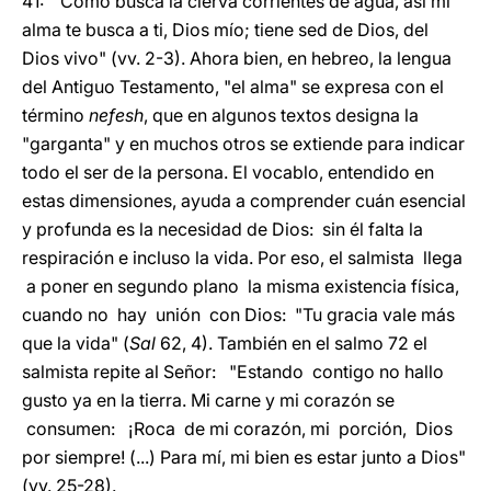
41: "Como busca la cierva corrientes de agua, así mi
alma te busca a ti, Dios mío; tiene sed de Dios, del
Dios vivo" (vv. 2-3). Ahora bien, en hebreo, la lengua
del Antiguo Testamento, "el alma" se expresa con el
término
nefesh
, que en algunos textos designa la
"garganta" y en muchos otros se extiende para indicar
todo el ser de la persona. El vocablo, entendido en
estas dimensiones, ayuda a comprender cuán esencial
y profunda es la necesidad de Dios: sin él falta la
respiración e incluso la vida. Por eso, el salmista llega
a poner en segundo plano la misma existencia física,
cuando no hay unión con Dios: "Tu gracia vale más
que la vida" (
Sal
62, 4). También en el salmo 72 el
salmista repite al Señor: "Estando contigo no hallo
gusto ya en la tierra. Mi carne y mi corazón se
consumen: ¡Roca de mi corazón, mi porción, Dios
por siempre! (...) Para mí, mi bien es estar junto a Dios"
(vv. 25-28).