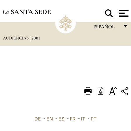
La
SANTA SEDE
ESPAÑOL
AUDIENCIAS
2001
FRANÇAIS
ENGLISH
ITALIANO
PORTUGUÊS
ESPAÑOL
DEUTSCH
POLSKI
العربيّة
DE
-
EN
-
ES
-
FR
-
IT
-
PT
中文