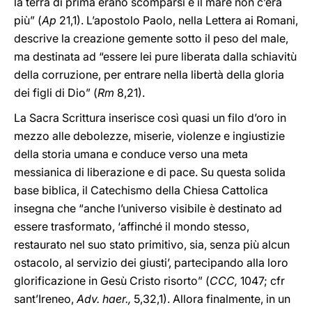
la terra di prima erano scomparsi e il mare non c’era
più” (
Ap
21,1). L’apostolo Paolo, nella Lettera ai Romani,
descrive la creazione gemente sotto il peso del male,
ma destinata ad “essere lei pure liberata dalla schiavitù
della corruzione, per entrare nella libertà della gloria
dei figli di Dio” (
Rm
8,21).
La Sacra Scrittura inserisce così quasi un filo d’oro in
mezzo alle debolezze, miserie, violenze e ingiustizie
della storia umana e conduce verso una meta
messianica di liberazione e di pace. Su questa solida
base biblica, il Catechismo della Chiesa Cattolica
insegna che “anche l’universo visibile è destinato ad
essere trasformato, ‘affinché il mondo stesso,
restaurato nel suo stato primitivo, sia, senza più alcun
ostacolo, al servizio dei giusti’, partecipando alla loro
glorificazione in Gesù Cristo risorto” (
CCC,
1047; cfr
sant’Ireneo,
Adv. haer.,
5,32,1). Allora finalmente, in un