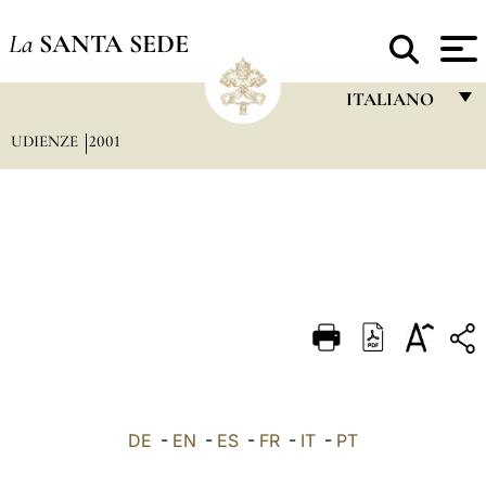
La
SANTA SEDE
ITALIANO
UDIENZE
2001
FRANÇAIS
ENGLISH
ITALIANO
PORTUGUÊS
ESPAÑOL
DEUTSCH
POLSKI
العربيّة
DE
-
EN
-
ES
-
FR
-
IT
-
PT
中文