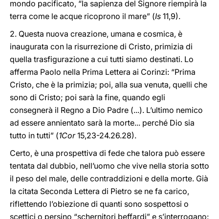
mondo pacificato, “la sapienza del Signore riempirà la
terra come le acque ricoprono il mare” (
Is
11,9).
2.
Questa nuova creazione, umana e cosmica, è
inaugurata con la risurrezione di Cristo, primizia di
quella trasfigurazione a cui tutti siamo destinati. Lo
afferma Paolo nella Prima Lettera ai Corinzi: “Prima
Cristo, che è la primizia; poi, alla sua venuta, quelli che
sono di Cristo; poi sarà la fine, quando egli
consegnerà il Regno a Dio Padre (...). L’ultimo nemico
ad essere annientato sarà la morte... perché Dio sia
tutto in tutti” (
1Cor
15,23-24.26.28).
Certo, è una prospettiva di fede che talora può essere
tentata dal dubbio, nell’uomo che vive nella storia sotto
il peso del male, delle contraddizioni e della morte. Già
la citata Seconda Lettera di Pietro se ne fa carico,
riflettendo l’obiezione di quanti sono sospettosi o
scettici o persino “schernitori beffardi” e s’interrogano: