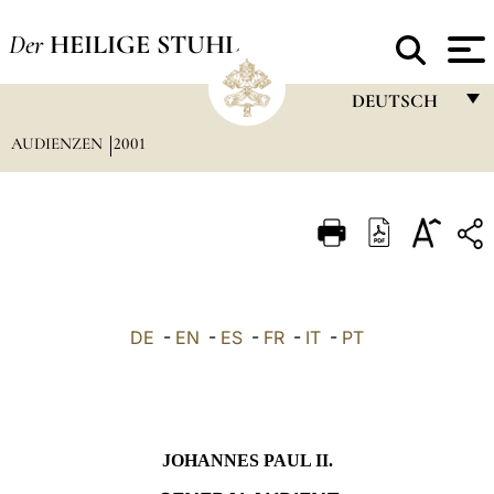
Der
HEILIGE STUHL
DEUTSCH
AUDIENZEN
2001
FRANÇAIS
ENGLISH
ITALIANO
PORTUGUÊS
ESPAÑOL
DE
-
EN
-
ES
-
FR
-
IT
-
PT
DEUTSCH
POLSKI
العربيّة
JOHANNES PAUL II.
中文