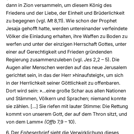
dann in Zion versammeln, um diesem König des
Friedens und der Liebe, der Einheit und Brüderlichkeit
zu begegnen (vgl.
Mt
8,11). Wie schon der Prophet
Jesaja gehofft hatte, werden untereinander verfeindete
Völker die Einladung erhalten, ihre Waffen zu Boden zu
werfen und unter der einzigen Herrschaft Gottes, unter
einer auf Gerechtigkeit und Frieden gründenden
Regierung zusammenzuleben (vgl.
Jes
2,2 – 5). Die
Augen aller Menschen werden auf das neue Jerusalem
gerichtet sein, in das der Herr »hinaufsteigt«, um sich
in der Herrlichkeit seiner Göttlichkeit zu offenbaren.
Dort wird sein: »…eine große Schar aus allen Nationen
und Stämmen, Völkern und Sprachen; niemand konnte
sie zählen. […] Sie riefen mit lauter Stimme: Die Rettung
kommt von unserem Gott, der auf dem Thron sitzt, und
von dem Lamm«
(Offb
7,9 – 10).
6. Der
Epheserbrief
sieht die Verwirklichung dieses