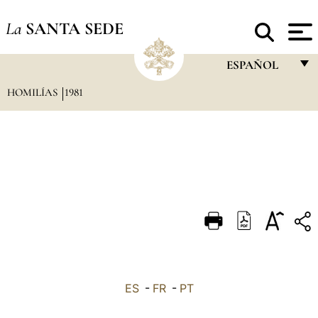
La
SANTA SEDE
ESPAÑOL
HOMILÍAS
1981
FRANÇAIS
ENGLISH
ITALIANO
PORTUGUÊS
ESPAÑOL
DEUTSCH
POLSKI
العربيّة
ES
-
FR
-
PT
中文