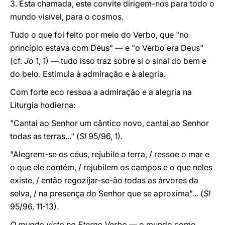
3. Esta chamada, este convite dirigem-nos para todo o
mundo visível, para o cosmos.
Tudo o que foi feito por meio do Verbo, que "no
princípio estava com Deus" — e "o Verbo era Deus"
(cf.
Jo
1, 1) — tudo isso traz sobre si o sinal do bem e
do belo. Estimula à admiração e à alegria.
Com forte eco ressoa a admiração e a alegria na
Liturgia hodierna:
"Cantai ao Senhor um cântico novo, cantai ao Senhor
todas as terras..." (
Sl
95/96, 1).
"Alegrem-se os céus, rejubile a terra, / ressoe o mar e
o que ele contém, / rejubilem os campos e o que neles
existe, / então regozijar-se-ão todas as árvores da
selva, / na presença do Senhor que se aproxima"... (
Sl
95/96, 11-13).
O mundo visto no Eterno Verbo
— o mundo como