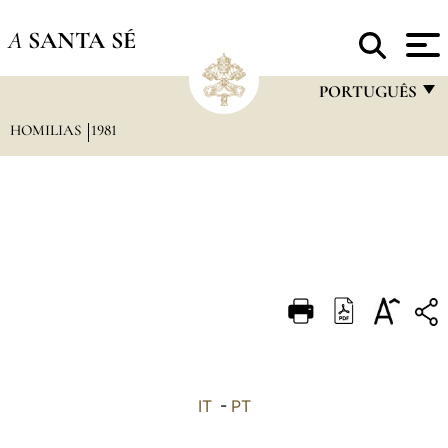
A
SANTA SÉ
PORTUGUÊS
HOMILIAS
1981
FRANÇAIS
ENGLISH
ITALIANO
PORTUGUÊS
ESPAÑOL
DEUTSCH
POLSKI
العربيّة
IT
-
PT
中文