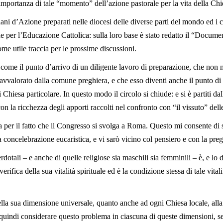
importanza di tale “momento” dell’azione pastorale per la vita della Ch
 Piani d’Azione preparati nelle diocesi delle diverse parti del mondo ed i 
 per l’Educazione Cattolica: sulla loro base è stato redatto il “Documen
ome utile traccia per le prossime discussioni.
, come il punto d’arrivo di un diligente lavoro di preparazione, che non 
avvalorato dalla comune preghiera, e che esso diventi anche il punto d
 Chiesa particolare. In questo modo il circolo si chiude: e si è partiti da
 con la ricchezza degli apporti raccolti nel confronto con “il vissuto” dell
per il fatto che il Congresso si svolga a Roma. Questo mi consente di 
 concelebrazione eucaristica, e vi sarò vicino col pensiero e con la preg
rdotali – e anche di quelle religiose sia maschili sia femminili – è, e lo
ifica della sua vitalità spirituale ed è la condizione stessa di tale vital
nella sua dimensione universale, quanto anche ad ogni Chiesa locale, all
uindi considerare questo problema in ciascuna di queste dimensioni, se la