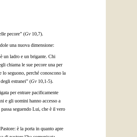
العربيّة
中文
LATINE
elle pecore” (
Gv
10,7).
andole una nuova dimensione:
, è un ladro e un brigante. Chi
 egli chiama le sue pecore una per
re lo seguono, perché conoscono la
egli estranei” (
Gv
10,1-5).
ligata per entrare pacificamente
ini e gli uomini hanno accesso a
i passa seguendo Lui, che è il vero
astore: è la porta in quanto apre
tiva di pastore l’ha comunicata