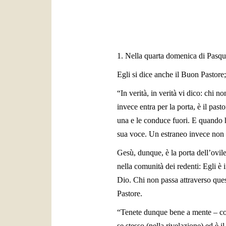
1. Nella quarta domenica di Pasqua
Egli si dice anche il Buon Pastor
“In verità, in verità vi dico: chi n
invece entra per la porta, è il pas
una e le conduce fuori. E quando h
sua voce. Un estraneo invece non 
Gesù, dunque, è la porta dell’ovile
nella comunità dei redenti: Egli è
Dio. Chi non passa attraverso quest
Pastore.
“Tenete dunque bene a mente – com
se stesso (nella rivelazione) ed è i