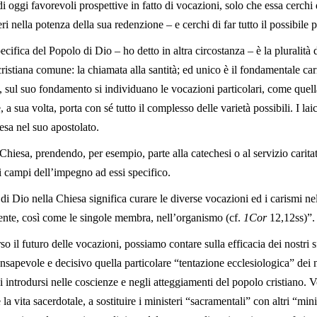
 oggi favorevoli prospettive in fatto di vocazioni, solo che essa cerchi
ri nella potenza della sua redenzione – e cerchi di far tutto il possibile p
ica del Popolo di Dio – ho detto in altra circostanza – è la pluralità d
ristiana comune: la chiamata alla santità; ed unico è il fondamentale cari
, sul suo fondamento si individuano le vocazioni particolari, come quella
, a sua volta, porta con sé tutto il complesso delle varietà possibili. I lai
esa nel suo apostolato.
Chiesa, prendendo, per esempio, parte alla catechesi o al servizio cari
i campi dell’impegno ad essi specifico.
 Dio nella Chiesa significa curare le diverse vocazioni ed i carismi nel
ente, così come le singole membra, nell’organismo (cf.
1Cor
12,12ss)”.
 il futuro delle vocazioni, possiamo contare sulla efficacia dei nostri s
sapevole e decisivo quella particolare “tentazione ecclesiologica” dei no
 introdursi nelle coscienze e negli atteggiamenti del popolo cristiano. V
la vita sacerdotale, a sostituire i ministeri “sacramentali” con altri “mini