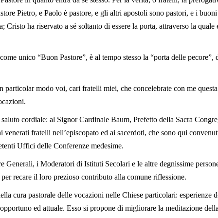
tore Pietro, e Paolo è pastore, e gli altri apostoli sono pastori, e i buo
ta; Cristo ha riservato a sé soltanto di essere la porta, attraverso la qua
come unico “Buon Pastore”, è al tempo stesso la “porta delle pecore”, d
n particolar modo voi, cari fratelli miei, che concelebrate con me questa
ocazioni.
o saluto cordiale: al Signor Cardinale Baum, Prefetto della Sacra Cong
ai venerati fratelli nell’episcopato ed ai sacerdoti, che sono qui convenut
tenti Uffici delle Conferenze medesime.
e Generali, i Moderatori di Istituti Secolari e le altre degnissime persone
 per recare il loro prezioso contributo alla comune riflessione.
ella cura pastorale delle vocazioni nelle Chiese particolari: esperienze
opportuno ed attuale. Esso si propone di migliorare la meditazione della