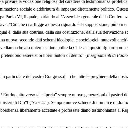
 a privare la vocazione religiosa del carattere di testimonianza profetic
nimazione sociale o addirittura di impegno direttamente politico. Questa
pa Paolo VI, il quale, parlando all’Assemblea generale della Conferenza
rava: “Ciò che ci affligge a questo riguardo è la supposizione, più o men
ual è, dalla sua dottrina, dalla sua costituzione, dalla sua derivazione s
una nuova, secondo dati schemi ideologici e sociologici, mutevoli anch’e
a vediamo che a scuotere e a indebolire la Chiesa a questo riguardo non s
 pretendono essere suoi liberi fautori di dentro” (
Insegnamenti di Paolo
 e in particolare del vostro Congresso! – che tutte le preghiere della nost
a! Entrino attraverso tale “porta” sempre nuove generazioni di pastori 
misteri di Dio”! (
1Cor
4,1). Sempre nuove schiere di uomini e di donne 
l’obbedienza liberamente accettate e professate diano testimonianza al 