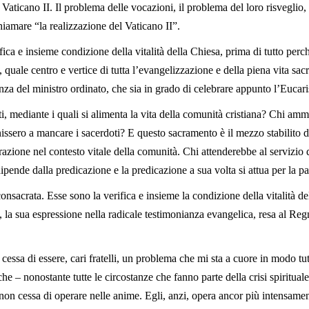
 Vaticano II. Il problema delle vocazioni, il problema del loro risvegli
iamare “la realizzazione del Vaticano II”.
ica e insieme condizione della vitalità della Chiesa, prima di tutto perché
 quale centro e vertice di tutta l’evangelizzazione e della piena vita sac
za del ministro ordinato, che sia in grado di celebrare appunto l’Eucaris
i, mediante i quali si alimenta la vita della comunità cristiana? Chi ammin
issero a mancare i sacerdoti? E questo sacramento è il mezzo stabilito 
grazione nel contesto vitale della comunità. Chi attenderebbe al servizio d
pende dalla predicazione e la predicazione a sua volta si attua per la pa
onsacrata. Esse sono la verifica e insieme la condizione della vitalità del
, la sua espressione nella radicale testimonianza evangelica, resa al Re
cessa di essere, cari fratelli, un problema che mi sta a cuore in modo tut
 – nonostante tutte le circostanze che fanno parte della crisi spirituale e
on cessa di operare nelle anime. Egli, anzi, opera ancor più intensamen