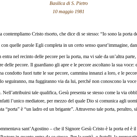
Basilica di S. Pietro
10 maggio 1981
 contempliamo Cristo risorto, che dice di se stesso: “Io sono la porta d
e; con quelle parole Egli completa in un certo senso quest’immagine, d
on entra nel recinto delle pecore per la porta, ma vi sale da un’altra parte
tore delle pecore. Il guardiano gli apre e le pecore ascoltano la sua voce:
a condotto fuori tutte le sue pecore, cammina innanzi a loro, e le peco
lo seguiranno, ma fuggiranno via da lui, perché non conoscono la voce d
. Nell’attribuirsi tale qualifica, Gesù presenta se stesso come la via obb
 infatti l’unico mediatore, per mezzo del quale Dio si comunica agli uom
a “porta” è “un ladro ed un brigante”. Attraverso tale porta, peraltro, s
mentava sant’Agostino – che il Signore Gesù Cristo è la porta ed è il P
l Pastore in quanto entra da se stesso. Per la verità, o fratelli, la preroga