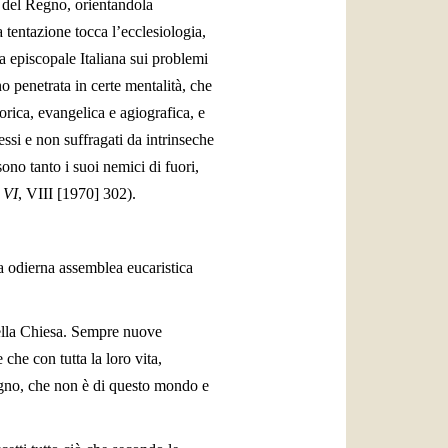
a del Regno, orientandola
 tentazione tocca l’ecclesiologia,
 episcopale Italiana sui problemi
o penetrata in certe mentalità, che
torica, evangelica e agiografica, e
ssi e non suffragati da intrinseche
ono tanto i suoi nemici di fuori,
 VI
, VIII [1970] 302).
ra odierna assemblea eucaristica
della Chiesa. Sempre nuove
che con tutta la loro vita,
Regno, che non è di questo mondo e