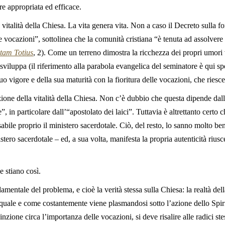
re appropriata ed efficace.
 vitalità della Chiesa. La vita genera vita. Non a caso il Decreto sulla f
e vocazioni”, sottolinea che la comunità cristiana “è tenuta ad assolver
tam Totius
, 2). Come un terreno dimostra la ricchezza dei propri umori v
 sviluppa (il riferimento alla parabola evangelica del seminatore è qui s
o vigore e della sua maturità con la fioritura delle vocazioni, che riesce
ione della vitalità della Chiesa. Non c’è dubbio che questa dipende dal
 in particolare dall’“apostolato dei laici”. Tuttavia è altrettanto certo c
abile proprio il ministero sacerdotale. Ciò, del resto, lo sanno molto bene
istero sacerdotale – ed, a sua volta, manifesta la propria autenticità riusce
e stiano così.
entale del problema, e cioè la verità stessa sulla Chiesa: la realtà dell
quale e come costantemente viene plasmandosi sotto l’azione dello Spirit
nzione circa l’importanza delle vocazioni, si deve risalire alle radici ste