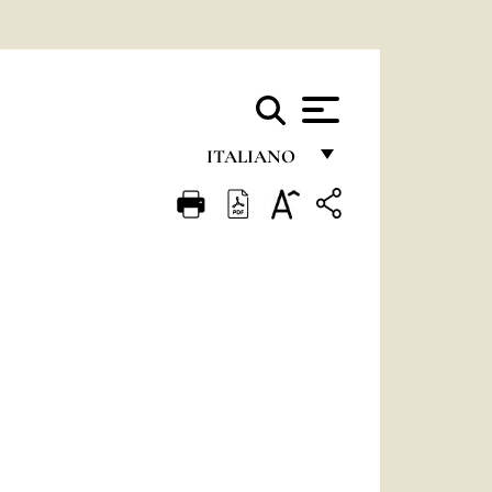
ITALIANO
FRANÇAIS
ENGLISH
ITALIANO
PORTUGUÊS
ESPAÑOL
DEUTSCH
POLSKI