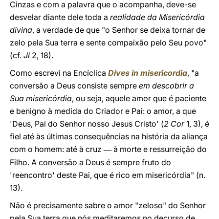
Cinzas e com a palavra que o acompanha, deve-se
desvelar diante dele toda a
realidade da Misericórdia
divina
, a verdade de que "o Senhor se deixa tornar de
zelo pela Sua terra e sente compaixão pelo Seu povo"
(cf.
Jl
2, 18).
Como escrevi na Encíclica
Dives in misericordia
, "a
conversão a Deus consiste sempre
em descobrir a
Sua misericórdia
, ou seja, aquele amor que é paciente
e benigno à medida do Criador e Pai: o amor, a que
'Deus, Pai do Senhor nosso Jesus Cristo' (
2 Cor
1, 3), é
fiel até às últimas consequências na história da aliança
com o homem: até à cruz
à morte e ressurreição do
—
Filho. A conversão a Deus é sempre fruto do
'reencontro' deste Pai, que é rico em misericórdia" (n.
13).
Não é precisamente sabre o amor "zeloso" do Senhor
pela Sua terra que nós meditaremos no decurso de