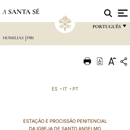
A
SANTA SÉ
PORTUGUÊS
HOMILIAS
1981
FRANÇAIS
ENGLISH
ITALIANO
PORTUGUÊS
ESPAÑOL
ES
-
IT
-
PT
DEUTSCH
POLSKI
العربيّة
ESTAÇÃO E PROCISSÃO PENITENCIAL
DA IGREJA DE SANTO ANSELMO
中文