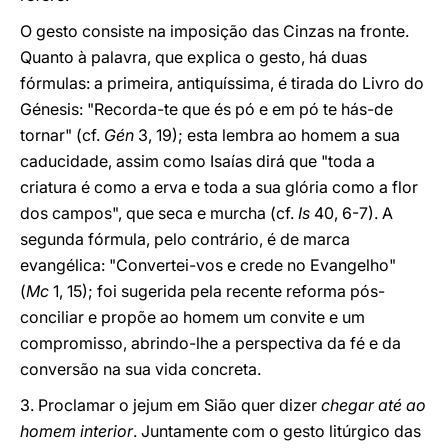
O gesto consiste na imposição das Cinzas na fronte.
Quanto à palavra, que explica o gesto, há duas
fórmulas: a primeira, antiquíssima, é tirada do Livro do
Génesis: "Recorda-te que és pó e em pó te hás-de
tornar" (cf.
Gén
3, 19); esta lembra ao homem a sua
caducidade, assim como Isaías dirá que "toda a
criatura é como a erva e toda a sua glória como a flor
dos campos", que seca e murcha (cf.
Is
40, 6-7). A
segunda fórmula, pelo contrário, é de marca
evangélica: "Convertei-vos e crede no Evangelho"
(
Mc
1, 15); foi sugerida pela recente reforma pós-
conciliar e propõe ao homem um convite e um
compromisso, abrindo-lhe a perspectiva da fé e da
conversão na sua vida concreta.
3. Proclamar o jejum em Sião quer dizer
chegar até ao
homem interior
. Juntamente com o gesto litúrgico das