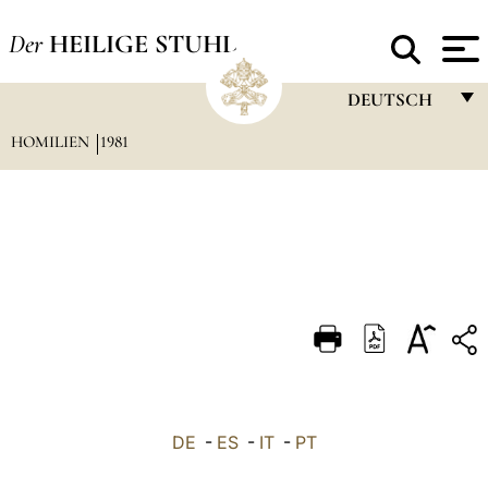
Der
HEILIGE STUHL
DEUTSCH
HOMILIEN
1981
FRANÇAIS
ENGLISH
ITALIANO
PORTUGUÊS
ESPAÑOL
DEUTSCH
POLSKI
العربيّة
DE
-
ES
-
IT
-
PT
中文