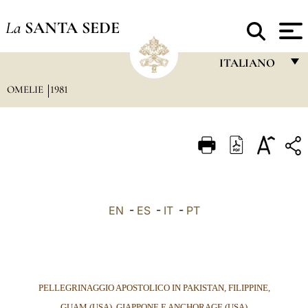
La
SANTA SEDE
ITALIANO
OMELIE
1981
FRANÇAIS
ENGLISH
ITALIANO
PORTUGUÊS
ESPAÑOL
EN
-
ES
-
IT
-
PT
DEUTSCH
POLSKI
العربيّة
PELLEGRINAGGIO APOSTOLICO IN PAKISTAN, FILIPPINE,
中文
GUAM (USA), GIAPPONE E ANCHORAGE (USA)