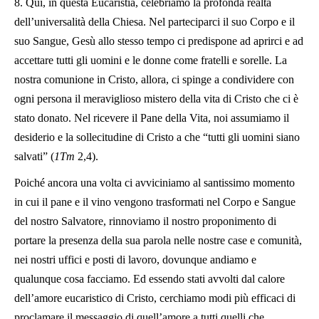
8. Qui, in questa Eucaristia, celebriamo la profonda realtà
dell’universalità della Chiesa. Nel parteciparci il suo Corpo e il
suo Sangue, Gesù allo stesso tempo ci predispone ad aprirci e ad
accettare tutti gli uomini e le donne come fratelli e sorelle. La
nostra comunione in Cristo, allora, ci spinge a condividere con
ogni persona il meraviglioso mistero della vita di Cristo che ci è
stato donato. Nel ricevere il Pane della Vita, noi assumiamo il
desiderio e la sollecitudine di Cristo a che “tutti gli uomini siano
salvati” (
1Tm
2,4).
Poiché ancora una volta ci avviciniamo al santissimo momento
in cui il pane e il vino vengono trasformati nel Corpo e Sangue
del nostro Salvatore, rinnoviamo il nostro proponimento di
portare la presenza della sua parola nelle nostre case e comunità,
nei nostri uffici e posti di lavoro, dovunque andiamo e
qualunque cosa facciamo. Ed essendo stati avvolti dal calore
dell’amore eucaristico di Cristo, cerchiamo modi più efficaci di
proclamare il messaggio di quell’amore a tutti quelli che