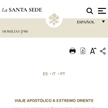
La
SANTA SEDE
ESPAÑOL
HOMILÍAS
1981
FRANÇAIS
ENGLISH
ITALIANO
PORTUGUÊS
ESPAÑOL
ES
-
IT
-
PT
DEUTSCH
POLSKI
العربيّة
VIAJE APOSTÓLICO A EXTREMO ORIENTE
中文