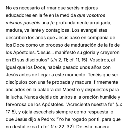
No es necesario afirmar que seréis mejores
educadores en la fe en la medida
que vosotros
mismos poseáis
una
fe
profundamente arraigada,
madura, valiente y contagiosa. Los evangelistas
describen los años que Jesús pasó en compañía de
los Doce como un proceso de maduración de la fe de
los Apóstoles: "Jesús... manifestó su gloria y creyeron
en El sus discípulos" (
Jn
2, 11; cf. 11, 15). Vosotros, al
igual que los Doce, habéis pasado unos años con
Jesús antes de llegar a este momento. Tenéis que ser
discípulos con una fe probada y madura, firmemente
anclados en la palabra del Maestro y dispuestos para
la lucha. Nunca dejéis de uniros a la oración humilde y
fervorosa de los Apóstoles: "Acrecienta nuestra fe"
(Lc
17, 5), y ojalá escuchéis siempre como respuesta lo
que Jesús dijo a Pedro: "Yo he rogado por ti, para que
no desfallezca tu fe" (
Lc
22, 32). De esta manera