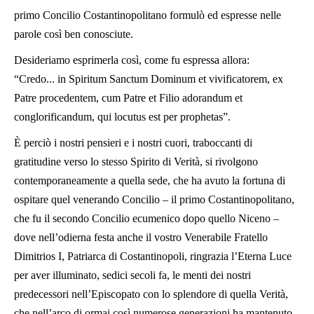
primo Concilio Costantinopolitano formulò ed espresse nelle
parole così ben conosciute.
Desideriamo esprimerla così, come fu espressa allora:
“Credo... in Spiritum Sanctum Dominum et vivificatorem, ex
Patre procedentem, cum Patre et Filio adorandum et
conglorificandum, qui locutus est per prophetas”.
È perciò i nostri pensieri e i nostri cuori, traboccanti di
gratitudine verso lo stesso Spirito di Verità, si rivolgono
contemporaneamente a quella sede, che ha avuto la fortuna di
ospitare quel venerando Concilio – il primo Costantinopolitano,
che fu il secondo Concilio ecumenico dopo quello Niceno –
dove nell’odierna festa anche il vostro Venerabile Fratello
Dimitrios I, Patriarca di Costantinopoli, ringrazia l’Eterna Luce
per aver illuminato, sedici secoli fa, le menti dei nostri
predecessori nell’Episcopato con lo splendore di quella Verità,
che nell’arco di ormai così numerose generazioni ha mantenuto