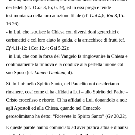
dei fedeli (cf.
1Cor
3,16; 6,19), ed in essi prega e rende
testimonianza della loro adozione filiale (cf.
Gal
4,6;
Rm
8,15-
16.26);
- in Lui, che istruisce la Chiesa con diversi doni gerarchici e
carismatici e col loro aiuto la guida, e la arricchisce di frutti (cf.
Ef
4,11-12; 1Cor 12,4; Gal 5,22);
- in Lui, che con la forza del Vangelo fa ringiovanire la Chiesa e
continuamente la rinnova e la conduce alla perfetta unione col
suo Sposo (cf.
Lumen Gentium
, 4).
Sì. In Lui: nello Spirito Santo, nel Paraclito noi desideriamo
rimanere, così come ci ha affidati a Lui – allo Spirito del Padre –
Cristo crocefisso e risorto. Ci ha affidati a Lui, donandolo a noi:
agli Apostoli ed alla Chiesa, quando nel Cenacolo
gerosolimitano ha detto: “Ricevete lo Spirito Santo” (
Gv
20,22).
E queste parole hanno cominciato ad aver pratica attuale dinanzi