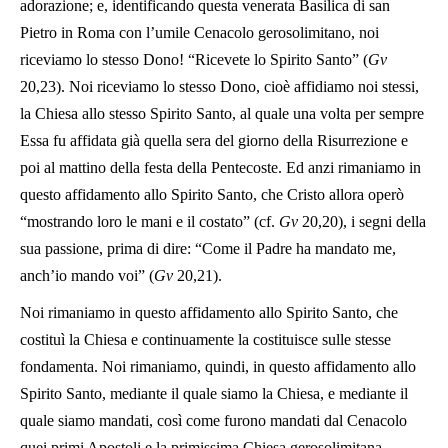
adorazione; e, identificando questa venerata Basilica di san
Pietro in Roma con l’umile Cenacolo gerosolimitano, noi
riceviamo lo stesso Dono! “Ricevete lo Spirito Santo” (
Gv
20,23). Noi riceviamo lo stesso Dono, cioè affidiamo noi stessi,
la Chiesa allo stesso Spirito Santo, al quale una volta per sempre
Essa fu affidata già quella sera del giorno della Risurrezione e
poi al mattino della festa della Pentecoste. Ed anzi rimaniamo in
questo affidamento allo Spirito Santo, che Cristo allora operò
“mostrando loro le mani e il costato” (cf.
Gv
20,20), i segni della
sua passione, prima di dire: “Come il Padre ha mandato me,
anch’io mando voi” (
Gv
20,21).
Noi rimaniamo in questo affidamento allo Spirito Santo, che
costituì la Chiesa e continuamente la costituisce sulle stesse
fondamenta. Noi rimaniamo, quindi, in questo affidamento allo
Spirito Santo, mediante il quale siamo la Chiesa, e mediante il
quale siamo mandati, così come furono mandati dal Cenacolo
quei primi Apostoli e la primissima Chiesa gerosolimitana,