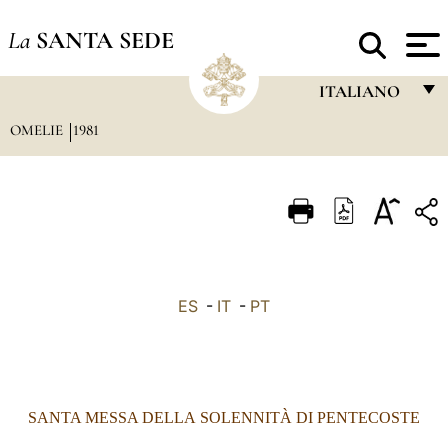
La
SANTA SEDE
ITALIANO
OMELIE
1981
FRANÇAIS
ENGLISH
ITALIANO
PORTUGUÊS
ESPAÑOL
ES
-
IT
-
PT
DEUTSCH
POLSKI
العربيّة
SANTA MESSA DELLA SOLENNITÀ DI PENTECOSTE
中文