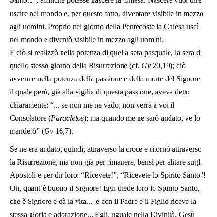
Santo...”, affinché potesse nascere la Chiesa. Nascere vuol dire
uscire nel mondo e, per questo fatto, diventare visibile in mezzo
agli uomini. Proprio nel giorno della Pentecoste la Chiesa uscì
nel mondo e diventò visibile in mezzo agli uomini.
E ciò si realizzò nella potenza di quella sera pasquale, la sera di
quello stesso giorno della Risurrezione (cf.
Gv
20,19); ciò
avvenne nella potenza della passione e della morte del Signore,
il quale però, già alla vigilia di questa passione, aveva detto
chiaramente: “... se non me ne vado, non verrà a voi il
Consolatore (
Paracletos
); ma quando me ne sarò andato, ve lo
manderò” (
Gv
16,7).
Se ne era andato, quindi, attraverso la croce e ritornò attraverso
la Risurrezione, ma non già per rimanere, bensì per alitare sugli
Apostoli e per dir loro: “Ricevete!”, “Ricevete lo Spirito Santo”!
Oh, quant’è buono il Signore! Egli diede loro lo Spirito Santo,
che è Signore e dà la vita..., e con il Padre e il Figlio riceve la
stessa gloria e adorazione... Egli, uguale nella Divinità. Gesù