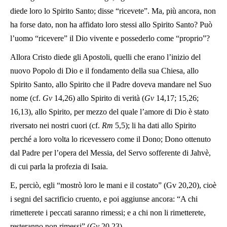
diede loro lo Spirito Santo; disse “ricevete”. Ma, più ancora, non
ha forse dato, non ha affidato loro stessi allo Spirito Santo? Può
l’uomo “ricevere” il Dio vivente e possederlo come “proprio”?
Allora Cristo diede gli Apostoli, quelli che erano l’inizio del
nuovo Popolo di Dio e il fondamento della sua Chiesa, allo
Spirito Santo, allo Spirito che il Padre doveva mandare nel Suo
nome (cf.
Gv
14,26) allo Spirito di verità (
Gv
14,17; 15,26;
16,13), allo Spirito, per mezzo del quale l’amore di Dio è stato
riversato nei nostri cuori (cf.
Rm
5,5); li ha dati allo Spirito
perché a loro volta lo ricevessero come il Dono; Dono ottenuto
dal Padre per l’opera del Messia, del Servo sofferente di Jahvè,
di cui parla la profezia di Isaia.
E, perciò, egli “mostrò loro le mani e il costato” (Gv 20,20), cioè
i segni del sacrificio cruento, e poi aggiunse ancora: “A chi
rimetterete i peccati saranno rimessi; e a chi non li rimetterete,
resteranno non rimessi” (
Gv
20,23).