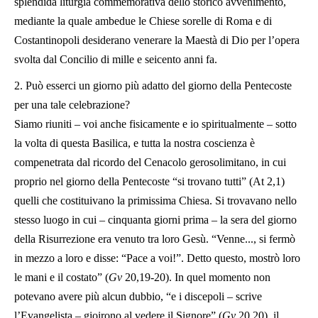
splendida liturgia commemorativa dello storico avvenimento,
mediante la quale ambedue le Chiese sorelle di Roma e di
Costantinopoli desiderano venerare la Maestà di Dio per l’opera
svolta dal Concilio di mille e seicento anni fa.
2. Può esserci un giorno più adatto del giorno della Pentecoste
per una tale celebrazione?
Siamo riuniti – voi anche fisicamente e io spiritualmente – sotto
la volta di questa Basilica, e tutta la nostra coscienza è
compenetrata dal ricordo del Cenacolo gerosolimitano, in cui
proprio nel giorno della Pentecoste “si trovano tutti” (At 2,1)
quelli che costituivano la primissima Chiesa. Si trovavano nello
stesso luogo in cui – cinquanta giorni prima – la sera del giorno
della Risurrezione era venuto tra loro Gesù. “Venne..., si fermò
in mezzo a loro e disse: “Pace a voi!”. Detto questo, mostrò loro
le mani e il costato” (
Gv
20,19-20). In quel momento non
potevano avere più alcun dubbio, “e i discepoli – scrive
l’Evangelista – gioirono al vedere il Signore” (
Gv
20,20), il