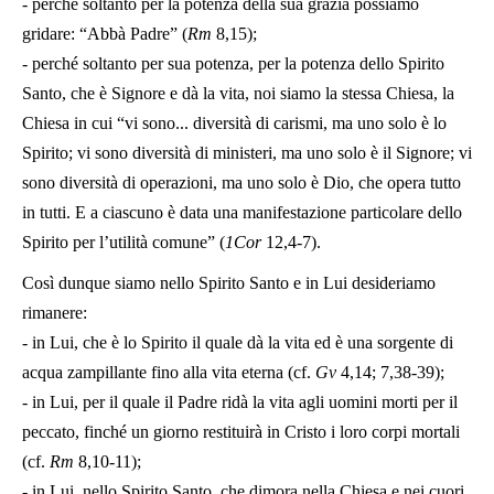
- perché soltanto per la potenza della sua grazia possiamo
gridare: “Abbà Padre” (
Rm
8,15);
- perché soltanto per sua potenza, per la potenza dello Spirito
Santo, che è Signore e dà la vita, noi siamo la stessa Chiesa, la
Chiesa in cui “vi sono... diversità di carismi, ma uno solo è lo
Spirito; vi sono diversità di ministeri, ma uno solo è il Signore; vi
sono diversità di operazioni, ma uno solo è Dio, che opera tutto
in tutti. E a ciascuno è data una manifestazione particolare dello
Spirito per l’utilità comune” (
1Cor
12,4-7).
Così dunque siamo nello Spirito Santo e in Lui desideriamo
rimanere:
- in Lui, che è lo Spirito il quale dà la vita ed è una sorgente di
acqua zampillante fino alla vita eterna (cf.
Gv
4,14; 7,38-39);
- in Lui, per il quale il Padre ridà la vita agli uomini morti per il
peccato, finché un giorno restituirà in Cristo i loro corpi mortali
(cf.
Rm
8,10-11);
- in Lui, nello Spirito Santo, che dimora nella Chiesa e nei cuori