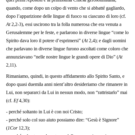
quando, come dopo un colpo di vento che si abbatté gagliardo,
dopo l’apparizione delle lingue di fuoco su ciascuno di loro (cf.
At
2,2-3), essi uscirono tra la folla numerosa che era venuta a
Gerusalemme per le feste, e parlarono in diverse lingue “come lo
Spirito dava loro il potere d’esprimersi” (
At
2,4); e dagli uomini
che parlavano in diverse lingue furono ascoltati come coloro che
annunziavano “nelle nostre lingue le grandi opere di Dio” (
At
2,11).
Rimaniamo, quindi, in questo affidamento allo Spirito Santo, e
dopo quasi duemila anni nient’altro desideriamo che rimanere in
Lui, non separarci da Lui in nessun modo, non “rattristarlo” mai
(cf.
Ef
4,30):
- perché soltanto in Lui è con noi Cristo;
- perché solo col suo aiuto possiamo dire: “Gesù è Signore”
(
1Cor
12,3);