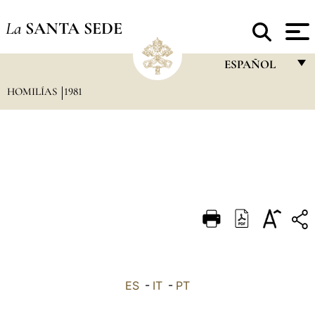
La
SANTA SEDE
ESPAÑOL
HOMILÍAS
1981
FRANÇAIS
ENGLISH
ITALIANO
PORTUGUÊS
ESPAÑOL
DEUTSCH
POLSKI
العربيّة
ES
-
IT
-
PT
中文