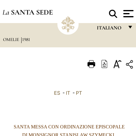
La
SANTA SEDE
ITALIANO
OMELIE
1981
FRANÇAIS
ENGLISH
ITALIANO
PORTUGUÊS
ESPAÑOL
ES
-
IT
-
PT
DEUTSCH
POLSKI
العربيّة
SANTA MESSA CON ORDINAZIONE EPISCOPALE
中文
DI MONSIGNOR STANISLAW SZYMECKI