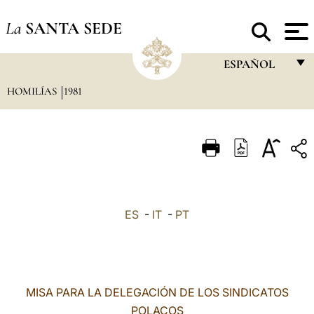
La
SANTA SEDE
ESPAÑOL
HOMILÍAS
1981
FRANÇAIS
ENGLISH
ITALIANO
PORTUGUÊS
ESPAÑOL
ES
-
IT
-
PT
DEUTSCH
POLSKI
العربيّة
MISA PARA LA DELEGACIÓN DE LOS SINDICATOS
POLACOS
中文