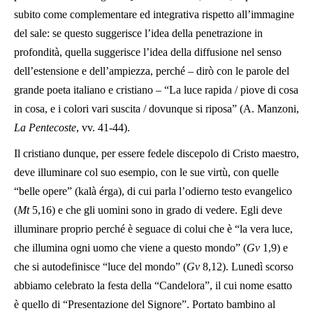
subito come complementare ed integrativa rispetto all’immagine
del sale: se questo suggerisce l’idea della penetrazione in
profondità, quella suggerisce l’idea della diffusione nel senso
dell’estensione e dell’ampiezza, perché – dirò con le parole del
grande poeta italiano e cristiano – “La luce rapida / piove di cosa
in cosa, e i colori vari suscita / dovunque si riposa” (A. Manzoni,
La Pentecoste
, vv. 41-44).
Il cristiano dunque, per essere fedele discepolo di Cristo maestro,
deve illuminare col suo esempio, con le sue virtù, con quelle
“belle opere” (kalà érga), di cui parla l’odierno testo evangelico
(
Mt
5,16) e che gli uomini sono in grado di vedere. Egli deve
illuminare proprio perché è seguace di colui che è “la vera luce,
che illumina ogni uomo che viene a questo mondo” (
Gv
1,9) e
che si autodefinisce “luce del mondo” (
Gv
8,12). Lunedì scorso
abbiamo celebrato la festa della “Candelora”, il cui nome esatto
è quello di “Presentazione del Signore”. Portato bambino al