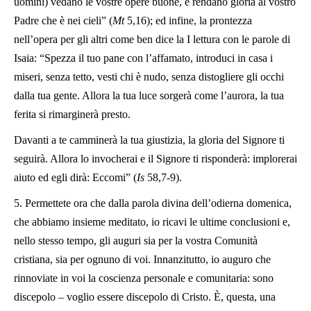
uomini) vedano le vostre opere buone, e rendano gloria al vostro
Padre che è nei cieli” (
Mt
5,16); ed infine, la prontezza
nell’opera per gli altri come ben dice la I lettura con le parole di
Isaia: “Spezza il tuo pane con l’affamato, introduci in casa i
miseri, senza tetto, vesti chi è nudo, senza distogliere gli occhi
dalla tua gente. Allora la tua luce sorgerà come l’aurora, la tua
ferita si rimarginerà presto.
Davanti a te camminerà la tua giustizia, la gloria del Signore ti
seguirà. Allora lo invocherai e il Signore ti risponderà: implorerai
aiuto ed egli dirà: Eccomi” (
Is
58,7-9).
5. Permettete ora che dalla parola divina dell’odierna domenica,
che abbiamo insieme meditato, io ricavi le ultime conclusioni e,
nello stesso tempo, gli auguri sia per la vostra Comunità
cristiana, sia per ognuno di voi. Innanzitutto, io auguro che
rinnoviate in voi la coscienza personale e comunitaria: sono
discepolo – voglio essere discepolo di Cristo. È, questa, una