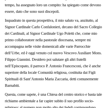
tempo, ha assegnato loro un compito: ha spiegato come devono
essere, dato che sono suoi discepoli.
Inquadrato in questa prospettiva, il mio saluto va, anzitutto, al
Signor Cardinale Carlo Confalonieri, decano del Sacro Collegio
dei Cardinali, al Signor Cardinale Ugo Poletti che, come mio
primo collaboratore nella pastorale diocesana, sempre mi
accompagna nelle visite domenicali alle varie Parrocchie
dell’Urbe, ed è oggi venuto col nuovo Vescovo Ausiliare Mons.
Filippo Giannini. Desidero poi salutare gli altri fratelli
nell’Episcopato, il parroco P. Antonio Francesconi, che è anche
superiore della locale Comunità religiosa, costituita dai Figli
Spirituali di Sant’Antonio Maria Zaccaria, detti comunemente
Barnabiti.
Questa, come sapete, è una Chiesa del centro storico e basta tale
richiamo ambientale a far capire subito il suo profilo socio-
religioso: al numero non molto alto dei fedeli corrispondono