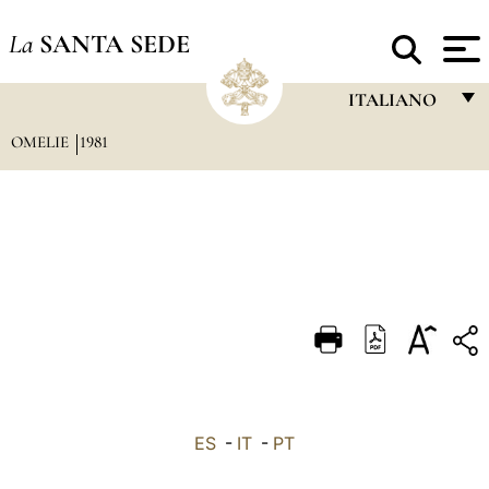
La
SANTA SEDE
ITALIANO
OMELIE
1981
FRANÇAIS
ENGLISH
ITALIANO
PORTUGUÊS
ESPAÑOL
DEUTSCH
POLSKI
العربيّة
ES
-
IT
-
PT
中文