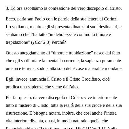
3. Ed ora ascoltiamo la confessione del vero discepolo di Cristo.
Ecco, parla san Paolo con le parole della sua lettera ai Corinzi.
Lo vediamo, mentre egli si presenta dinanzi ai suoi destinatari, e
sentiamo che l’ha fatto “in debolezza e con molto timore e
trepidazione” (
1Cor
2,3).Perché?
Questo atteggiamento di “timore e trepidazione” nasce dal fatto
che egli sa di urtare la mentalità corrente, la sapienza puramente
umana e terrena, soddisfatta solo delle cose materiali e mondane.
Egli, invece, annuncia il Cristo e il Cristo Crocifisso, cioè
predica una sapienza che viene dall’alto.
Per far questo, da vero discepolo di Cristo, vive interiormente
tutto il mistero di Cristo, tutta la realtà della sua croce e della sua
risurrezione. E bisogna notare, inoltre, che così anche l’intesa
vita interiore diventa, quasi, in moda naturale, quella che
l’apostolo chiama “la testimonianza di Dio” (
1Cor
2,1). Nella