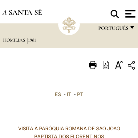
A
SANTA SÉ
PORTUGUÊS
HOMILIAS
1981
FRANÇAIS
ENGLISH
ITALIANO
PORTUGUÊS
ESPAÑOL
ES
-
IT
-
PT
DEUTSCH
POLSKI
العربيّة
VISITA À PARÓQUIA ROMANA DE SÃO JOÃO
BAPTISTA DOS FLORENTINOS
中文