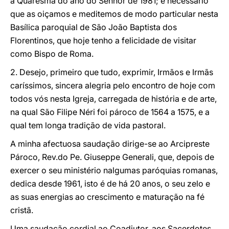
a Quaresma do ano do Senhor de 1981; é necessário
que as oiçamos e meditemos de modo particular nesta
Basílica paroquial de São João Baptista dos
Florentinos, que hoje tenho a felicidade de visitar
como Bispo de Roma.
2. Desejo, primeiro que tudo, exprimir, Irmãos e Irmãs
caríssimos, sincera alegria pelo encontro de hoje com
todos vós nesta Igreja, carregada de história e de arte,
na qual São Filipe Néri foi pároco de 1564 a 1575, e a
qual tem longa tradição de vida pastoral.
A minha afectuosa saudação dirige-se ao Arcipreste
Pároco, Rev.do Pe. Giuseppe Generali, que, depois de
exercer o seu ministério nalgumas paróquias romanas,
dedica desde 1961, isto é de há 20 anos, o seu zelo e
as suas energias ao crescimento e maturação na fé
cristã.
Uma saudação cordial ao Coadjutor, aos Sacerdotes