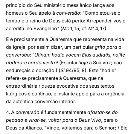
princípio do Seu ministério messiânico lança aos
homeus o Seu apelo à
conversão
: "Completou-se o
tempo e o reino de Deus está perto: Arrependei-vos e
acredita: no Evangelho" (
Mc
1, 15; cf.
Mt
4, 17).
E é precisamente a Quaresma que representa na vida
da Igreja, por assim dizer, um particular
grito para a
conversão
: "
Utinam hodie vocem Eius audiatis, nolite
obdurare corda vestra!
(Escutai
hoje
a Sua voz; não
endureçais o coração!) (
Sl
94/95, 8). Este "hodie"
refere-se precisamente à Quaresma, que na
extraordinária riqueza evocativa dos seus textos
litúrgicos é contínuo, é instante apelo para a urgência
da autêntica conversão interior.
4. A
conversão
é fundamentalmente
afastar-se do
pecado e virar-se, voltar para o Deus Vivo
, para o
Deus da Aliança. "Vinde, voltemos para o Senhor; / Ele