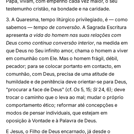
Papa, vivam, com empenho cada vez maior, o seu
testemunho cristão, na bondade e na caridade.
3. A Quaresma, tempo litúrgico privilegiado, é — como
sabemos —
tempo de conversão
. A Sagrada Escritura
apresenta
a vida do homem nas suas relações com
Deus
como
contínua conversão interior
, na medida em
que Deus no Seu infinito amor, chama o homem a viver
em comunhão com Ele. Mas o homem frágil, débil,
pecador; para se colocar portanto em contacto, em
comunhão, com Deus, precisa de uma atitude de
humildade e de penitência deve orientar-se para Deus,
"procurar a face de Deus" (cf.
Os
5, 15;
Sl
24, 6); deve
trocar o caminho que o leva ao mal; mudar o próprio
comportamento ético; reformar até concepções e
modos de pensar individuais, que estejam em
oposição à Vontade e à Palavra de Deus.
E Jesus, o Filho de Deus encarnado, já desde o