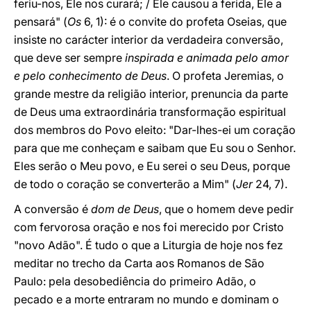
feriu-nos, Ele nos curará; / Ele causou a ferida, Ele a
pensará" (
Os
6, 1): é o convite do profeta Oseias, que
insiste no carácter interior da verdadeira conversão,
que deve ser sempre
inspirada e animada pelo amor
e pelo conhecimento de Deus
. O profeta Jeremias, o
grande mestre da religião interior, prenuncia da parte
de Deus uma extraordinária transformação espiritual
dos membros do Povo eleito: "Dar-lhes-ei um coração
para que me conheçam e saibam que Eu sou o Senhor.
Eles serão o Meu povo, e Eu serei o seu Deus, porque
de todo o coração se converterão a Mim" (
Jer
24, 7).
A conversão é
dom de Deus
, que o homem deve pedir
com fervorosa oração e nos foi merecido por Cristo
"novo Adão". É tudo o que a Liturgia de hoje nos fez
meditar no trecho da Carta aos Romanos de São
Paulo: pela desobediência do primeiro Adão, o
pecado e a morte entraram no mundo e dominam o