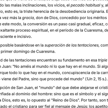
o las malas inclinaciones, los vicios, el
pecado habitual
y, a
, esto es, la triste herencia de la desobediencia originaria.
 vez más la
gracia,
don de Dios, concedido por los méritos
e este modo, la conversión es un paso casi gradual, eficaz, c
 exaltante proceso espiritual, en el período de la Cuaresma, 
sciente e incisivo.
s posible basándose en la
superación de las tentaciones,
como
te primer domingo de Cuaresma.
idad de las tentaciones encuentran su fundamento en esa
tripl
n Juan: "No améis al mundo ni lo que hay en el mundo. Si al
Porque todo lo que hay en el mundo, concupiscencia de la car
no viene del Padre, sino que procede del mundo" (
1Jn
2, 15 s.).
ión de San Juan, el "mundo" del que debe alejarse el cristia
nfiada al dominio del hombre: sino que es el símbolo y el si
a Dios, esto es, lo opuesto al "Reino de Dios". Por tanto, son
do el cristiano para ser fiel al mensaje de Jesús: los apetito