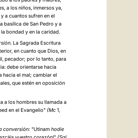
es, a los niños, inmersos ya,
 y a cuantos sufren en el
la basílica de San Pedro y a
la bondad y en la caridad.
sión.
La Sagrada Escritura
terior, en cuanto que Dios, en
l, pecador; por lo tanto, para
a: debe orientarse hacia
a hacia el mal; cambiar el
ales, que estén en oposición
za a los hombres su llamada a
eed en el Evangelio"
(Mc
1,
la conversión:
"Utinam
hodie
ezcáis vuestro corazón!"
(Sal