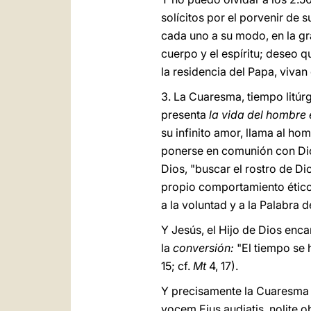
solícitos por el porvenir de s
cada uno a su modo, en la gra
cuerpo y el espíritu; deseo q
la residencia del Papa, viva
3. La Cuaresma, tiempo litú
presenta
la vida del hombre 
su infinito amor, llama al ho
ponerse en comunión con Dios
Dios, "buscar el rostro de Dio
propio comportamiento ético
a la voluntad y a la Palabra d
Y Jesús, el Hijo de Dios enc
la
conversión:
"El tiempo se 
15; cf.
Mt
4, 17).
Y precisamente la Cuaresma r
vocem Eius audiatis, nolite o