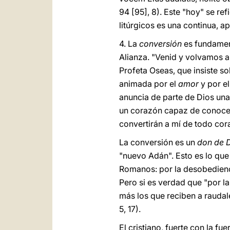
94 [95], 8). Este "hoy" se re
litúrgicos es una continua, a
4. La
conversión
es fundamen
Alianza. "Venid y volvamos a 
Profeta Oseas, que insiste so
animada por el
amor
y por el
anuncia de parte de Dios una
un corazón capaz de conocerm
convertirán a mí de todo co
La conversión es un
don de D
"nuevo Adán". Esto es lo que 
Romanos: por la desobedienc
Pero si es verdad que "por la
más los que reciben a raudales
5, 17).
El cristiano, fuerte con la f