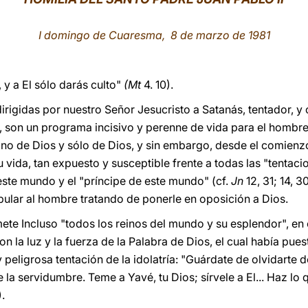
I domingo de Cuaresma, 8 de marzo de 1981
 y a El sólo darás culto"
(Mt
4. 10).
irigidas por nuestro Señor Jesucristo a Satanás, tentador, y 
 son un programa incisivo y perenne de vida para el hombre,
eino de Dios y sólo de Dios, y sin embargo, desde el comienz
 vida, tan expuesto y susceptible frente a todas las "tentacio
este mundo y el "príncipe de este mundo" (cf.
Jn
12, 31; 14, 3
ular al hombre tratando de ponerle en oposición a Dios.
ete Incluso "todos los reinos del mundo y su esplendor", en 
 la luz y la fuerza de la Palabra de Dios, el cual había pues
y peligrosa tentación de la idolatría: "Guárdate de olvidarte 
e la servidumbre. Teme a Yavé, tu Dios; sírvele a El... Haz lo
).