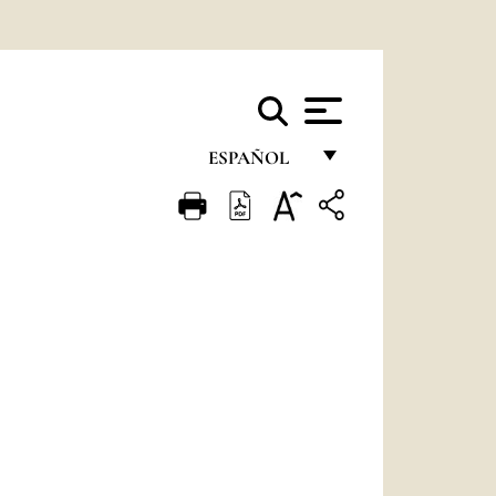
ESPAÑOL
FRANÇAIS
ENGLISH
ITALIANO
PORTUGUÊS
ESPAÑOL
DEUTSCH
POLSKI