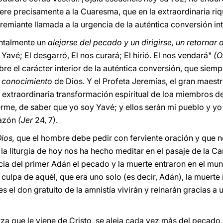
fiere precisamente a la Cuaresma, que en la extraordinaria ri
premiante llamada a la urgencia de la auténtica conversión int
talmente un
alejarse del pecado y un dirigirse, un retornar a
Yavé; El desgarró, El nos curará; El hirió. El nos vendará"
(O
bre el carácter interior de la auténtica conversión, que siem
conocimiento
de Dios. Y el Profeta Jeremías, el gran maestro
 extraordinaria transformación espiritual de loa miembros de
e, de saber que yo soy Yavé; y ellos serán mi pueblo y yo 
razón
(Jer
24, 7).
ios,
que el hombre debe pedir con ferviente oración y que n
la liturgia de hoy nos ha hecho meditar en el pasaje de la Ca
ia del primer Adán el pecado y la muerte entraron en el mu
 culpa de aquél, que era uno solo (es decir, Adán), la muert
 el don gratuito de la amnistía vivirán y reinarán gracias a u
uerza que le viene de Cristo, se aleja cada vez más del pecad