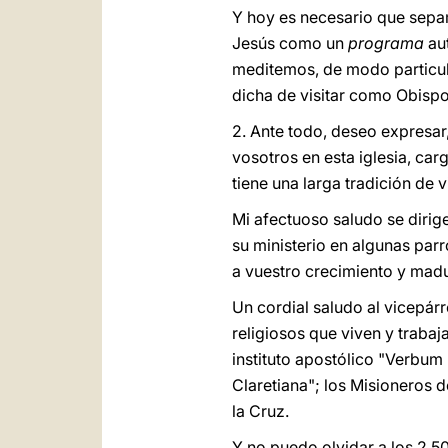
Y hoy es necesario que sepa
Jesús como un
programa
aut
meditemos, de modo particular
dicha de visitar como Obisp
2. Ante todo, deseo expresar
vosotros en esta iglesia, car
tiene una larga tradición de v
Mi afectuoso saludo se dirig
su ministerio en algunas par
a vuestro crecimiento y madur
Un cordial saludo al vicepárr
religiosos que viven y trabaj
instituto apostólico "Verbum
Claretiana"; los Misioneros 
la Cruz.
Y no puedo olvidar a los 2.50