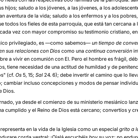
us hijos; saludo a los jóvenes, a las jóvenes, a los adolescent
n aventura de la vida; saludo a los enfermos y a los pobres,
ue todos los fieles de esta parroquia, que está tan cercana a 
n cada vez con mayor compromiso su testimonio cristiano, en 
rgico privilegiado, es —como sabemos—
un tiempo de conver
en sus relaciones con Dios
como una
continua conversión
in
mbre a vivir en comunión con El. Pero el hombre es frágil, débi
, tiene necesidad de una actitud de humildad y de penitenci
s" (cf.
Os
5, 15;
Sal
24. 6); debe invertir el camino que lo llev
; cambiar incluso concepciones y modos de pensar individu
e Dios.
arnado, ya desde el comienzo de su ministerio mesiánico lan
ha cumplido y el Reino de Dios está cercano; convertíos y cr
epresenta en la vida de la Iglesia como un especial
grito a 
bdurare corda vestral: ¡Ojalá escuchéis
hoy
su voz; no endur