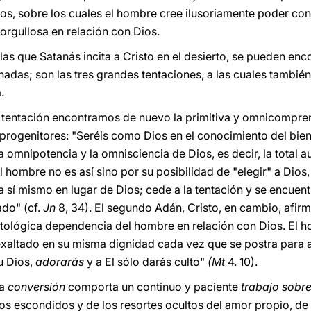
os, sobre los cuales el hombre cree ilusoriamente poder cons
 orgullosa en relación con Dios.
las que Satanás incita a Cristo en el desierto, se pueden enco
das; son las tres grandes tentaciones, a las cuales también 
.
le tentación encontramos de nuevo la primitiva y omnicompren
progenitores: "Seréis como Dios en el conocimiento del bien 
omnipotencia y la omnisciencia de Dios, es decir, la total a
 hombre no es así sino por su posibilidad de "elegir" a Dios
a sí mismo en lugar de Dios; cede a la tentación y se encuentra
do" (cf.
Jn
8, 34). El segundo Adán, Cristo, en cambio, afir
ontológica dependencia del hombre en relación con Dios. El
xaltado en su misma dignidad cada vez que se postra para ado
u Dios,
adorarás
y a El sólo darás culto"
(Mt
4. 10).
a
conversión
comporta un continuo y paciente
trabajo sobre
os escondidos y de los resortes ocultos del amor propio, de 