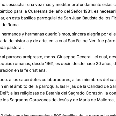
mos escuchar una vez más y meditar profundamente estas c
éntico para la Cuaresma del año del Señor 1981; es necesar
, en esta basílica parroquial de San Juan Bautista de los Fl
o de Roma.
, hermanos y hermanas queridísimos, sincera alegría por el
gada de historia y de arte, en la cual San Felipe Neri fue pár
ida pastoral.
e al párroco arcipreste, mons. Giuseppe Generali, el cual, d
roquias romanas, desde 1961, es decir, desde hace 20 años, d
ación en la fe cristiana.
oco. a los sacerdotes colaboradores, a los miembros del capít
an en el ámbito de la parroquia: las Hijas de la Caridad de San
 Dei"; a las religiosas de Betania del Sagrado Corazón, la c
de los Sagrados Corazones de Jesús y de María de Mallorca, 
0 fieles con las respectivas 600 familias de la parroquia: sa