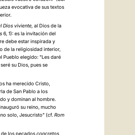
queza evocativa de sus textos
erior.
l Dios viviente,
al Dios de la
s
6, 1): es la invitación del
pre debe estar inspirada y
 de la religiosidad interior,
l Pueblo elegido: "Les daré
seré su Dios, pues se
os ha merecido Cristo,
rla de San Pablo a los
ndo y dominan al hombre.
e inauguró su reino, mucho
no solo, Jesucristo" (cf.
Rom
o, de los pecados
concretos,