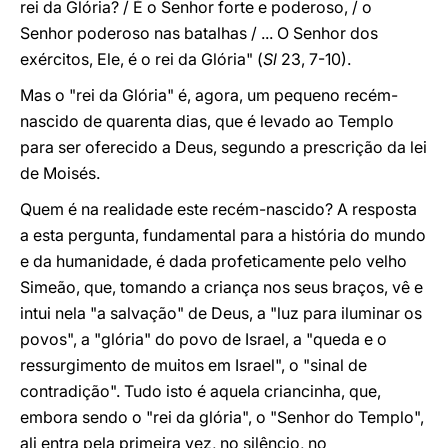
rei da Glória? / É o Senhor forte e poderoso, / o
Senhor poderoso nas batalhas / ... O Senhor dos
exércitos, Ele, é o rei da Glória" (
Sl
23, 7-10).
Mas o "rei da Glória" é, agora, um pequeno recém-
nascido de quarenta dias, que é levado ao Templo
para ser oferecido a Deus, segundo a prescrição da lei
de Moisés.
Quem é na realidade este recém-nascido? A resposta
a esta pergunta, fundamental para a história do mundo
e da humanidade, é dada profeticamente pelo velho
Simeão, que, tomando a criança nos seus braços, vê e
intui nela "a salvação" de Deus, a "luz para iluminar os
povos", a "glória" do povo de Israel, a "queda e o
ressurgimento de muitos em Israel", o "sinal de
contradição". Tudo isto é aquela criancinha, que,
embora sendo o "rei da glória", o "Senhor do Templo",
ali entra pela primeira vez, no silêncio, no