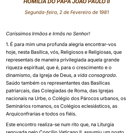
HOMILIA DO PAPA JOÃO PAULO II
LATINE
Segunda-feira, 2 de Fevereiro de 1981
Caríssimos Irmãos e Irmãs no Senhor!
1. É para mim uma profunda alegria encontrar-vos
hoje, nesta Basílica, vós, Religiosos e Religiosas, que
representais de maneira privilegiada aquela grande
riqueza espiritual, que é, para o crescimento e o
dinamismo, da Igreja de Deus, a
vida consagrada
.
Saúdo também os representantes das Basílicas
patriarcais, das Colegiadas de Roma, das Igrejas
nacionais na Urbe, o Colégio dos Párocos urbanos, os
Seminários romanos, os Colégios eclesiásticos, as
Arquiconfrarias e todos os fiéis.
Este encontro realiza-se num rito que, na Liturgia
renovada pelo Concílio Vaticano II, assumiu um posto