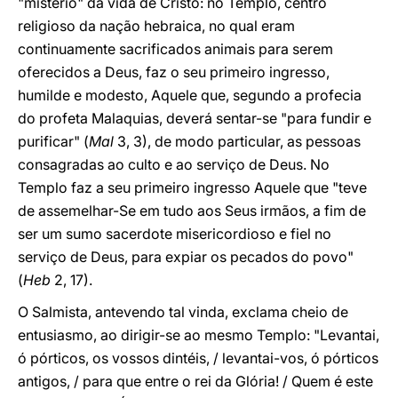
"mistério" da vida de Cristo: no Templo, centro
religioso da nação hebraica, no qual eram
continuamente sacrificados animais para serem
oferecidos a Deus, faz o seu primeiro ingresso,
humilde e modesto, Aquele que, segundo a profecia
do profeta Malaquias, deverá sentar-se "para fundir e
purificar" (
Mal
3, 3), de modo particular, as pessoas
consagradas ao culto e ao serviço de Deus. No
Templo faz a seu primeiro ingresso Aquele que "teve
de assemelhar-Se em tudo aos Seus irmãos, a fim de
ser um sumo sacerdote misericordioso e fiel no
serviço de Deus, para expiar os pecados do povo"
(
Heb
2, 17).
O Salmista, antevendo tal vinda, exclama cheio de
entusiasmo, ao dirigir-se ao mesmo Templo: "Levantai,
ó pórticos, os vossos dintéis, / levantai-vos, ó pórticos
antigos, / para que entre o rei da Glória! / Quem é este