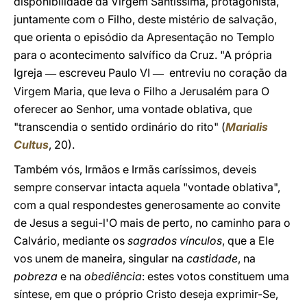
disponibilidade da Virgem Santíssima, protagonista,
juntamente com o Filho, deste mistério de salvação,
que orienta o episódio da Apresentação no Templo
para o acontecimento salvífico da Cruz. "A própria
Igreja
escreveu Paulo VI
entreviu no coração da
—
—
Virgem Maria, que leva o Filho a Jerusalém para O
oferecer ao Senhor, uma vontade oblativa, que
"transcendia o sentido ordinário do rito" (
Marialis
Cultus
, 20).
Também vós, Irmãos e Irmãs caríssimos, deveis
sempre conservar intacta aquela "vontade oblativa",
com a qual respondestes generosamente ao convite
de Jesus a segui-l'O mais de perto, no caminho para o
Calvário, mediante os
sagrados vínculos
, que a Ele
vos unem de maneira, singular na
castidade
, na
pobreza
e na
obediência
: estes votos constituem uma
síntese, em que o próprio Cristo deseja exprimir-Se,