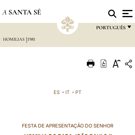
A
SANTA SÉ
PORTUGUÊS
HOMILIAS
1981
FRANÇAIS
ENGLISH
ITALIANO
PORTUGUÊS
ESPAÑOL
ES
-
IT
-
PT
DEUTSCH
POLSKI
العربيّة
FESTA DE APRESENTAÇÃO DO SENHOR
中文