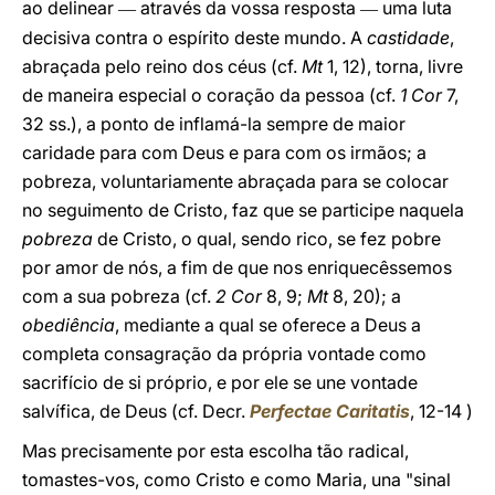
ao delinear
através da vossa resposta
uma luta
—
—
decisiva contra o espírito deste mundo. A
castidade
,
abraçada pelo reino dos céus (cf.
Mt
1, 12), torna, livre
de maneira especial o coração da pessoa (cf.
1 Cor
7,
32 ss.), a ponto de inflamá-la sempre de maior
caridade para com Deus e para com os irmãos; a
pobreza, voluntariamente abraçada para se colocar
no seguimento de Cristo, faz que se participe naquela
pobreza
de Cristo, o qual, sendo rico, se fez pobre
por amor de nós, a fim de que nos enriquecêssemos
com a sua pobreza (cf.
2 Cor
8, 9;
Mt
8, 20); a
obediência
, mediante a qual se oferece a Deus a
completa consagração da própria vontade como
sacrifício de si próprio, e por ele se une vontade
salvífica, de Deus (cf. Decr.
Perfectae Caritatis
, 12-14 )
Mas precisamente por esta escolha tão radical,
tomastes-vos, como Cristo e como Maria, una "sinal