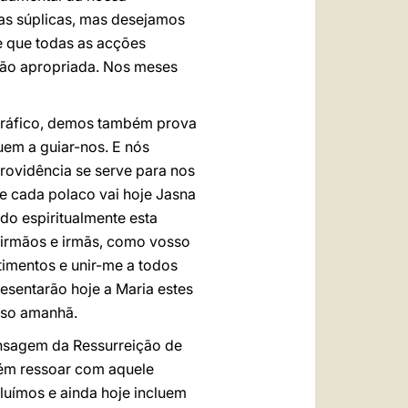
sas súplicas, mas desejamos
e que todas as acções
ção apropriada. Nos meses
ográfico, demos também prova
uem a guiar-nos. E nós
 Providência se serve para nos
e cada polaco vai hoje Jasna
do espiritualmente esta
s irmãos e irmãs, como vosso
timentos e unir-me a todos
esentarão hoje a Maria estes
sso amanhã.
ensagem da Ressurreição de
bém ressoar com aquele
luímos e ainda hoje incluem