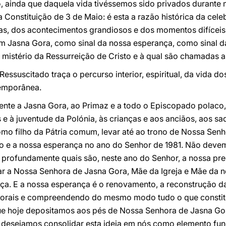
o, ainda que daquela vida tivéssemos sido privados durante
Constituição de 3 de Maio: é esta a razão histórica da cel
icas, dos acontecimentos grandiosos e dos momentos difíceis
 Jasna Gora, como sinal da nossa esperança, como sinal da 
istério da Ressurreição de Cristo e à qual são chamadas a
Ressuscitado traça o percurso interior, espiritual, da vida d
emporânea.
ente a Jasna Gora, ao Primaz e a todo o Episcopado polaco,
as e à juventude da Polónia, às crianças e aos anciãos, aos s
 como filho da Pátria comum, levar até ao trono de Nossa Se
o e a nossa esperança no ano do Senhor de 1981. Não de
 profundamente quais são, neste ano do Senhor, a nossa pr
r a Nossa Senhora de Jasna Gora, Mãe da Igreja e Mãe da no
nça. E a nossa esperança é o renovamento, a reconstrução d
e morais e compreendendo do mesmo modo tudo o que constitu
 que hoje depositamos aos pés de Nossa Senhora de Jasna Go
 desejamos consolidar esta ideia em nós como elemento fu