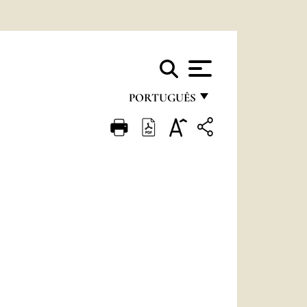
PORTUGUÊS
FRANÇAIS
ENGLISH
ITALIANO
PORTUGUÊS
ESPAÑOL
DEUTSCH
POLSKI