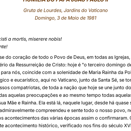
Gruta de Lourdes, Jardins do Vaticano
Domingo, 3 de Maio de 1981
existi a mortis, miserere nobis!
nte!
e do coração de todo o Povo de Deus, em todas as Igrejas, 
ério da Ressurreição de Cristo: hoje é "o terceiro domingo d
 para nós, coincide com a solenidade de Maria Rainha da Po
gico e eucarístico, aqui no Vaticano, junto da Santa Sé, se t
sos compatriotas, de toda a nação que hoje se une junto do
odas aquelas preocupações e ao mesmo tempo todas aquelas
ua Mãe e Rainha. Ela está lá, naquele lugar, desde há quase 
 admiravelmente compreendeu e sente todo o nosso povo, no
 os acontecimentos das várias épocas assim o confirmaram. 
acontecimento histórico, verificado nos fins do século XVIII