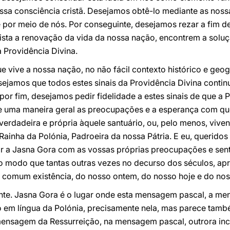
ossa consciência cristã. Desejamos obtê-lo mediante as nos
 por meio de nós. Por conseguinte, desejamos rezar a fim d
sta a renovação da vida da nossa nação, encontrem a solu
 Providência Divina.
ue vive a nossa nação, no não fácil contexto histórico e ge
sejamos que todos estes sinais da Providência Divina contin
 por fim, desejamos pedir fidelidade a estes sinais de que a
de uma maneira geral as preocupações e a esperança com qu
erdadeira e própria àquele santuário, ou, pelo menos, viven
ainha da Polónia, Padroeira da nossa Pátria. E eu, querido
 ir a Jasna Gora com as vossas próprias preocupações e sen
 modo que tantas outras vezes no decurso dos séculos, apr
 comum existência, do nosso ontem, do nosso hoje e do no
nte. Jasna Gora é o lugar onde esta mensagem pascal, a m
só em língua da Polónia, precisamente nela, mas parece tam
mensagem da Ressurreição, na mensagem pascal, outrora inc