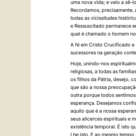
uma nova vida; e veio a sê-l
Recordamos, precisamente, a 
todas as vicissitudes histór
e Ressuscitado permanece em
qual é chamado o homem no m
A fé em Cristo Crucificado e 
sucessores na geração cont
Hoje, unindo-nos espiritualm
religiosas, a todas as famíli
os filhos da Pátria, desejo,
que são a nossa preocupaçã
outra porque todos sentimos
esperança. Desejamos confia
aquilo que é a nossa espera
seus alicerces espirituais 
existência temporal. É isto
Lhe isto. E ao mesmo tempo,