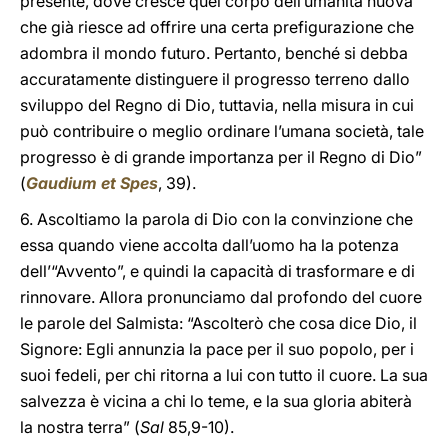
presente, dove cresce quel corpo dell’umanità nuova
che già riesce ad offrire una certa prefigurazione che
adombra il mondo futuro. Pertanto, benché si debba
accuratamente distinguere il progresso terreno dallo
sviluppo del Regno di Dio, tuttavia, nella misura in cui
può contribuire o meglio ordinare l’umana società, tale
progresso è di grande importanza per il Regno di Dio”
(
Gaudium et Spes
, 39).
6. Ascoltiamo la parola di Dio con la convinzione che
essa quando viene accolta dall’uomo ha la potenza
dell’“Avvento”, e quindi la capacità di trasformare e di
rinnovare. Allora pronunciamo dal profondo del cuore
le parole del Salmista: “Ascolterò che cosa dice Dio, il
Signore: Egli annunzia la pace per il suo popolo, per i
suoi fedeli, per chi ritorna a lui con tutto il cuore. La sua
salvezza è vicina a chi lo teme, e la sua gloria abiterà
la nostra terra” (
Sal
85,9-10).