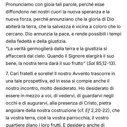
Pronunciamo con gioia tali parole, perché esse
diffondono nei nostri cuori la nuova speranza e la
nuova forza, perché annunziano che la gloria di Dio
abiterà la terra, che la salvezza è vicina a coloro che lo
cercano. Dio annunzia la pace, e rende possibili i tempi
della fedeltà e della giustizia.
“La verità germoglierà dalla terra e la giustizia si
affaccerà dal cielo. Quando il Signore elargirà il suo
bene, la nostra terra darà il suo frutto” (
Sal
85,12-13).
7. Cari fratelli e sorelle! Il nostro Avvento trascorre in
una tale prospettiva, ed in essa si compie anche il
nostro incontro, molto desiderato. Ho desiderato di
essere in mezzo a voi, di vedervi, di guardarvi negli
occhi e di augurarvi, alla presenza di Cristo, pietra
angolare della nostra costruzione (cf.
Ef
2,20-22), che
la vostra terra, cioè la vostra parrocchia, il vostro
quartiere diano i loro frutti. E desidero anche di