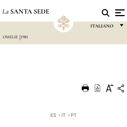
La
SANTA SEDE
ITALIANO
OMELIE
1981
FRANÇAIS
ENGLISH
ITALIANO
PORTUGUÊS
ESPAÑOL
DEUTSCH
POLSKI
العربيّة
ES
-
IT
-
PT
中文