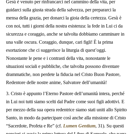
Gesù è venuto per rinfrancarci nel cammino della vita, per
guidarci sulla giusta strada della salvezza, per prepararci la
mensa della grazia, per donarci la gioia della certezza. Gesù è
con noi, tutti i giorni della nostra esistenza: la fede in Lui ci da
sicurezza e coraggio, anche se talvolta dobbiamo camminare in
una valle oscura. Coraggio, dunque, cari figli! È la prima
esortazione che ci suggerisce la liturgia di quest’oggi.
Nonostante le pene e i contrasti della vita, nonostante le
situazioni sociali e pubbliche, che talvolta possono diventare
drammatiche, non perdete la fiducia nel Cristo Buon Pastore,
Redentore delle nostre anime, Salvatore dell’umanità!
3. Cristo è appunto l’Eterno Pastore dell’umanità intera, perché
in Lui noi tutti siamo scelti dal Padre come suoi figli adottivi. E
per mezzo della sua opera redentrice siamo stati uniti allo Spirito
Santo, in modo da partecipare così anche alla missione di Cristo
“Sacerdote, Profeta e Re” (cf.
Lumen Gentium
, 31). Su questi
pensieri ci avvia la prima lettura del Libro di Samuele, che narra