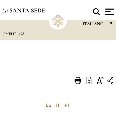
La
SANTA SEDE
ITALIANO
OMELIE
1981
FRANÇAIS
ENGLISH
ITALIANO
PORTUGUÊS
ESPAÑOL
DEUTSCH
POLSKI
العربيّة
ES
-
IT
-
PT
中文