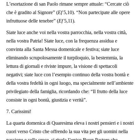
L’esortazione di san Paolo rimane sempre attuale: “Cercate ciò
che è gradito al Signore” (
Ef
5,10). “Non partecipate alle opere
infruttuose delle tenebre” (
Ef
5,11).
Siate luce anche voi nella vostra parrocchia, nella vostra città,
nella vostra Patria! Siate luce, con la frequenza assidua e
convinta alla Santa Messa domenicale e festiva; siate luce
eliminando scrupolosamente il turpiloquio, la bestemmia, la
lettura di giornali e riviste impure, la visione di spettacoli
negativi; siate luce con l’esempio continuo della vostra bontà e
della vostra fedeltà in ogni luogo, ma specialmente nell’ambiente
privilegiato della famiglia, ricordando che: “Il frutto della luce
consiste in ogni bontà, giustizia e verità”.
7. Carissimi!
La quarta domenica di Quaresima eleva i nostri pensieri e i nostri
cuori verso Cristo che offrendo la sua vita per gli uomini nella
passione e sulla croce, si rivela l’unico Buon Pastore che