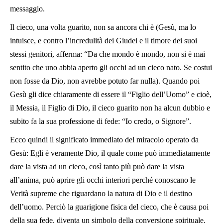
messaggio.
Il cieco, una volta guarito, non sa ancora chi è (Gesù, ma lo
intuisce, e contro l’incredulità dei Giudei e il timore dei suoi
stessi genitori, afferma: “Da che mondo è mondo, non si è mai
sentito che uno abbia aperto gli occhi ad un cieco nato. Se costui
non fosse da Dio, non avrebbe potuto far nulla). Quando poi
Gesù gli dice chiaramente di essere il “Figlio dell’Uomo” e cioè,
il Messia, il Figlio di Dio, il cieco guarito non ha alcun dubbio e
subito fa la sua professione di fede: “Io credo, o Signore”.
Ecco quindi il significato immediato del miracolo operato da
Gesù: Egli è veramente Dio, il quale come può immediatamente
dare la vista ad un cieco, così tanto più può dare la vista
all’anima, può aprire gli occhi interiori perché conoscano le
Verità supreme che riguardano la natura di Dio e il destino
dell’uomo. Perciò la guarigione fisica del cieco, che è causa poi
della sua fede, diventa un simbolo della conversione spirituale.