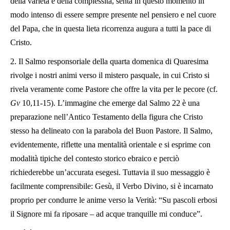
della varietà e della complessità, senta in questo momento in
modo intenso di essere sempre presente nel pensiero e nel cuore
del Papa, che in questa lieta ricorrenza augura a tutti la pace di
Cristo.
2. Il Salmo responsoriale della quarta domenica di Quaresima
rivolge i nostri animi verso il mistero pasquale, in cui Cristo si
rivela veramente come Pastore che offre la vita per le pecore (cf.
Gv
10,11-15). L’immagine che emerge dal Salmo 22 è una
preparazione nell’Antico Testamento della figura che Cristo
stesso ha delineato con la parabola del Buon Pastore. Il Salmo,
evidentemente, riflette una mentalità orientale e si esprime con
modalità tipiche del contesto storico ebraico e perciò
richiederebbe un’accurata esegesi. Tuttavia il suo messaggio è
facilmente comprensibile: Gesù, il Verbo Divino, si è incarnato
proprio per condurre le anime verso la Verità: “Su pascoli erbosi
il Signore mi fa riposare – ad acque tranquille mi conduce”.