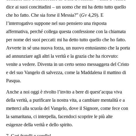
dice ai suoi concittadini – un uomo che mi ha detto tutto quello
che ho fatto. Che sia forse il Messia?” (
Gv
4,29). E
l’interrogativo suppone nel suo pensiero una risposta
affermativa, perché collega questa confessione con la chiamata
per nome dei suoi peccati: mi ha detto tutto quello che ho fatto.
Avverte in sé una nuova forza, un nuovo entusiasmo che la porta
ad annunziare agli altri la verità e la grazia che ha ricevuto:
venite a vedere. Diventa in un certo senso messaggera del Cristo
e del suo Vangelo di salvezza, come la Maddalena il mattino di
Pasqua.
Anche a noi oggi è rivolto l’invito a bere di quest’acqua viva
della verità, a purificare la nostra vita, a cambiare mentalità e a
metterci alla scuola del Vangelo, dove il Signore, come fece con
la samaritana, ci interpella, facendoci scoprire le più alte
esigenze della verità e dello spirito.
7. Cari fratelli e sorelle!