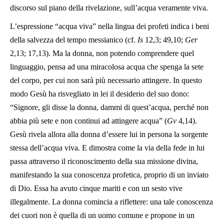
discorso sul piano della rivelazione, sull’acqua veramente viva.
L’espressione “acqua viva” nella lingua dei profeti indica i beni
della salvezza del tempo messianico (cf.
Is
12,3; 49,10;
Ger
2,13; 17,13). Ma la donna, non potendo comprendere quel
linguaggio, pensa ad una miracolosa acqua che spenga la sete
del corpo, per cui non sarà più necessario attingere. In questo
modo Gesù ha risvegliato in lei il desiderio del suo dono:
“Signore, gli disse la donna, dammi di quest’acqua, perché non
abbia più sete e non continui ad attingere acqua” (
Gv
4,14).
Gesù rivela allora alla donna d’essere lui in persona la sorgente
stessa dell’acqua viva. E dimostra come la via della fede in lui
passa attraverso il riconoscimento della sua missione divina,
manifestando la sua conoscenza profetica, proprio di un inviato
di Dio. Essa ha avuto cinque mariti e con un sesto vive
illegalmente. La donna comincia a riflettere: una tale conoscenza
dei cuori non è quella di un uomo comune e propone in un