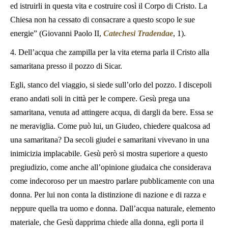
ed istruirli in questa vita e costruire così il Corpo di Cristo. La
Chiesa non ha cessato di consacrare a questo scopo le sue
energie” (Giovanni Paolo II,
Catechesi Tradendae
, 1).
4. Dell’acqua che zampilla per la vita eterna parla il Cristo alla
samaritana presso il pozzo di Sicar.
Egli, stanco del viaggio, si siede sull’orlo del pozzo. I discepoli
erano andati soli in città per le compere. Gesù prega una
samaritana, venuta ad attingere acqua, di dargli da bere. Essa se
ne meraviglia. Come può lui, un Giudeo, chiedere qualcosa ad
una samaritana? Da secoli giudei e samaritani vivevano in una
inimicizia implacabile. Gesù però si mostra superiore a questo
pregiudizio, come anche all’opinione giudaica che considerava
come indecoroso per un maestro parlare pubblicamente con una
donna. Per lui non conta la distinzione di nazione e di razza e
neppure quella tra uomo e donna. Dall’acqua naturale, elemento
materiale, che Gesù dapprima chiede alla donna, egli porta il