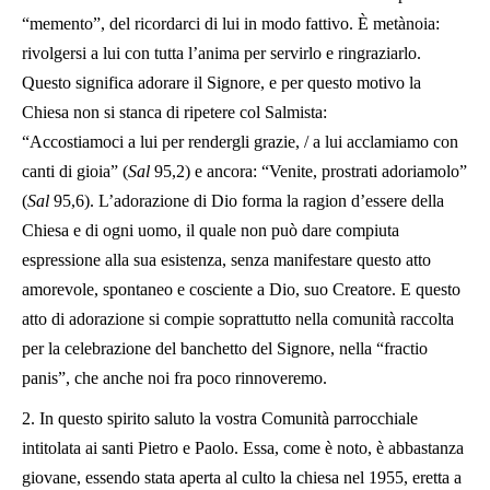
“memento”, del ricordarci di lui in modo fattivo. È metànoia:
rivolgersi a lui con tutta l’anima per servirlo e ringraziarlo.
Questo significa adorare il Signore, e per questo motivo la
Chiesa non si stanca di ripetere col Salmista:
“Accostiamoci a lui per rendergli grazie, / a lui acclamiamo con
canti di gioia” (
Sal
95,2) e ancora: “Venite, prostrati adoriamolo”
(
Sal
95,6). L’adorazione di Dio forma la ragion d’essere della
Chiesa e di ogni uomo, il quale non può dare compiuta
espressione alla sua esistenza, senza manifestare questo atto
amorevole, spontaneo e cosciente a Dio, suo Creatore. E questo
atto di adorazione si compie soprattutto nella comunità raccolta
per la celebrazione del banchetto del Signore, nella “fractio
panis”, che anche noi fra poco rinnoveremo.
2. In questo spirito saluto la vostra Comunità parrocchiale
intitolata ai santi Pietro e Paolo. Essa, come è noto, è abbastanza
giovane, essendo stata aperta al culto la chiesa nel 1955, eretta a