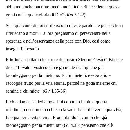
abbiamo anche ottenuto, mediante la fede, di accedere a questa
grazia nella quale gloria di Dio” (
Rm
5,1-2).
Se a qualcuno di noi si riferiscono queste parole – e penso che si
riferiscano a molti – allora preghiamo di perseverare nella
speranza e nell’osservanza della pace con Dio, così come
insegna l’apostolo.
E infine ascoltiamo le parole del nostro Signore Gesù Cristo che
dice: “Levate i vostri occhi e guardate i campi che già
biondeggiano per la mietitura. E chi miete riceve salario e
raccoglie frutto per la vita eterna, perché ne goda insieme chi
semina e chi miete” (
Gv
4,35-36).
E chiediamo – chiediamo a Lui con tutta l’anima questa
mietitura, così come ha chiesto la samaritana di aver acqua viva,
l’acqua per la vita eterna. E guardando “i campi che già
biondeggiano per la mietitura” (
Gv
4,35) pensiamo che c’è