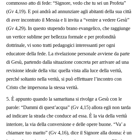
commosso atto di fede: “Signore, vedo che tu sei un Profeta”
(
Gv
4,19). E poi andrà ad annunziare agli abitanti della sua città
di aver incontrato il Messia e li invita a “venire a vedere Gesù”
(
Gv
4,29). In questo stupendo brano evangelico, che raggiunge
un vertice sublime per bellezza formale e per profondità
dottrinale, vi sono tratti pedagogici interessanti per ogni
educatore della fede. La rivelazione personale avviene da parte
di Gesù, partendo dalla situazione concreta per arrivare ad una
revisione ideale della vita: quella vista alla luce della verità,
perché soltanto nella verità, si può effettuare l’incontro con
Cristo che impersona la stessa verità.
5. È appunto quando la samaritana si rivolge a Gesù con le
parole: “Dammi di quest’acqua” (Gv 4,15) allora egli non tarda
ad indicare la strada che conduce ad essa. È la via della verità
interiore, la via della conversione e delle opere buone. “Va’ a
chiamare tuo marito” (Gv 4,16), dice il Signore alla donna: è un