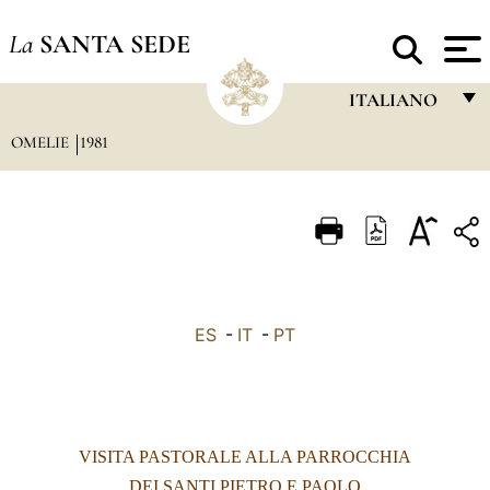
La
SANTA SEDE
ITALIANO
OMELIE
1981
FRANÇAIS
ENGLISH
ITALIANO
PORTUGUÊS
ESPAÑOL
ES
-
IT
-
PT
DEUTSCH
POLSKI
العربيّة
VISITA PASTORALE ALLA PARROCCHIA
中文
DEI SANTI PIETRO E PAOLO