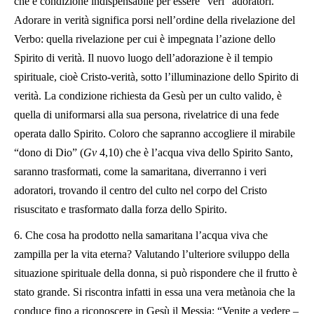
che è condizione indispensabile per essere “veri” adoratori.
Adorare in verità significa porsi nell’ordine della rivelazione del
Verbo: quella rivelazione per cui è impegnata l’azione dello
Spirito di verità. Il nuovo luogo dell’adorazione è il tempio
spirituale, cioè Cristo-verità, sotto l’illuminazione dello Spirito di
verità. La condizione richiesta da Gesù per un culto valido, è
quella di uniformarsi alla sua persona, rivelatrice di una fede
operata dallo Spirito. Coloro che sapranno accogliere il mirabile
“dono di Dio” (
Gv
4,10) che è l’acqua viva dello Spirito Santo,
saranno trasformati, come la samaritana, diverranno i veri
adoratori, trovando il centro del culto nel corpo del Cristo
risuscitato e trasformato dalla forza dello Spirito.
6. Che cosa ha prodotto nella samaritana l’acqua viva che
zampilla per la vita eterna? Valutando l’ulteriore sviluppo della
situazione spirituale della donna, si può rispondere che il frutto è
stato grande. Si riscontra infatti in essa una vera metànoia che la
conduce fino a riconoscere in Gesù il Messia: “Venite a vedere –