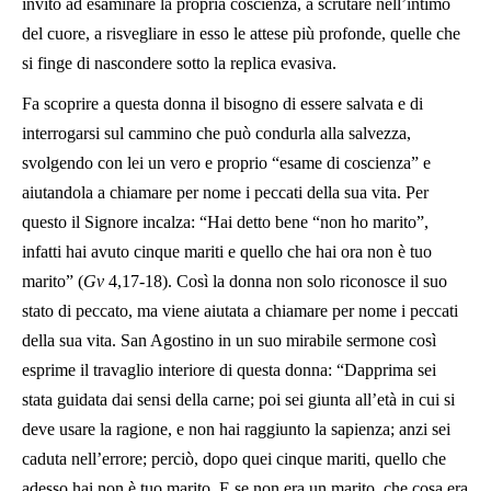
invito ad esaminare la propria coscienza, a scrutare nell’intimo
del cuore, a risvegliare in esso le attese più profonde, quelle che
si finge di nascondere sotto la replica evasiva.
Fa scoprire a questa donna il bisogno di essere salvata e di
interrogarsi sul cammino che può condurla alla salvezza,
svolgendo con lei un vero e proprio “esame di coscienza” e
aiutandola a chiamare per nome i peccati della sua vita. Per
questo il Signore incalza: “Hai detto bene “non ho marito”,
infatti hai avuto cinque mariti e quello che hai ora non è tuo
marito” (
Gv
4,17-18). Così la donna non solo riconosce il suo
stato di peccato, ma viene aiutata a chiamare per nome i peccati
della sua vita. San Agostino in un suo mirabile sermone così
esprime il travaglio interiore di questa donna: “Dapprima sei
stata guidata dai sensi della carne; poi sei giunta all’età in cui si
deve usare la ragione, e non hai raggiunto la sapienza; anzi sei
caduta nell’errore; perciò, dopo quei cinque mariti, quello che
adesso hai non è tuo marito. E se non era un marito, che cosa era