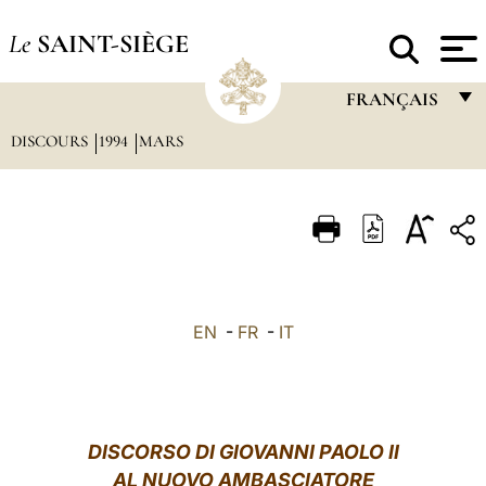
Le
SAINT-SIÈGE
FRANÇAIS
DISCOURS
1994
MARS
FRANÇAIS
ENGLISH
ITALIANO
PORTUGUÊS
ESPAÑOL
EN
-
FR
-
IT
DEUTSCH
POLSKI
العربيّة
DISCORSO DI GIOVANNI PAOLO II
AL NUOVO AMBASCIATORE
中文