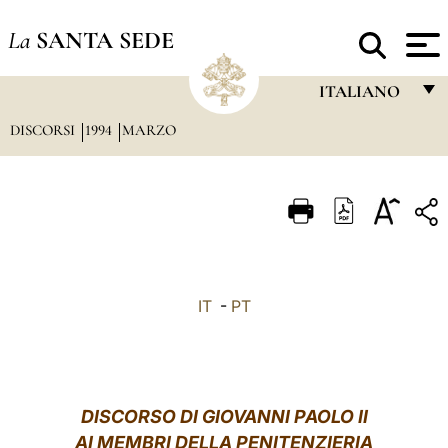
La
SANTA SEDE
ITALIANO
DISCORSI
1994
MARZO
FRANÇAIS
ENGLISH
ITALIANO
PORTUGUÊS
ESPAÑOL
IT
-
PT
DEUTSCH
POLSKI
العربيّة
DISCORSO DI GIOVANNI PAOLO II
AI MEMBRI DELLA PENITENZIERIA
中文