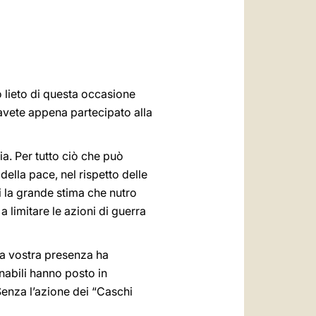
العربيّة
中文
LATINE
o lieto di questa occasione
avete appena partecipato alla
a. Per tutto ciò che può
ella pace, nel rispetto delle
vi la grande stima che nutro
a limitare le azioni di guerra
 La vostra presenza ha
inabili hanno posto in
Senza l’azione dei “Caschi