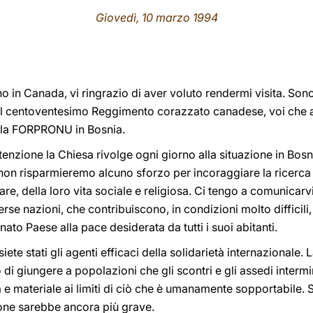
Giovedì, 10 marzo 1994
o in Canada, vi ringrazio di aver voluto rendermi visita. Son
i del centoventesimo Reggimento corazzato canadese, voi che 
ella FORPRONU in Bosnia.
nzione la Chiesa rivolge ogni giorno alla situazione in Bosni
on risparmieremo alcuno sforzo per incoraggiare la ricerca d
iare, della loro vita sociale e religiosa. Ci tengo a comunicar
erse nazioni, che contribuiscono, in condizioni molto difficili, 
nato Paese alla pace desiderata da tutti i suoi abitanti.
te stati gli agenti efficaci della solidarietà internazionale.
 di giungere a popolazioni che gli scontri e gli assedi interm
a e materiale ai limiti di ciò che è umanamente sopportabile. 
ione sarebbe ancora più grave.