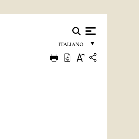
ITALIANO
FRANÇAIS
ENGLISH
ITALIANO
PORTUGUÊS
ESPAÑOL
DEUTSCH
POLSKI