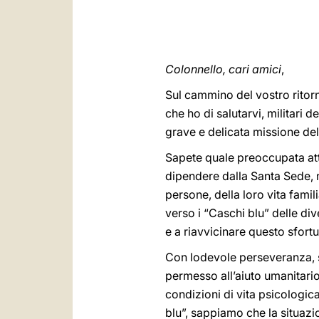
Colonnello, cari amici
,
Sul cammino del vostro ritorn
che ho di salutarvi, militar
grave e delicata missione d
Sapete quale preoccupata atte
dipendere dalla Santa Sede, n
persone, della loro vita famil
verso i “Caschi blu” delle div
e a riavvicinare questo sfortu
Con lodevole perseveranza, sie
permesso all’aiuto umanitario
condizioni di vita psicologic
blu”, sappiamo che la situaz