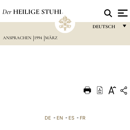
Der
HEILIGE STUHL
DEUTSCH
ANSPRACHEN
1994
MÄRZ
FRANÇAIS
ENGLISH
ITALIANO
PORTUGUÊS
ESPAÑOL
DEUTSCH
POLSKI
العربيّة
DE
-
EN
-
ES
-
FR
中文