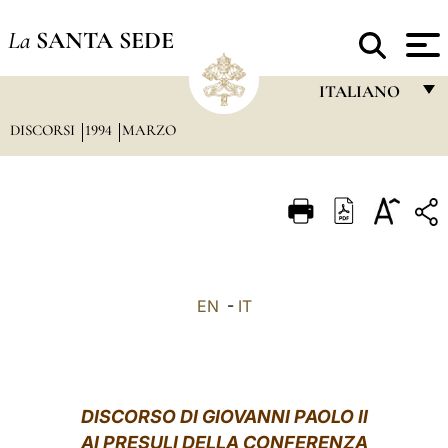
La
SANTA SEDE
ITALIANO
DISCORSI
1994
MARZO
FRANÇAIS
ENGLISH
ITALIANO
PORTUGUÊS
ESPAÑOL
EN
-
IT
DEUTSCH
POLSKI
العربيّة
DISCORSO DI GIOVANNI PAOLO II
AI PRESULI DELLA CONFERENZA
中文