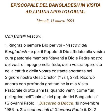
EPISCOPALE DEL BANGLADESH IN VISITA
LATINE
AD LIMINA APOSTOLORUM»
Venerdì, 11 marzo 1994
Cari fratelli Vescovi
,
1. Ringrazio sempre Dio per voi -
Vescovi del
Bangladesh
- e per il Popolo di Dio affidato alla vostra
cura pastorale memore “davanti a Dio e Padre nostro
del vostro impegno nella fede, della vostra operosità
nella carità e della vostra costante speranza nel
Signore nostro Gesù Cristo” (
1 Ts
1, 2-3). Ricordo
ancora con profonda gratitudine la mia Visita
Pastorale di otto anni fa, quando venni come “un
pellegrino nell’”anima” del popolo del Bangladesh”
(Giovanni Paolo II,
Discorso a Dacca
, 19 novembre
1986, n. 2:
Insegnamenti di Giovanni Paolo II
, IX, 2