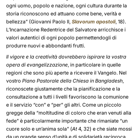
ogni uomo, popolo e nazione, ogni cultura durante la
storia riconoscono ed attuano come bene, verità e
bellezza” (Giovanni Paolo II,
Slavorum apostoli
, 18).
L’Incarnazione Redentrice del Salvatore arricchisce i
valori autentici di ogni popolo permettendogli di
produrre nuovi e abbondanti frutti.
Il vigore e la creatività dovrebbero ispirare la vostra
opera di evangelizzazione
, in particolare in quelle
regioni che sono più aperte a ricevere il Vangelo. Nel
vostro
Piano Pastorale della Chiesa in Bangladesh
,
riconoscete giustamente che la pianificazione e la
consultazione a tutti i livelli favoriscono la comunione
e il servizio “con” e “per” gli altri. Come un piccolo
gregge della “moltitudine di coloro che eran venuti alla
fede” è particolarmente importante che rimaniate “un
cuore solo e un’anima sola” (
At
4, 32) e che siate mossi
da un grande senso d’unità e di solidarietà reciproca.