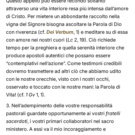
Questo appello può essere fecondo soltanto
attraverso una vita interiore resa più intensa dall’amore
di Cristo. Per mietere un abbondante raccolto nella
vigna del Signore bisogna ascoltare la Parola di Dio
con riverenza (cf.
Dei Verbum
, 1) e meditare su di essa
con amore nei nostri cuori (
Lc
2, 19). Ciò richiede
tempo per la preghiera e quella serenità interiore che
produce apostoli autentici che possano essere
“contemplativi nell’azione”. Come testimoni credibili
dovremo trasmettere ad altri ciò che abbiamo udito
con le nostre orecchie, visto con i nostri occhi,
osservato e toccato con le nostre mani: la Parola di
Vita! (cf.
1 Gv
1, 1).
3. Nell’adempimento delle vostre responsabilità
pastorali guardate opportunamente ai vostri
fratelli
sacerdoti
, i vostri primari collaboratori nel sacro
ministero. A essi va il mio incoraggiamento e