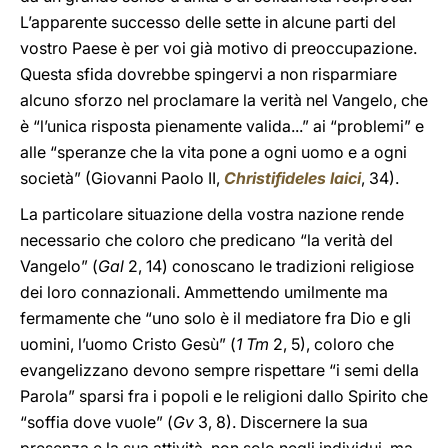
L’apparente successo delle sette in alcune parti del
vostro Paese è per voi già motivo di preoccupazione.
Questa sfida dovrebbe spingervi a non risparmiare
alcuno sforzo nel proclamare la verità nel Vangelo, che
è “l’unica risposta pienamente valida...” ai “problemi” e
alle “speranze che la vita pone a ogni uomo e a ogni
società” (Giovanni Paolo II,
Christifideles laici
, 34).
La particolare situazione della vostra nazione rende
necessario che coloro che predicano “la verità del
Vangelo” (
Gal
2, 14) conoscano le tradizioni religiose
dei loro connazionali. Ammettendo umilmente ma
fermamente che “uno solo è il mediatore fra Dio e gli
uomini, l’uomo Cristo Gesù” (
1 Tm
2, 5), coloro che
evangelizzano devono sempre rispettare “i semi della
Parola” sparsi fra i popoli e le religioni dallo Spirito che
“soffia dove vuole” (
Gv
3, 8). Discernere la sua