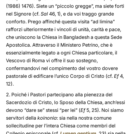
(1986) 1476). Siete un “piccolo gregge”, ma siete forti
nel Signore (cf.
Sal
46, 1), e da voi traggo grande
conforto. Prego affinché questa visita “ad limina”
rafforzi ulteriormente i vincoli di unità, carità e pace,
che uniscono la Chiesa in Bangladesh a questa Sede
Apostolica. Attraverso il Ministero Petrino, che è
essenzialmente legato a ogni Chiesa particolare, il
Vescovo di Roma vi offre il suo sostegno,
confermandovi nel compimento del vostro dovere
pastorale di edificare l’unico Corpo di Cristo (cf.
Ef
4,
12).
2. Poiché i Pastori partecipano alla pienezza del
Sacerdozio di Cristo, lo Sposo della Chiesa, anch’essi
devono “dare se” stessi “per lei” (
Ef
5, 25). Noi siamo
servitori della
koinonia
: sia nella nostra comune
sollecitudine per l’intera Chiesa come membri del
Collegio episcopale (cf.
Lumen gentium
, 23) sia nella