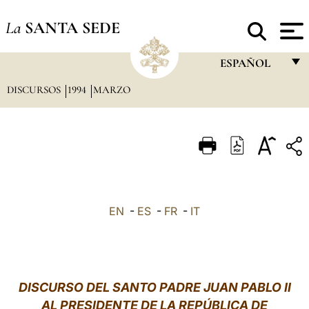
La
SANTA SEDE
ESPAÑOL
DISCURSOS
1994
MARZO
FRANÇAIS
ENGLISH
ITALIANO
PORTUGUÊS
ESPAÑOL
EN
-
ES
-
FR
-
IT
DEUTSCH
POLSKI
العربيّة
DISCURSO DEL SANTO PADRE JUAN PABLO II
AL PRESIDENTE DE LA REPÚBLICA DE
中文