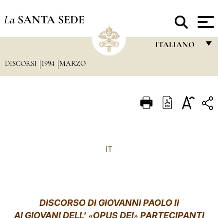
La
SANTA SEDE
ITALIANO
DISCORSI
1994
MARZO
FRANÇAIS
ENGLISH
ITALIANO
PORTUGUÊS
ESPAÑOL
IT
DEUTSCH
POLSKI
العربيّة
DISCORSO DI GIOVANNI PAOLO II
AI GIOVANI DELL'
OPUS DEI
PARTECIPANTI
«
»
中文