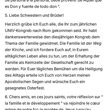
de persona a la persona, debe provenir de Aquél que
es Don y fuente de todo don ”.
5.
Liebe Schwestern und Brüder!
Herzlich grübe ich Euch alle, die Ihr zum jährlichen
UNIV-Kongreb nach Rom gekommen seid. Ihr habt
dankenswerterweise den diesjährigen Kongreb dem
Thema der Familie gewidmet. Die Familie ist
der Weg
der Kirche
, und ich fordere Euch auf, in Eurem
alltäglichen Leben alles zu tun, um der Erhaltung der
Familie als Keimzelle der Gesellschaft gerecht zu
werden. Für Euer tägliches Bemühen um die Heiligung
des Alltags erteile ich Euch von Herzen meinen
Apostolischen Segen und wünsche Euch ein
gesegnetes Osterfest.
6.
Chers amis, en ces jours saints, votre réflexion sur “
la famille et le développement ” va rejoindre le cœur
m
me de notre foi: la montée de Jésus jusqu’au
ê