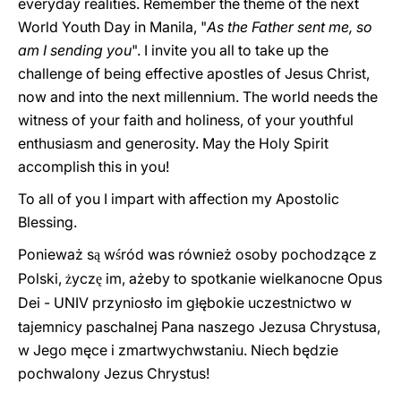
everyday realities. Remember the theme of the next
World Youth Day in Manila, "
As the Father sent me, so
am I sending you
". I invite you all to take up the
challenge of being effective apostles of Jesus Christ,
now and into the next millennium. The world needs the
witness of your faith and holiness, of your youthful
enthusiasm and generosity. May the Hol
y Spirit
accomplish this in you!
To all of you I impart with affection my Apostolic
Blessing.
Ponieważ s
w
ród was również osoby pochodzące z
ą
ś
Polski,
ycz
im, ażeby to spotkanie wielkanocne Opus
ż
ę
Dei - UNIV przyniosło im g
ębokie uczestnictwo w
ł
tajemnicy paschalnej Pana naszego Jezusa Chrystusa,
w Jego męce i zmartwychwstaniu. Niech będzie
pochwalony Jezus Chrystus!