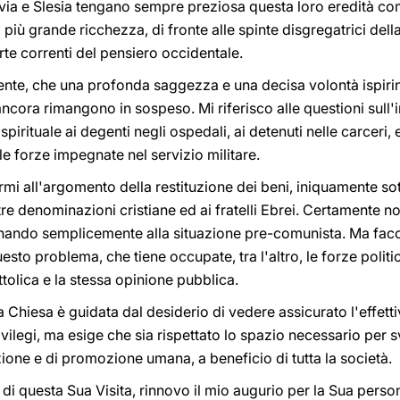
ia e Slesia tengano sempre preziosa questa loro eredità come
 più grande ricchezza, di fronte alle spinte disgregatrici dell
rte correnti del pensiero occidentale.
te, che una profonda saggezza e una decisa volontà ispirino 
ncora rimangono in sospeso. Mi riferisco alle questioni sull
 spirituale ai degenti negli ospedali, ai detenuti nelle carceri, 
 le forze impegnate nel servizio militare.
rmi all'argomento della restituzione dei beni, iniquamente sot
re denominazioni cristiane ed ai fratelli Ebrei. Certamente n
itornando semplicemente alla situazione pre-comunista. Ma facc
sto problema, che tiene occupate, tra l'altro, le forze politi
tolica e la stessa opinione pubblica.
a Chiesa è guidata dal desiderio di vedere assicurato l'effetti
ivilegi, ma esige che sia rispettato lo spazio necessario per
zione e di promozione umana, a beneficio di tutta la società.
di questa Sua Visita, rinnovo il mio augurio per la Sua person