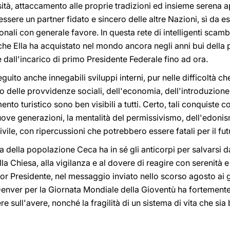
sità, attaccamento alle proprie tradizioni ed insieme serena a
sere un partner fidato e sincero delle altre Nazioni, sì da es
onali con generale favore. In questa rete di intelligenti scamb
 che Ella ha acquistato nel mondo ancora negli anni bui della
dall'incarico di primo Presidente Federale fino ad ora.
ito anche innegabili sviluppi interni, pur nelle difficoltà 
po delle provvidenze sociali, dell'economia, dell'introduzione
ento turistico sono ben visibili a tutti. Certo, tali conquiste 
nuove generazioni, la mentalità del permissivismo, dell'edon
vile, con ripercussioni che potrebbero essere fatali per il fut
 della popolazione Ceca ha in sé gli anticorpi per salvarsi d
lla Chiesa, alla vigilanza e al dovere di reagire con serenità 
or Presidente, nel messaggio inviato nello scorso agosto ai g
enver per la Giornata Mondiale della Gioventù ha fortemente 
sere sull'avere, nonché la fragilità di un sistema di vita che si