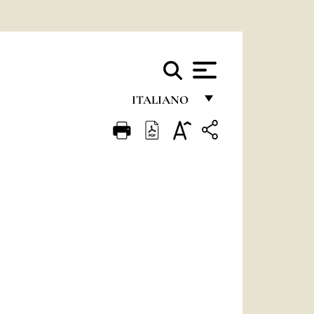
ITALIANO
FRANÇAIS
ENGLISH
ITALIANO
PORTUGUÊS
ESPAÑOL
DEUTSCH
POLSKI