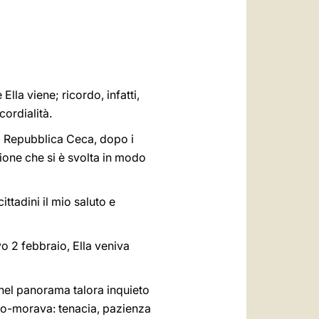
العربيّة
中文
LATINE
lla viene; ricordo, infatti,
cordialità.
va Repubblica Ceca, dopo i
sione che si è svolta in modo
ittadini il mio saluto e
vo 2 febbraio, Ella veniva
 nel panorama talora inquieto
eco-morava: tenacia, pazienza