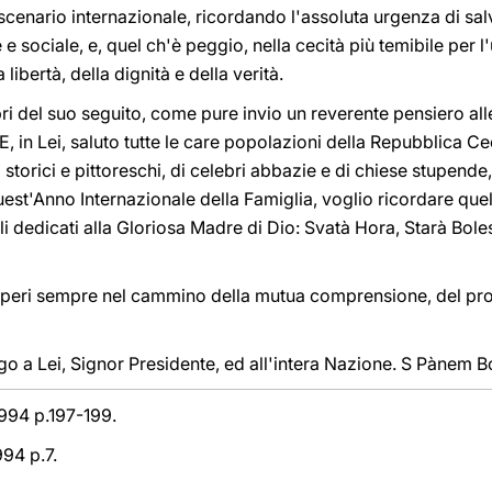
o scenario internazionale, ricordando l'assoluta urgenza di salv
 e sociale, e, quel ch'è peggio, nella cecità più temibile per 
 libertà, della dignità e della verità.
bri del suo seguito, come pure invio un reverente pensiero all
E, in Lei, saluto tutte le care popolazioni della Repubblica C
i storici e pittoreschi, di celebri abbazie e di chiese stupende,
n quest'Anno Internazionale della Famiglia, voglio ricordare que
i dedicati alla Gloriosa Madre di Dio: Svatà Hora, Starà Bolesl
peri sempre nel cammino della mutua comprensione, del prog
lgo a Lei, Signor Presidente, ed all'intera Nazione. S Pànem 
994 p.197-199.
994 p.7.