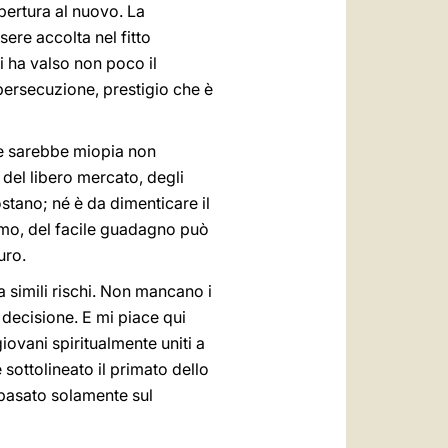
pertura al nuovo. La
sere accolta nel fitto
i ha valso non poco il
 persecuzione, prestigio che è
che sarebbe miopia non
 del libero mercato, degli
costano; né è da dimenticare il
ismo, del facile guadagno può
uro.
a simili rischi. Non mancano i
e decisione. E mi piace qui
iovani spiritualmente uniti a
sottolineato il primato dello
a basato solamente sul