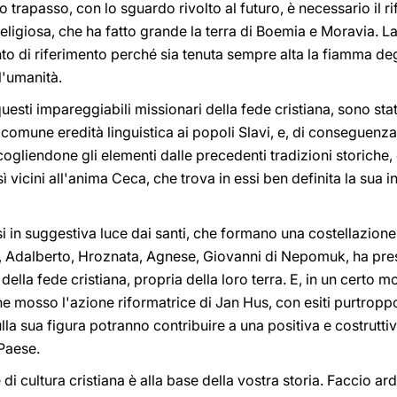
 trapasso, con lo sguardo rivolto al futuro, è necessario il r
 religiosa, che ha fatto grande la terra di Boemia e Moravia. 
to di riferimento perché sia tenuta sempre alta la fiamma degl
ll'umanità.
 questi impareggiabili missionari della fede cristiana, sono sta
comune eredità linguistica ai popoli Slavi, e, di conseguenz
ccogliendone gli elementi dalle precedenti tradizioni storiche,
 vicini all'anima Ceca, che trova in essi ben definita la sua in
si in suggestiva luce dai santi, che formano una costellazione
, Adalberto, Hroznata, Agnese, Giovanni di Nepomuk, ha preso
à della fede cristiana, propria della loro terra. E, in un certo mo
e mosso l'azione riformatrice di Jan Hus, con esiti purtroppo
sulla sua figura potranno contribuire a una positiva e costrutt
 Paese.
 di cultura cristiana è alla base della vostra storia. Faccio ard