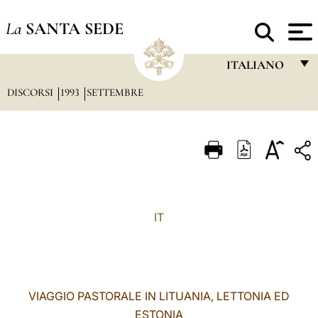
La
SANTA SEDE
ITALIANO
DISCORSI
1993
SETTEMBRE
FRANÇAIS
ENGLISH
ITALIANO
PORTUGUÊS
ESPAÑOL
IT
DEUTSCH
POLSKI
العربيّة
VIAGGIO PASTORALE IN LITUANIA, LETTONIA ED
ESTONIA
中文