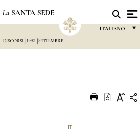
La
SANTA SEDE
ITALIANO
DISCORSI
1992
SETTEMBRE
FRANÇAIS
ENGLISH
ITALIANO
PORTUGUÊS
ESPAÑOL
DEUTSCH
POLSKI
العربيّة
IT
中文