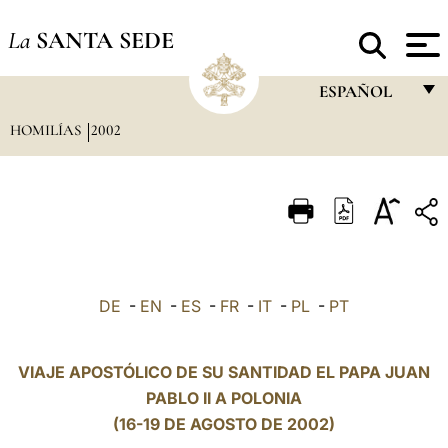
La
SANTA SEDE
ESPAÑOL
HOMILÍAS
2002
FRANÇAIS
ENGLISH
ITALIANO
PORTUGUÊS
ESPAÑOL
DE
-
EN
-
ES
-
FR
-
IT
-
PL
-
PT
DEUTSCH
POLSKI
VIAJE APOSTÓLICO DE SU SANTIDAD EL PAPA JUAN
PABLO II A POLONIA
العربيّة
(16-19 DE AGOSTO DE 2002)
中文