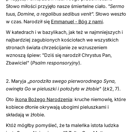
Słowo miłości przyjęło nasze śmiertelne ciało.
"Sermo
tuus, Domine, a regalibus sedibus venit".
Słowo weszło
w czas. Narodził się
Emmanuel - Bóg z nami
.
W katedrach i w bazylikach, jak też w najmniejszych i
najbardziej zagubionych kościołach we wszystkich
stronach świata chrześcijanie ze wzruszeniem
wznoszą śpiew: "Dziś się narodził Chrystus Pan,
Zbawiciel" (
Psalm responsoryjny
).
2. Maryja „
porodziła swego pierworodnego Syna,
owinęła Go w pieluszki i położyła w żłobie
" (
Łk
2, 7).
Oto
ikona Bożego Narodzenia
: kruche niemowlę, które
kobiece dłonie okrywają ubogimi pieluszkami i
składają w żłobie.
Któż mógłby pomyśleć, że ta maleńka istota ludzka