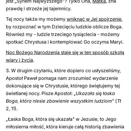
jest „Synem Najwyższego"? Tylko Ona,
Matka
, zna
prawdę i strzeże jej tajemnicy.
Tej nocy także my możemy
wniknąć w Jej spojrzenie
,
by rozpoznać w tym Dziecięciu ludzkie oblicze Boga.
Również my - ludzie trzeciego tysiąclecia - możemy
spotkać Chrystusa i kontemplować Go oczyma Maryi.
Noc Bożego Narodzenia staje się w ten sposób szkołą
wiary i życia
.
3. W drugim czytaniu, które dopiero co usłyszeliśmy,
Apostoł Paweł pomaga nam zrozumieć wydarzenie
dokonujące się w Chrystusie, którego świętujemy tej
świetlanej nocy. Pisze Apostoł: „
Ukazała się łaska
Boga, która niesie zbawienie wszystkim ludziom
" (
Tt
2, 11).
„Łaska Boga, która się ukazała" w Jezusie, to Jego
miłosierna miłość, która kieruje całą historią zbawienia