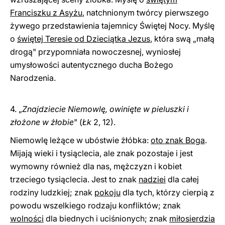
Franciszku z Asyżu
, natchnionym twórcy pierwszego
żywego przedstawienia tajemnicy Świętej Nocy. Myślę
o
świętej Teresie od Dzieciątka Jezus
, która swą „małą
drogą" przypomniała nowoczesnej, wyniosłej
umysłowości autentycznego ducha Bożego
Narodzenia.
4. „
Znajdziecie Niemowlę, owinięte w pieluszki i
złożone w żłobie
" (
Łk
2, 12).
Niemowlę leżące w ubóstwie żłóbka:
oto znak Boga
.
Mijają wieki i tysiąclecia, ale znak pozostaje i jest
wymowny również dla nas, mężczyzn i kobiet
trzeciego tysiąclecia. Jest to znak
nadziei
dla całej
rodziny ludzkiej; znak
pokoju
dla tych, którzy cierpią z
powodu wszelkiego rodzaju konfliktów; znak
wolności
dla biednych i uciśnionych; znak
miłosierdzia