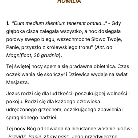
HOMILIA
LATINE
1.
"Dum medium silentium tenerent omnia..."
- Gdy
głęboka cisza zalegała wszystko, a noc dosięgała
połowy swego biegu, wszechmocne Słowo Twoje,
Panie, przyszło z królewskiego tronu" (
Ant. do
Magnificat, 26 grudnia
).
Tej świętej nocy spełnia się pradawna obietnica. Czas
oczekiwania się skończył i Dziewica wydaje na świat
Mesjasza.
Jezus rodzi się dla ludzkości, poszukującej wolności i
pokoju. Rodzi się dla każdego człowieka
udręczonego grzechem, oczekującego zbawienia i
spragnionego nadziei.
Tej nocy Bóg odpowiada na nieustanne wołanie ludów:
„
Przyjdź, Panie, zbaw nas!
". Jego przedwieczne