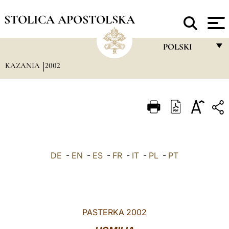
STOLICA APOSTOLSKA
POLSKI
KAZANIA
2002
FRANÇAIS
ENGLISH
ITALIANO
PORTUGUÊS
ESPAÑOL
DE
-
EN
-
ES
-
FR
-
IT
-
PL
-
PT
DEUTSCH
POLSKI
العربيّة
PASTERKA 2002
中文