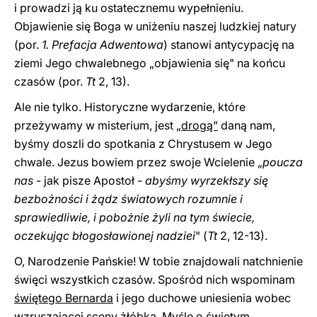
i prowadzi ją ku ostatecznemu wypełnieniu.
Objawienie się Boga w uniżeniu naszej ludzkiej natury
(por.
1. Prefacja Adwentowa
) stanowi antycypację na
ziemi Jego chwalebnego „objawienia się" na końcu
czasów (por.
Tt
2, 13).
Ale nie tylko. Historyczne wydarzenie, które
przeżywamy w misterium, jest
„drogą"
daną nam,
byśmy doszli do spotkania z Chrystusem w Jego
chwale. Jezus bowiem przez swoje Wcielenie „
poucza
nas
- jak pisze Apostoł -
abyśmy wyrzekłszy się
bezbożności i żądz światowych rozumnie i
sprawiedliwie, i pobożnie żyli na tym świecie,
oczekując błogosławionej nadziei
" (
Tt
2, 12-13).
O, Narodzenie Pańskie! W tobie znajdowali natchnienie
święci wszystkich czasów. Spośród nich wspominam
świętego Bernarda
i jego duchowe uniesienia wobec
wzruszającej sceny żłóbka. Myślę o
świętym