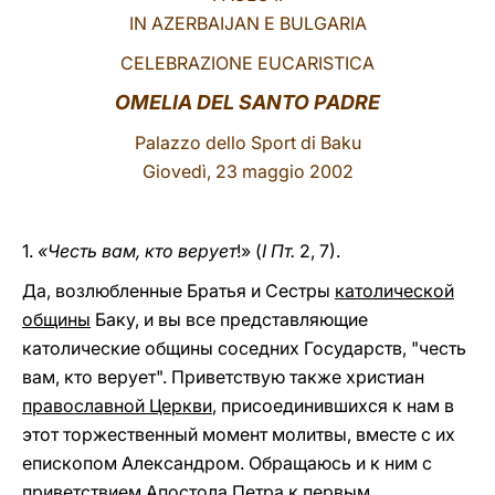
IN AZERBAIJAN E BULGARIA
LATINE
CELEBRAZIONE EUCARISTICA
OMELIA DEL SANTO PADRE
Palazzo dello Sport di Baku
Giovedì, 23 maggio 2002
1.
«Честь вам, кто верует
!» (
I Пт.
2, 7).
Да, возлюбленные Братья и Сестры
католической
общины
Баку, и вы все представляющие
католические общины соседних Государств, "честь
вам, кто верует". Приветствую также христиан
православной Церкви
, присоединившихся к нам в
этот торжественный момент молитвы, вместе с их
епископом Александром. Обращаюсь и к ним с
приветствием Апостола Петра к первым