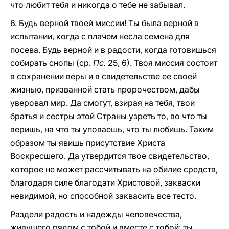
что любит тебя и никогда о тебе не забывал.
6. Будь верной твоей миссии! Ты была верной в
испытании, когда с плачем несла семена для
посева. Будь верной и в радости, когда готовишься
собирать снопы (ср.
Пс.
25, 6). Твоя миссия состоит
в сохранении веры и в свидетельстве ее своей
жизнью, призванной стать пророчеством, дабы
уверовал мир. Да смогут, взирая на тебя, твои
братья и сестры этой Страны узреть то, во что ты
веришь, на что ты уповаешь, что ты любишь. Таким
образом ты явишь присутствие Христа
Воскресшего. Да утвердится твое свидетельство,
которое не может рассчитывать на обилие средств,
благодаря силе благодати Христовой, закваски
невидимой, но способной заквасить все тесто.
Раздели радость и надежды человечества,
живущего рядом с тобой и вместе с тобой: ты