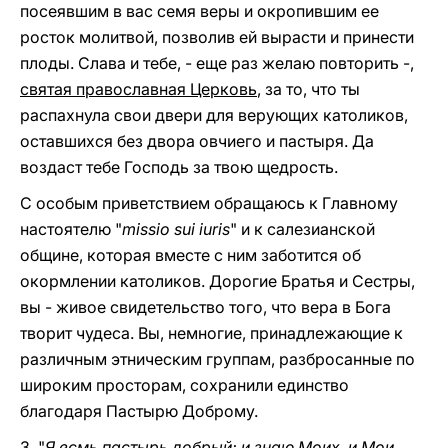
посеявшим в вас семя веры и окропившим ее
росток молитвой, позволив ей вырасти и принести
плоды. Слава и тебе, - еще раз желаю повторить -,
святая православная Церковь
, за то, что ты
распахнула свои двери для верующих католиков,
оставшихся без двора овчиего и пастыря. Да
воздаст тебе Господь за твою щедрость.
С особым приветствием обращаюсь к Главному
настоятелю "
missio sui iuris
" и к салезианской
общине, которая вместе с ним заботится об
окормлении католиков. Дорогие Братья и Сестры,
вы - живое свидетельство того, что вера в Бога
творит чудеса. Вы, немногие, принадлежающие к
различным этническим группам, разбросанные по
широким просторам, сохранили единство
благодаря Пастырю Доброму.
3. "
Я есмь пастырь добрый; и знаю Моих, и Мои