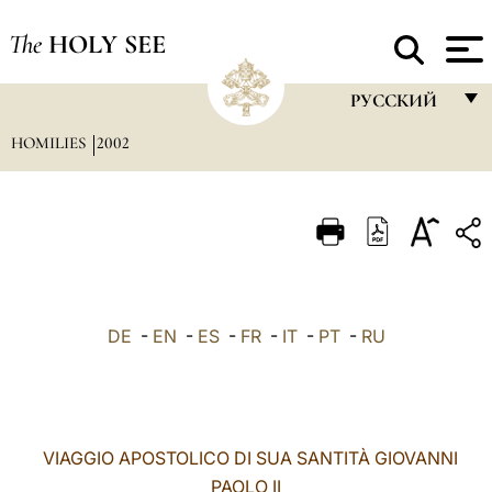
The
HOLY SEE
РУССКИЙ
HOMILIES
2002
FRANÇAIS
ENGLISH
ITALIANO
PORTUGUÊS
ESPAÑOL
DE
-
EN
-
ES
-
FR
-
IT
-
PT
-
RU
DEUTSCH
POLSKI
العربيّة
VIAGGIO APOSTOLICO DI SUA SANTITÀ GIOVANNI
PAOLO II
中文