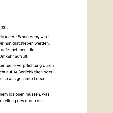
العربيّة
中文
LATINE
 13).
Die
innere Erneuerung
wird
wir nun durchleben werden.
er aufzunehmen: die
Umkehr aufruft.
rituelle Verpflichtung durch
t auf Äußerlichkeiten oder
rweise das gesamte Leben
 jenem loslösen müssen, was
stellung des durch die