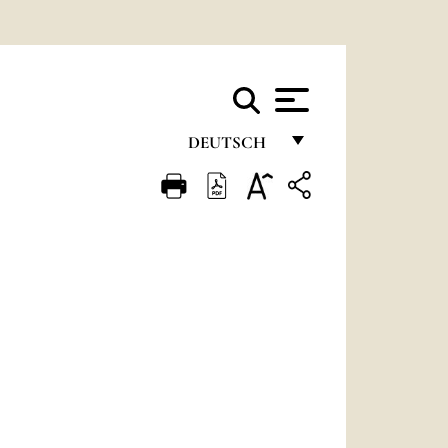
DEUTSCH
FRANÇAIS
ENGLISH
ITALIANO
PORTUGUÊS
ESPAÑOL
DEUTSCH
POLSKI