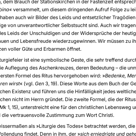
 dem Brauch der Stationskirchen in der Fastenzeit entsprec
abina«
versammelt, um diesem dringenden Aufruf Folge zu lei
haben auch wir Bilder des Leids und entsetzlicher Tragödie
olge von unverantwortlicher Selbstsucht sind. Auch wir tragen
des Leids der Unschuldigen und der Widersprüche der heuti
trauen und Lebensfreude wiederzugewinnen. Wir müssen zu i
zen voller Güte und Erbarmen öffnet.
iturgiefeier ist eine symbolische Geste, die sehr treffend dur
 die Auflegung des Aschenkreuzes, deren Bedeutung – die un
 ersten Formel des Ritus hervorgehoben wird: »
Bedenke, Men
ren wirst
« (vgl.
Gen
3, 19). Diese Worte aus dem Buch der Ge
chen Existenz und führen uns die Hinfälligkeit jedes weltlic
en nicht im Herrn gründet. Die zweite Formel, die der Ritus 
Mk
1, 15), unterstreicht eine für den christlichen Lebensweg 
 die vertrauensvolle Zustimmung zum Wort Christi.
issermaßen als »Liturgie des Todes« betrachtet werden, die a
ollendung findet. Denn in ihm, der »
sich erniedrigte und ge