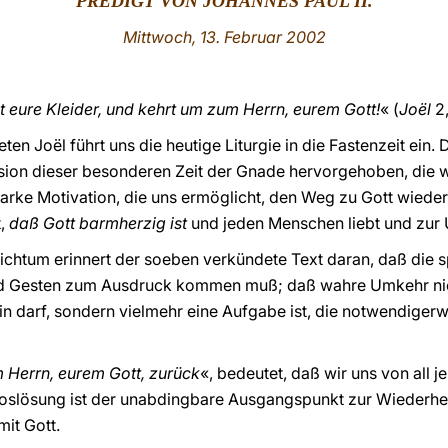
PREDIGT VON
JOHANNES PAUL II.
Mittwoch, 13. Februar 2002
ht eure Kleider, und kehrt um zum Herrn, eurem Gott!
« (
Joël
2,
en Joël führt uns die heutige Liturgie in die Fastenzeit ein. 
sion dieser besonderen Zeit der Gnade hervorgehoben, die 
 starke Motivation, die uns ermöglicht, den Weg zu Gott wied
t,
daß
Gott barmherzig
ist
und jeden Menschen liebt und zur 
htum erinnert der soeben verkündete Text daran, daß die spi
d Gesten zum Ausdruck kommen muß; daß wahre Umkehr nich
in darf, sondern vielmehr eine Aufgabe ist, die notwendige
 Herrn, eurem Gott, zurück
«, bedeutet, daß wir uns von all
Loslösung ist der unabdingbare Ausgangspunkt zur Wiederher
it Gott.