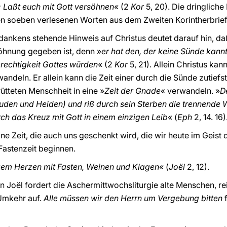
t: Laßt euch mit Gott versöhnen
« (2
Kor
5, 20). Die dringlich
den soeben verlesenen Worten aus dem Zweiten Korintherbrief
dankens stehende Hinweis auf Christus deutet darauf hin, d
öhnung gegeben ist, denn »
er hat den, der keine Sünde kannt
erechtigkeit Gottes würden
« (2
Kor
5, 21). Allein Christus kan
andeln. Er allein kann die Zeit einer durch die Sünde zutiefst
tteten Menschheit in eine »
Zeit der Gnade
« verwandeln. »
D
(Juden und Heiden) und riß durch sein Sterben die trennende
ch das Kreuz mit Gott in einem einzigen Leib
« (
Eph
2, 14. 16)
Eine Zeit, die auch uns geschenkt wird, die wir heute im Geist
Fastenzeit beginnen.
zem Herzen mit Fasten, Weinen und Klagen
« (
Joël
2, 12).
 Joël fordert die Aschermittwochsliturgie alte Menschen, r
Umkehr auf.
Alle müssen wir den Herrn um Vergebung bitten